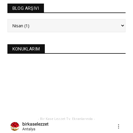
İRMİK HELVASI TARİFİ
BLOG ARŞIVI
Aralık 20, 2025
NEW
FASULYE SİLKMESİ TARİFİ
Kasım 04, 2025
KURABİYELER
KONUKLARIM
Alanya'nın düğünlerinin meşhur kurabiyesi- S
KURABİYE TARİF...
Ekim 17, 2025
ASTROLOJİ
21 EYLÜL 2025 GÜNEŞ TUTULMASI
Eylül 21, 2025
- Bir Kase Lezzet Tv. Ekranlarında -