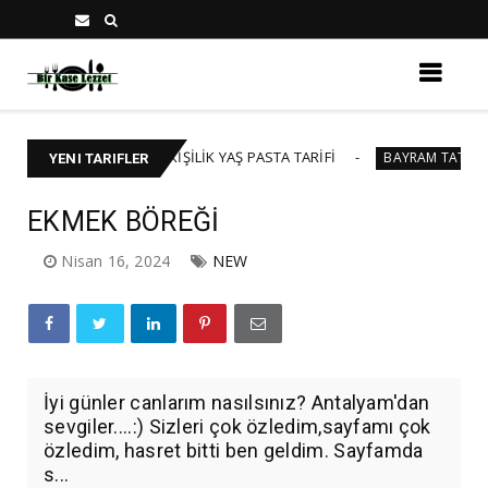
🍰 40-45 KİŞİLİK YAŞ PASTA TARİFİ
BA
ASTA
BAYRAM TATLILARI
YENI TARIFLER
EKMEK BÖREĞİ
Nisan 16, 2024
NEW
İyi günler canlarım nasılsınız? Antalyam'dan
sevgiler....:) Sizleri çok özledim,sayfamı çok
özledim, hasret bitti ben geldim. Sayfamda
s...