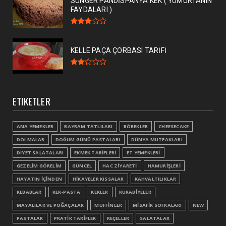
SÜNGER PANDİSPANYA KEK ( YUMURTANIN
FAYDALARI )
KELLE PAÇA ÇORBASI TARİFİ
ETIKETLER
ANA YEMEKLER
BAYRAM TATLILARI
BÖREKLER
CHEESECAKE
DOLMALAR
DOĞUM GÜNÜ PASTALARI
DÜNYA MUTFAKLARI
DİYET SALATALARI
EKMEK TARİFLERİ
ET YEMEKLERİ
GEZELİM GÖRELİM
GÜNCEL
HAC ZİYARETİ
HAMURİŞLERİ
HAYATIN İÇİNDEN
HİKAYELER KISSALAR
KAHVALTILIKLAR
KEBABLAR
KEK-PASTA
KEKLER
KURABİYELER
MAYALILAR VE POĞAÇALAR
MUFFİNLER
MİSAFİR SOFRALARI
NEW
PASTALAR
PRATİK TARİFLER
REÇELLER
SALATALAR