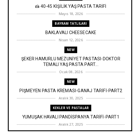
🍰 40-45 KİŞİLİK YAŞ PASTA TARİFİ
Mayıs 18, 2026
BAYRAM TATLILARI
BAKLAVALI CHEESECAKE
Nisan 12, 2026
NEW
ŞEKER HAMURLU MEZUNİYET PASTASI-DOKTOR
TEMALI YAŞ PASTA PART...
Ocak 08, 2026
NEW
PİŞMEYEN PASTA KREMASI-GANAJ TARİFİ-PART2
Aralık 30, 2025
KEKLER VE PASTALAR
YUMUŞAK HAVALI PANDİSPANYA TARİFİ-PART1
Aralık 27, 2025
BAYRAM TATLILARI