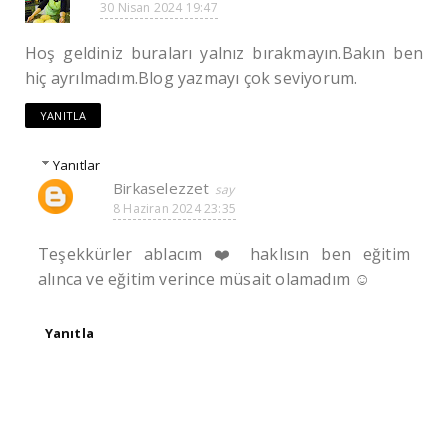
30 Nisan 2024 19:47
Hoş geldiniz buraları yalnız bırakmayın.Bakın ben
hiç ayrılmadım.Blog yazmayı çok seviyorum.
YANITLA
Yanıtlar
Birkaselezzet
8 Haziran 2024 23:35
Teşekkürler ablacım ❤️ haklısın ben eğitim
alınca ve eğitim verince müsait olamadım ☺️
Yanıtla