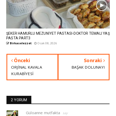
ŞEKER HAMURLU MEZUNİYET PASTASI-DOKTOR TEMALI YAŞ
PASTA PART3
Birkaselezzet
Ocak 08, 2026
Önceki
Sonraki
ORJİNAL KAVALA
BAŞAK DOLUNAYI
KURABİYESİ
2 YORUM
Güloanne mutfakta