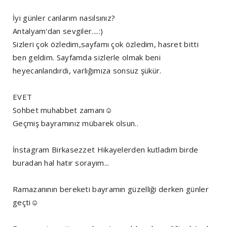
İyi günler canlarım nasılsınız?
Antalyam'dan sevgiler....:)
Sizleri çok özledim,sayfamı çok özledim, hasret bitti
ben geldim. Sayfamda sizlerle olmak beni
heyecanlandırdı, varlığımıza sonsuz şükür.
EVET
Sohbet muhabbet zamanı☺️
Geçmiş bayramınız mübarek olsun..
İnstagram Birkasezzet Hikayelerden kutladım birde
buradan hal hatır sorayım...
Ramazanının bereketi bayramın güzelliği derken günler
geçti☺️