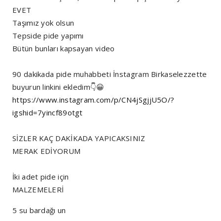
EVET
Taşımız yok olsun
Tepside pide yapımı
Bütün bunları kapsayan video
90 dakikada pide muhabbeti İnstagram Birkaselezzette
buyurun linkini ekledim👇😀
https://www.instagram.com/p/CN4jSgjjU5O/?
igshid=7yincf89otgt
SİZLER KAÇ DAKİKADA YAPICAKSINIZ
MERAK EDİYORUM
İki adet pide için
MALZEMELERİ
5 su bardağı un