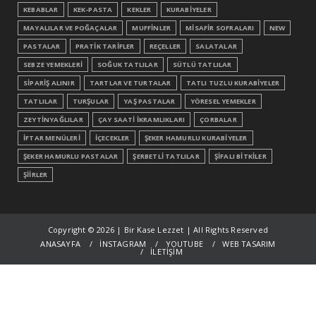
KEBABLAR
KEK-PASTA
KEKLER
KURABİYELER
MAYALILAR VE POĞAÇALAR
MUFFİNLER
MİSAFİR SOFRALARI
NEW
PASTALAR
PRATİK TARİFLER
REÇELLER
SALATALAR
SEBZE YEMEKLERİ
SOĞUK TATLILAR
SÜTLÜ TATLILAR
SİPARİŞ ALINIR
TARTLAR VE TURTALAR
TATLI TUZLU KURABİYELER
TATLILAR
TURŞULAR
YAŞ PASTALAR
YÖRESEL YEMEKLER
ZEYTİNYAĞLILAR
ÇAY SAATİ İKRAMLIKLARI
ÇORBALAR
İFTAR MENÜLERİ
İÇECEKLER
ŞEKER HAMURLU KURABİYELER
ŞEKER HAMURLU PASTALAR
ŞERBETLİ TATLILAR
ŞİFALI BİTKİLER
ŞİİRLER
Copyright ©
2026 | Bir Kase Lezzet | All Rights Reserved
ANASAYFA
İNSTAGRAM
YOUTUBE
WEB TASARIM
İLETİŞİM