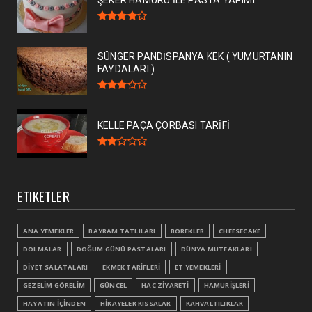
ŞEKER HAMURU İLE PASTA YAPIMI
SÜNGER PANDİSPANYA KEK ( YUMURTANIN
FAYDALARI )
KELLE PAÇA ÇORBASI TARİFİ
ETIKETLER
ANA YEMEKLER
BAYRAM TATLILARI
BÖREKLER
CHEESECAKE
DOLMALAR
DOĞUM GÜNÜ PASTALARI
DÜNYA MUTFAKLARI
DİYET SALATALARI
EKMEK TARİFLERİ
ET YEMEKLERİ
GEZELİM GÖRELİM
GÜNCEL
HAC ZİYARETİ
HAMURİŞLERİ
HAYATIN İÇİNDEN
HİKAYELER KISSALAR
KAHVALTILIKLAR