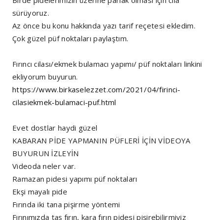
sürüyoruz.
Az önce bu konu hakkında yazı tarif reçetesi ekledim.
Çok güzel püf noktaları paylaştım.
Fırıncı cilası/ekmek bulamacı yapımı/ püf noktaları linkini
ekliyorum buyurun.
https://www.birkaselezzet.com/2021/04/firinci-
cilasiekmek-bulamaci-puf.html
Evet dostlar haydi güzel
KABARAN PİDE YAPMANIN PÜFLERİ İÇİN VİDEOYA
BUYURUN İZLEYİN
Videoda neler var.
Ramazan pidesi yapımı püf noktaları
Ekşi mayalı pide
Fırında iki tana pişirme yöntemi
Fırınımızda taş fırın, kara fırın pidesi pişirebilirmiyiz