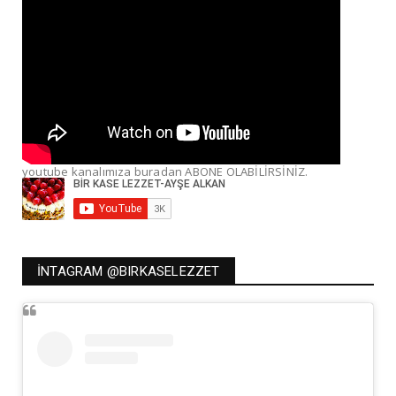
youtube kanalımıza buradan ABONE OLABİLİRSİNİZ.
İNTAGRAM @BIRKASELEZZET