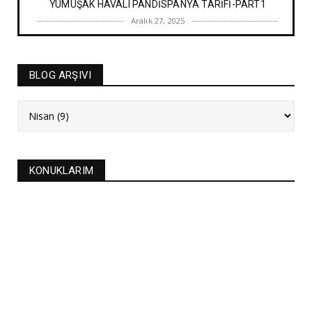
YUMUŞAK HAVALI PANDİSPANYA TARİFİ-PART1
Aralık 27, 2025
BAYRAM TATLILARI
İRMİK HELVASI TARİFİ
BLOG ARŞIVI
Aralık 20, 2025
NEW
FASULYE SİLKMESİ TARİFİ
Kasım 04, 2025
KURABİYELER
KONUKLARIM
Alanya'nın düğünlerinin meşhur kurabiyesi- S
KURABİYE TARİF...
Ekim 17, 2025
ASTROLOJİ
21 EYLÜL 2025 GÜNEŞ TUTULMASI
Eylül 21, 2025