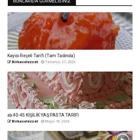
BUNLARIDA GÖRMELISINIZ
Kayısı Reçeli Tarifi (Tam Tadında)
Birkaselezzet
Temmuz 27, 2026
🍰 40-45 KİŞİLİK YAŞ PASTA TARİFİ
Birkaselezzet
Mayıs 18, 2026