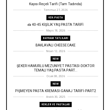
Kayısı Reçeli Tarifi (Tam Tadında)
Temmuz 27, 2026
KEK-PASTA
🍰 40-45 KİŞİLİK YAŞ PASTA TARİFİ
Mayıs 18, 2026
BAYRAM TATLILARI
BAKLAVALI CHEESECAKE
Nisan 12, 2026
NEW
ŞEKER HAMURLU MEZUNİYET PASTASI-DOKTOR
TEMALI YAŞ PASTA PART...
Ocak 08, 2026
NEW
PİŞMEYEN PASTA KREMASI-GANAJ TARİFİ-PART2
Aralık 30, 2025
KEKLER VE PASTALAR