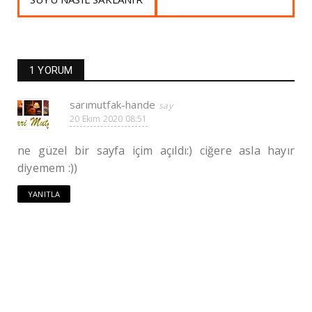
1 YORUM
sarımutfak-hande
20 Ekim 2020 08:51
ne güzel bir sayfa içim açıldı:) ciğere asla hayır
diyemem :))
YANITLA