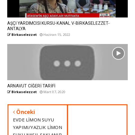
AŞÇI YARDIMCISI KURSU-KANAL V-BİRKASELEZZET-
ANTALYA
Birkaselezzet
Haziran 15, 2022
ARNAVUT CİĞERİ TARİFİ
Birkaselezzet
Mart 07, 2020
Önceki
EVDE LİMON SUYU
YAPIMI/YAZLIK LİMON
SUYU NASIL SAKLANIR