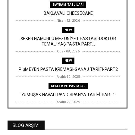
BAYRAM TATLILARI
BAKLAVALI CHEESECAKE
Nisan 12, 2026
NEW
ŞEKER HAMURLU MEZUNİYET PASTASI-DOKTOR
TEMALI YAŞ PASTA PART...
Ocak 08, 2026
NEW
PİŞMEYEN PASTA KREMASI-GANAJ TARİFİ-PART2
Aralık 30, 2025
KEKLER VE PASTALAR
YUMUŞAK HAVALI PANDİSPANYA TARİFİ-PART1
Aralık 27, 2025
BAYRAM TATLILARI
İRMİK HELVASI TARİFİ
BLOG ARŞIVI
Aralık 20, 2025