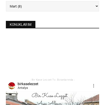
NEW
FASULYE SİLKMESİ TARİFİ
Kasım 04, 2025
KURABİYELER
KONUKLARIM
Alanya'nın düğünlerinin meşhur kurabiyesi- S
KURABİYE TARİF...
Ekim 17, 2025
ASTROLOJİ
21 EYLÜL 2025 GÜNEŞ TUTULMASI
Eylül 21, 2025
- Bir Kase Lezzet Tv. Ekranlarında -