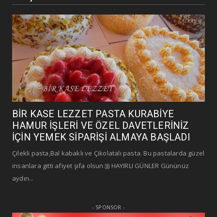
BİR KASE LEZZET PASTA KURABİYE
HAMUR İŞLERİ VE ÖZEL DAVETLERİNİZ
İÇİN YEMEK SİPARİŞİ ALMAYA BAŞLADI
Çilekli pasta,Bal kabaklı ve Çikolatalı pasta. Bu pastalarda güzel
insanlara gitti afiyet şifa olsun:))) HAYIRLI GÜNLER Gününüz
aydın...
- SPONSOR -