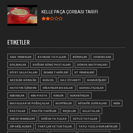
KELLE PAÇA ÇORBASI TARİFİ
ETIKETLER
ANA YEMEKLER
BAYRAM TATLILARI
BÖREKLER
CHEESECAKE
DOLMALAR
DOĞUM GÜNÜ PASTALARI
DÜNYA MUTFAKLARI
DİYET SALATALARI
EKMEK TARİFLERİ
ET YEMEKLERİ
GEZELİM GÖRELİM
GÜNCEL
HAC ZİYARETİ
HAMURİŞLERİ
HAYATIN İÇİNDEN
HİKAYELER KISSALAR
KAHVALTILIKLAR
KEBABLAR
KEK-PASTA
KEKLER
KURABİYELER
MAYALILAR VE POĞAÇALAR
MUFFİNLER
MİSAFİR SOFRALARI
NEW
PASTALAR
PRATİK TARİFLER
REÇELLER
SALATALAR
SEBZE YEMEKLERİ
SOĞUK TATLILAR
SÜTLÜ TATLILAR
SİPARİŞ ALINIR
TARTLAR VE TURTALAR
TATLI TUZLU KURABİYELER