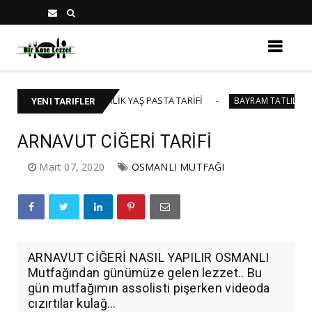
🍰 40-45 KİŞİLİK YAŞ PASTA TARİFİ
BAKL
TA
BAYRAM TATLILARI
YENI TARIFLER
ARNAVUT CİĞERİ TARİFİ
Mart 07, 2020
OSMANLI MUTFAĞI
ARNAVUT CİĞERİ NASIL YAPILIR OSMANLI
Mutfağından günümüze gelen lezzet.. Bu
gün mutfağımın assolisti pişerken videoda
cızırtılar kulağ...