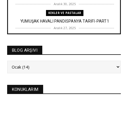
Aralık 30, 2025
KEKLER VE PASTALAR
YUMUŞAK HAVALI PANDİSPANYA TARİFİ-PART1
Aralık 27, 2025
BAYRAM TATLILARI
İRMİK HELVASI TARİFİ
BLOG ARŞIVI
Aralık 20, 2025
NEW
FASULYE SİLKMESİ TARİFİ
Kasım 04, 2025
KURABİYELER
KONUKLARIM
Alanya'nın düğünlerinin meşhur kurabiyesi- S
KURABİYE TARİF...
Ekim 17, 2025
ASTROLOJİ
21 EYLÜL 2025 GÜNEŞ TUTULMASI