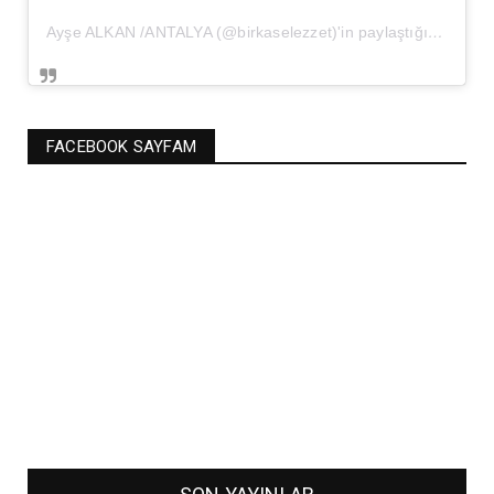
Ayşe ALKAN /ANTALYA (@birkaselezzet)'in paylaştığı bir gönderi
FACEBOOK SAYFAM