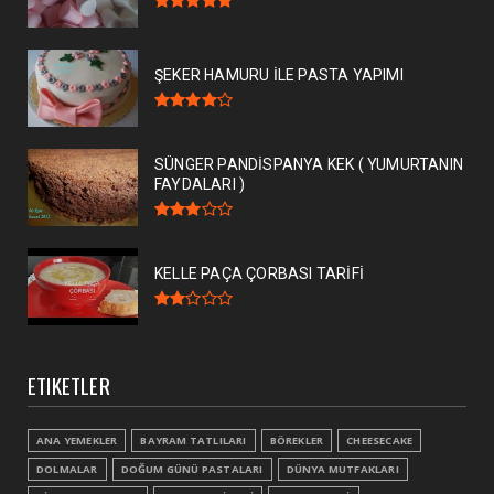
ŞEKER HAMURU İLE PASTA YAPIMI
SÜNGER PANDİSPANYA KEK ( YUMURTANIN
FAYDALARI )
KELLE PAÇA ÇORBASI TARİFİ
ETIKETLER
ANA YEMEKLER
BAYRAM TATLILARI
BÖREKLER
CHEESECAKE
DOLMALAR
DOĞUM GÜNÜ PASTALARI
DÜNYA MUTFAKLARI