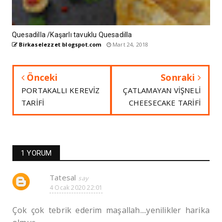
Quesadilla /Kaşarlı tavuklu Quesadilla
Birkaselezzet blogspot.com
Mart 24, 2018
Önceki
Sonraki
PORTAKALLI KEREVİZ
ÇATLAMAYAN VİŞNELİ
TARİFİ
CHEESECAKE TARİFİ
1 YORUM
Tatesal
4 Ocak 2020 22:01
Çok çok tebrik ederim maşallah....yenilikler harika