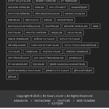
DİYET SALATALARI
EKMEK TARİFLERİ
ET YEMEKLERİ
GEZELİM GÖRELİM
GÜNCEL
HAC ZİYARETİ
HAMURİŞLERİ
HAYATIN İÇİNDEN
HİKAYELER KISSALAR
KAHVALTILIKLAR
KEBABLAR
KEK-PASTA
KEKLER
KURABİYELER
MAYALILAR VE POĞAÇALAR
MUFFİNLER
MİSAFİR SOFRALARI
NEW
PASTALAR
PRATİK TARİFLER
REÇELLER
SALATALAR
SEBZE YEMEKLERİ
SOĞUK TATLILAR
SÜTLÜ TATLILAR
SİPARİŞ ALINIR
TARTLAR VE TURTALAR
TATLI TUZLU KURABİYELER
TATLILAR
TURŞULAR
YAŞ PASTALAR
YÖRESEL YEMEKLER
ZEYTİNYAĞLILAR
ÇAY SAATİ İKRAMLIKLARI
ÇORBALAR
İFTAR MENÜLERİ
İÇECEKLER
ŞEKER HAMURLU KURABİYELER
ŞEKER HAMURLU PASTALAR
ŞERBETLİ TATLILAR
ŞİFALI BİTKİLER
ŞİİRLER
Copyright ©
2026 | Bir Kase Lezzet | All Rights Reserved
ANASAYFA
İNSTAGRAM
YOUTUBE
WEB TASARIM
İLETİŞİM