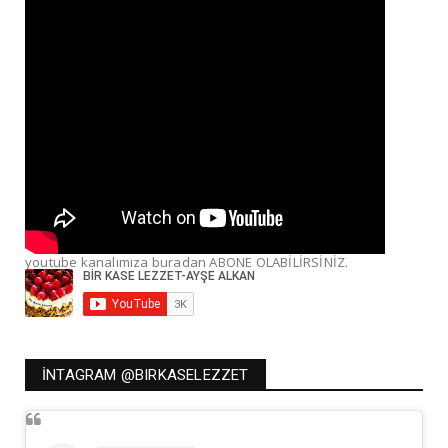
youtube kanalımıza buradan ABONE OLABİLİRSİNİZ.
İNTAGRAM @BIRKASELEZZET