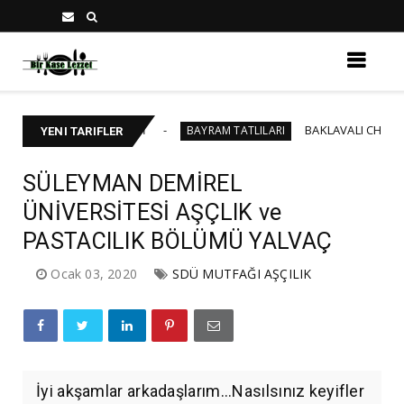
 YAŞ PASTA TARİFİ
BAKLAVALI CHEESECAKE
BAYRAM TATLILARI
YENI TARIFLER
SÜLEYMAN DEMİREL
ÜNİVERSİTESİ AŞÇLIK ve
PASTACILIK BÖLÜMÜ YALVAÇ
Ocak 03, 2020
SDÜ MUTFAĞI AŞÇILIK
İyi akşamlar arkadaşlarım...Nasılsınız keyifler