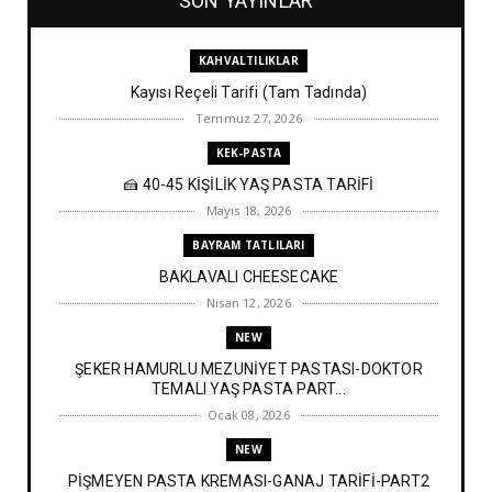
SON YAYINLAR
KAHVALTILIKLAR
Kayısı Reçeli Tarifi (Tam Tadında)
Temmuz 27, 2026
KEK-PASTA
🍰 40-45 KİŞİLİK YAŞ PASTA TARİFİ
Mayıs 18, 2026
BAYRAM TATLILARI
BAKLAVALI CHEESECAKE
Nisan 12, 2026
NEW
ŞEKER HAMURLU MEZUNİYET PASTASI-DOKTOR
TEMALI YAŞ PASTA PART...
Ocak 08, 2026
NEW
PİŞMEYEN PASTA KREMASI-GANAJ TARİFİ-PART2