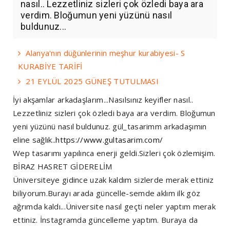
nasıl.. Lezzetliniz sizleri çok özledi baya ara
verdim. Bloğumun yeni yüzünü nasıl
buldunuz...
Alanya'nın düğünlerinin meşhur kurabiyesi- S
KURABİYE TARİFİ
21 EYLÜL 2025 GÜNEŞ TUTULMASI
İyi akşamlar arkadaşlarım...Nasılsınız keyifler nasıl..
Lezzetliniz sizleri çok özledi baya ara verdim. Bloğumun
yeni yüzünü nasıl buldunuz. gül_tasarimm arkadaşımın
eline sağlık..
https://www.gultasarim.com/
Wep tasarımı yapılınca enerji geldi.Sizleri çok özlemişim.
BİRAZ HASRET GİDERELİM
Üniversiteye gidince uzak kaldım sizlerde merak ettiniz
biliyorum.Burayı arada güncelle-semde aklım ilk göz
ağrımda kaldı...Üniversite nasıl geçti neler yaptım merak
ettiniz. İnstagramda güncelleme yaptım. Buraya da