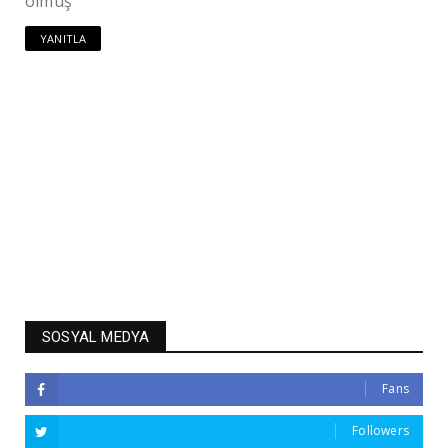
olmuş
YANITLA
SOSYAL MEDYA
Fans
Followers