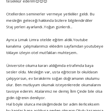
tesekkür ederim😊😊😊
Otellerden seminerler vermeye yetkililer geldi. Bu
mesleğin geleceği hakkında bizlere bilgilendirdiler
Staj yerleri ayarlandı..Yoğun günlerdi...
Ayrıca Limak Limra otelde eğitim aldık.Youtube
kanalıma çalışmalarımızı ekledim sayfamdan youtubeye
tıklayın izleyin otel mutfakları muhteşem..
Üniversite okuma kararı aldığımda etrafımda baya
sesler oldu. Mesleğin var, usta eğiticisin bi okuldasın
çalışıyorsun, ev bırakılırmı soğan doğramanın okulumu
olur. Ben mutluyum okumak isteyenlerede okumalarını
tavsiye ederim. Atalarımız ne demiş İlim Çinde bile olsa
gidin öğrenin deniliyor.
Hal böyle olunca mesleğimdede bir adım ilerliceksem
bu kapılar bana açıldıysa neden olmasın.Okulu kazanınca