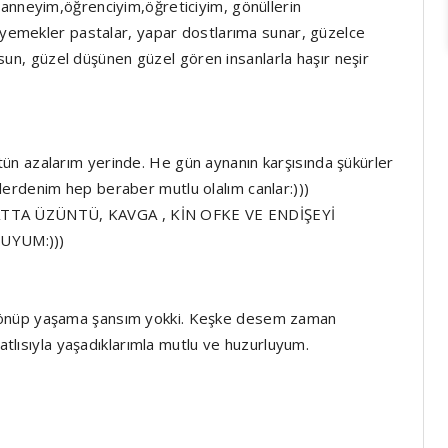
 anneyim,öğrenciyim,öğreticiyim, gönüllerin
ı yemekler pastalar, yapar dostlarıma sunar, güzelce
olsun, güzel düşünen güzel gören insanlarla haşır neşir
n azalarım yerinde. He gün aynanın karşısında şükürler
erdenim hep beraber mutlu olalım canlar:)))
TTA ÜZÜNTÜ, KAVGA , KİN OFKE VE ENDİŞEYİ
UYUM:)))
dönüp yaşama şansım yokki. Keşke desem zaman
tatlısıyla yaşadıklarımla mutlu ve huzurluyum.