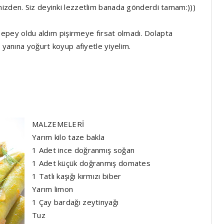
nizden. Siz deyinki lezzetlim banada gönderdi tamam:)))
lı epey oldu aldım pişirmeye fırsat olmadı. Dolapta
m yanına yoğurt koyup afiyetle yiyelim.
MALZEMELERİ
Yarım kilo taze bakla
1 Adet ince doğranmış soğan
1 Adet küçük doğranmış domates
1 Tatlı kaşığı kırmızı biber
Yarım limon
1 Çay bardağı zeytinyağı
Tuz