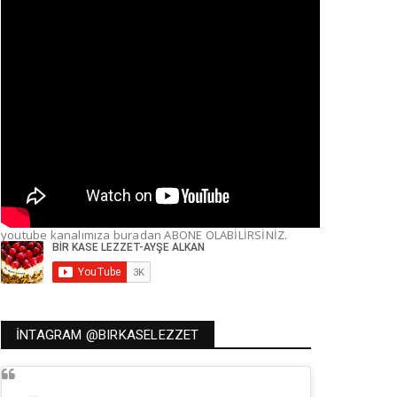
youtube kanalımıza buradan ABONE OLABİLİRSİNİZ.
İNTAGRAM @BIRKASELEZZET