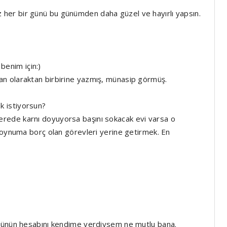
her bir günü bu günümden daha güzel ve hayırlı yapsın.
 benim için:)
n olaraktan birbirine yazmış, münasip görmüş.
 istiyorsun?
rede karnı doyuyorsa başını sokacak evi varsa o
Boynuma borç olan görevleri yerine getirmek. En
 günün hesabını kendime verdiysem ne mutlu bana.