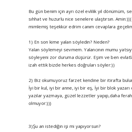
Bu gün benim için ayrı özel evlilik yıl dönümüm, 
sıhhat ve huzurlu nice senelere ulaştırsın. Amin:)
mimlemiş teşekkür edrim canım cevaplara geçelim
1) En son kime yalan söyledin? Neden?
Yalan söylemeyi sevmem. Yalancının mumu yatsıya k
söyleyeni zor duruma düşürür. Eşim ve ben evlatlar
izah ettik bizde herkes doğruları söyler:))
2) Biz okumuyoruz farzet kendine bir itirafta bulu
İyi bir kul, iyi bir anne, iyi bir eş, İyi bir blok ya
yazılar yazmaya, güzel lezzetler yapıp,daha fera
olmuyor:)))
3)Şu an istediğin işi mi yapıyorsun?