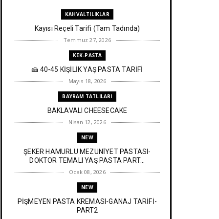
KAHVALTILIKLAR
Kayısı Reçeli Tarifi (Tam Tadında)
Temmuz 27, 2026
KEK-PASTA
🍰 40-45 KİŞİLİK YAŞ PASTA TARİFİ
Mayıs 18, 2026
BAYRAM TATLILARI
BAKLAVALI CHEESECAKE
Nisan 12, 2026
NEW
ŞEKER HAMURLU MEZUNİYET PASTASI-
DOKTOR TEMALI YAŞ PASTA PART...
Ocak 08, 2026
NEW
PİŞMEYEN PASTA KREMASI-GANAJ TARİFİ-
PART2