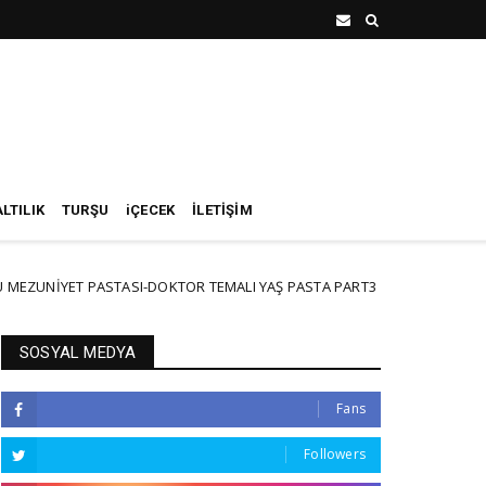
LTILIK
TURŞU
iÇECEK
İLETİŞİM
T PASTASI-DOKTOR TEMALI YAŞ PASTA PART3
PİŞMEYEN 
NEW
SOSYAL MEDYA
Fans
Followers