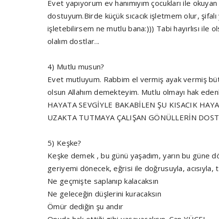
Evet yapıyorum ev hanımıyım çocukları ile okuyan
dostuyum.Birde küçük sıcacık işletmem olur, şifal
işletebilirsem ne mutlu bana:))) Tabi hayırlısı ile 
olalım dostlar...
4) Mutlu musun?
Evet mutluyum. Rabbim el vermiş ayak vermiş bütü
olsun Allahım demekteyim. Mutlu olmayı hak edenl
HAYATA SEVGİYLE BAKABİLEN ŞU KISACIK HAYA
UZAKTA TUTMAYA ÇALIŞAN GÖNÜLLERİN DOST
5) Keşke?
Keşke demek , bu günü yaşadım, yarın bu güne 
geriyemi dönecek, eğrisi ile doğrusuyla, acısıyla, 
Ne geçmişte saplanıp kalacaksın
Ne geleceğin düşlerini kuracaksın
Ömür dediğin şu andır