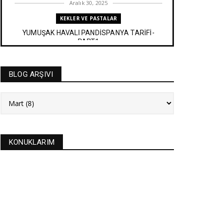
Aralık 30, 2025
KEKLER VE PASTALAR
YUMUŞAK HAVALI PANDİSPANYA TARİFİ-
PART1
Aralık 27, 2025
BAYRAM TATLILARI
BLOG ARŞIVI
İRMİK HELVASI TARİFİ
Aralık 20, 2025
NEW
FASULYE SİLKMESİ TARİFİ
Kasım 04, 2025
KONUKLARIM
KURABİYELER
Alanya'nın düğünlerinin meşhur kurabiyesi- S
KURABİYE TARİF...
Ekim 17, 2025
ASTROLOJİ
21 EYLÜL 2025 GÜNEŞ TUTULMASI