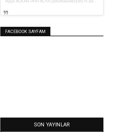
Ayşe ALKAN /ANTALYA (@birkaselezzet)'in paylaştığı bir gönderi
(
FACEBOOK SAYFAM
SON YAYINLAR