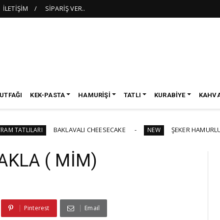
İLETİŞİM
SİPARİŞ VER..
UTFAĞI
KEK-PASTA
HAMURİŞİ
TATLI
KURABİYE
KAHVA
BAKLAVALI CHEESECAKE
ŞEKER HAMURLU MEZUNİYE
LARI
NEW
AKLA ( MİM)
Pinterest
Email