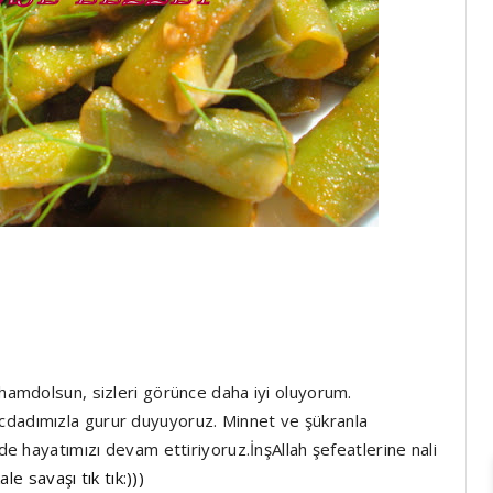
 hamdolsun, sizleri görünce daha iyi oluyorum.
cdadımızla gurur duyuyoruz. Minnet ve şükranla
nde hayatımızı devam ettiriyoruz.İnşAllah şefeatlerine nali
le savaşı tık tık:)))