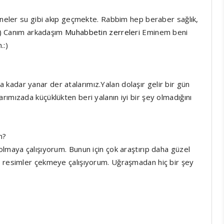
seneler su gibi akıp geçmekte. Rabbim hep beraber sağlık,
))) Canım arkadaşım
Muhabbetin zerreleri
Eminem beni
.:)
adar yanar der atalarımız.Yalan dolaşır gelir bir gün
ımızada küçüklükten beri yalanın iyi bir şey olmadığını
n?
zarı olmaya çalışıyorum. Bunun için çok araştırıp daha güzel
h resimler çekmeye çalışıyorum. Uğraşmadan hiç bir şey