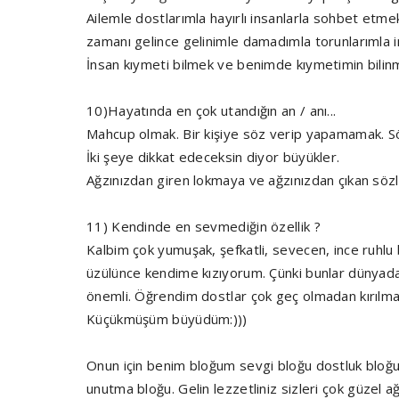
Ailemle dostlarımla hayırlı insanlarla sohbet etmek
zamanı gelince gelinimle damadımla torunlarımla i
İnsan kıymeti bilmek ve benimde kıymetimin bilinm
10)Hayatında en çok utandığın an / anı...
Mahcup olmak. Bir kişiye söz verip yapamamak. Sö
İki şeye dikkat edeceksin diyor büyükler.
Ağzınızdan giren lokmaya ve ağzınızdan çıkan sözl
11) Kendinde en sevmediğin özellik ?
Kalbim çok yumuşak, şefkatli, sevecen, ince ruhlu b
üzülünce kendime kızıyorum. Çünki bunlar dünyada
önemli. Öğrendim dostlar çok geç olmadan kırılm
Küçükmüşüm büyüdüm:)))
Onun için benim bloğum sevgi bloğu dostluk bloğu
unutma bloğu. Gelin lezzetliniz sizleri çok güzel a