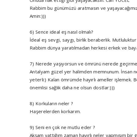
Onuda hak ettiği gibi yaşayacaksın. Can YÜCEL
Rabbim bu günümüzü aratmasın ve yaşayacağımız 
Amin:)))
6) Sence ideal eş nasıl olmalı?
İdeal eş sevgi, saygı, birlik beraberlik. Mutluluktur
Rabbim dünya yaratılmadan herkesi erkek ve baya
7) Nerede yaşıyorsun ve ömrünü nerede geçirmek
Antalyam güzel yer halimden memnunum. İnsan ne
yeterli:) Kalan ömrümde hayırlı ameller işlemek. 
önemlisi sağlık daha ne olsun dostlar:)))
8) Korkuların neler ?
Haşerelerden korkarım.
9) Seni en çok ne mutlu eder ?
Akşam yattığım zaman hayırlı neler yapmışım bir