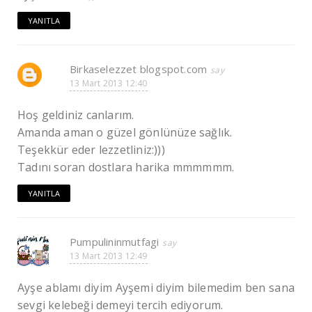
YANITLA
Birkaselezzet blogspot.com
13 Mart 2013 12:40
Hoş geldiniz canlarım.
Amanda aman o güzel gönlünüze sağlık.
Teşekkür eder lezzetliniz:)))
Tadını soran dostlara harika mmmmmm.
YANITLA
Pumpulininmutfagi
13 Mart 2013 12:49
Ayşe ablamı diyim Ayşemi diyim bilemedim ben sana
sevgi kelebeği demeyi tercih ediyorum.