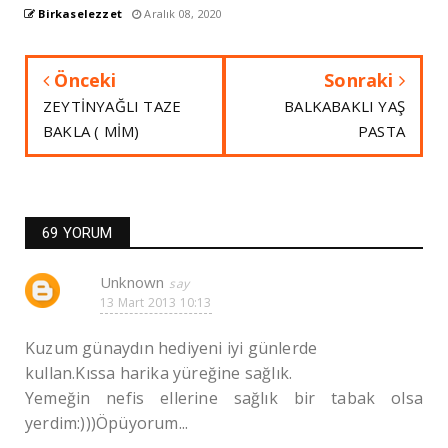
Birkaselezzet
Aralık 08, 2020
Önceki
Sonraki
ZEYTİNYAĞLI TAZE
BALKABAKLI YAŞ
BAKLA ( MİM)
PASTA
69 YORUM
Unknown
13 Mart 2013 10:13
Kuzum günaydın hediyeni iyi günlerde
kullan.Kıssa harika yüreğine sağlık.
Yemeğin nefis ellerine sağlık bir tabak olsa
yerdim:)))Öpüyorum...