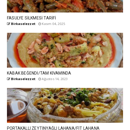
FASULYE SİLKMESİ TARİFİ
Birkaselezzet
Kasım 04, 2025
KABAK BEĞENDİ/TAM KIVAMINDA
Birkaselezzet
Ağustos 14, 2023
PORTAKALLI ZEYTİNYAĞLI LAHANA/FİT LAHANA