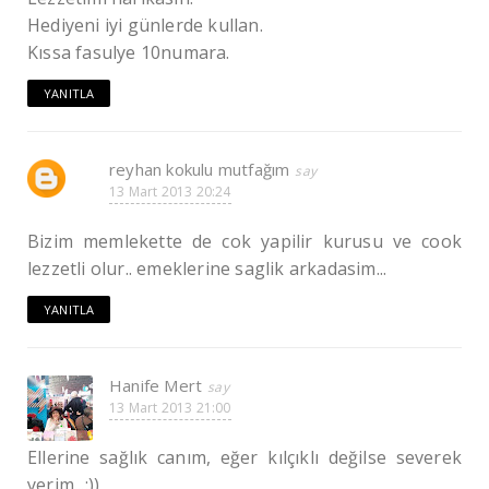
Hediyeni iyi günlerde kullan.
Kıssa fasulye 10numara.
YANITLA
reyhan kokulu mutfağım
13 Mart 2013 20:24
Bizim memlekette de cok yapilir kurusu ve cook
lezzetli olur.. emeklerine saglik arkadasim...
YANITLA
Hanife Mert
13 Mart 2013 21:00
Ellerine sağlık canım, eğer kılçıklı değilse severek
yerim...:))