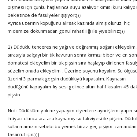
pişmesi için çünkü haşlanınca suyu azalıyor kimisi kuru kalıyo
bekletince de fasulyeler şişiyor:)))
Ayrıca üzerinin köpüğünü alırsak kazınıda almış oluruz, hiç
midemize dokunmadan gönül rahatlılığı ile yiyebiliriz:)))
2) Düdüklü tenceresine yağı ve doğranmış soğanı ekleyelim,
sırasıyla salçayı bir tık kavurun sonra kırmızı biber ve en son
domatesi ekleyelim bir tık pişsin sıra haşlayıp dinlenen fasul
süzelim onuda ekleyelim . Üzerine suyunu koyalım. Su ölçüs
üzerini 3 parmak geçsin düdüklüyü kapatalım. Kaynasın
düdüğünü kapayalım fış sesi gelince altını hafif kısalım 45 da
pişsin.
Not: Düdüklüm yok ne yapayım diyenlere aynı işlemi yapın s
ihtiyacı olunca ara ara kaynamış su takviyesi ile pişirin. Düdü
kullanmamızın sebebi bu yemek biraz geç pişiyor zamandan
tasarruf için:)))