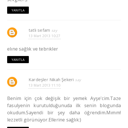
YANITLA
tatlı sefam
13 Mart 2013 10:27
elıne sağlık ve tebrıkler
YANITLA
Kardeşler Nikah Şekeri
13 Mart 2013 11:10
Benim için çok değişik bir yemek Ayşe'cim.Taze
fasulyenin kurutulduğunuda ilk senin blogunda
okudum.Sayendi bir şey daha öğrendim.Mımm!
lezzetli görünüyor.Ellerine sağlık:)