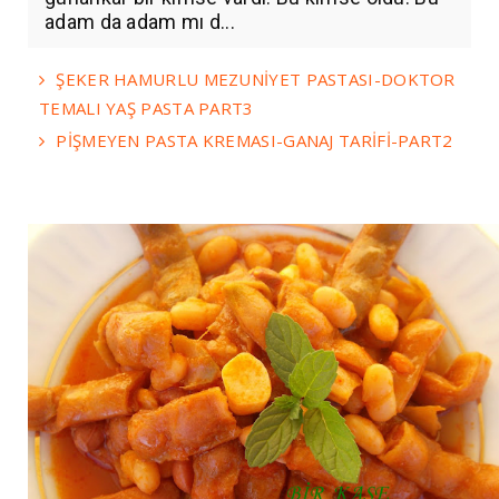
adam da adam mı d...
ŞEKER HAMURLU MEZUNİYET PASTASI-DOKTOR
TEMALI YAŞ PASTA PART3
PİŞMEYEN PASTA KREMASI-GANAJ TARİFİ-PART2