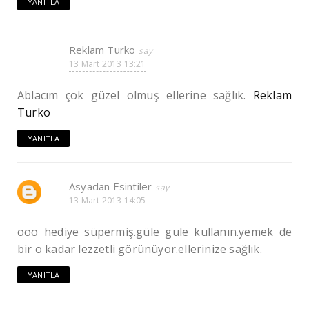
YANITLA
Reklam Turko
13 Mart 2013 13:21
Ablacım çok güzel olmuş ellerine sağlık.
Reklam
Turko
YANITLA
Asyadan Esintiler
13 Mart 2013 14:05
ooo hediye süpermiş.güle güle kullanın.yemek de
bir o kadar lezzetli görünüyor.ellerinize sağlık.
YANITLA