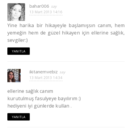
bahar006
13 Mart 2013 14:16
Yine harika bir hikayeyle başlamışsın canım, hem
yemeğin hem de güzel hikayen için ellerine sağlık,
sevgiler:)
YANITLA
ikitanemvebiz
13 Mart 2013 14:34
ellerine sağlık canım
kurutulmuş fasulyeye bayılırım :)
hediyeni iyi günlerde kullan .
YANITLA