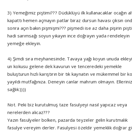
3) Yemeğimiz piştimi??? Düdüklüyü ilk kullanacaklar ocağın alt
kapattı hemen açmayın patlar biraz dursun havası çıksın on
sonra açın bakın pişmişmi??? pişmedi ise az daha pişirin pişt
hadi sarımsağı soyun yıkayın ince doğrayın yada rendeleyin
yemeğe ekleyin.
4) Şimdi sıra meyhanesinde. Tavaya yağı koyun unuda ekley
un kokusu gelene dek kavurun ve tenceredeki yemekle
buluşturun hızlı karıştırın bir tık kaynatın ve mükemmel bir k
yayıldı mutfağınıza. Deneyin canlar mahrum olmayın. Ellerini
sağlık:))))
Not. Peki biz kurutulmuş taze fasulyeyi nasıl yapıcaz veya
nerelerden alıcaz???
Yazın fasulyeler bolken, pazarda teyzeler gelin kurutmalık
fasulye vereyim derler. Fasulyesi özeldir yemeklik doğrar gi