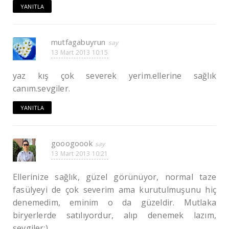
YANITLA
mutfagabuyrun
13 Mart 2013 10:15
yaz kış çok severek yerim.ellerine sağlık
canım.sevgiler.
YANITLA
gooogoook
13 Mart 2013 10:21
Ellerinize sağlık, güzel görünüyor, normal taze
fasülyeyi de çok severim ama kurutulmuşunu hiç
denemedim, eminim o da güzeldir. Mutlaka
biryerlerde satılıyordur, alıp denemek lazım,
sevgiler:).