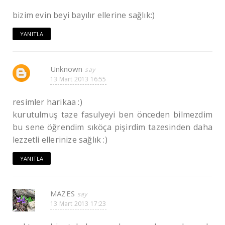
bizim evin beyi bayılır ellerine sağlık:)
YANITLA
Unknown
13 Mart 2013 16:55
resimler harikaa :)
kurutulmuş taze fasulyeyi ben önceden bilmezdim
bu sene öğrendim sıköça pişirdim tazesinden daha
lezzetli ellerinize sağlık :)
YANITLA
MAZES
13 Mart 2013 17:23