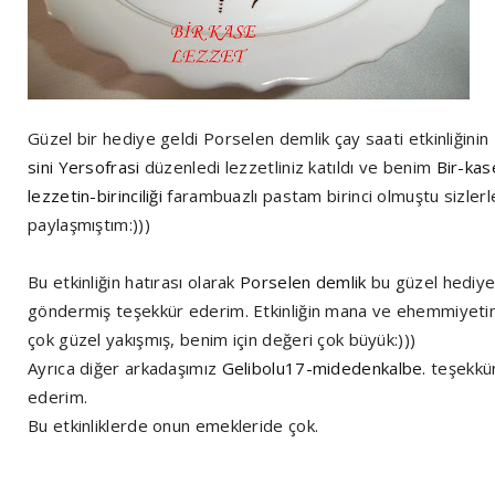
Güzel bir hediye geldi Porselen demlik çay saati etkinliğinin
sini Yersofrasi
düzenledi lezzetliniz katıldı ve benim
Bir-kas
lezzetin-birinciliği
farambuazlı pastam birinci olmuştu sizlerl
paylaşmıştım:)))
Bu etkinliğin hatırası olarak
Porselen demlik
bu güzel hediye
göndermiş teşekkür ederim. Etkinliğin mana ve ehemmiyetin
çok güzel yakışmış, benim için değeri çok büyük:)))
Ayrıca diğer arkadaşımız
Gelibolu17-midedenkalbe.
teşekkü
ederim.
Bu etkinliklerde onun emekleride çok.