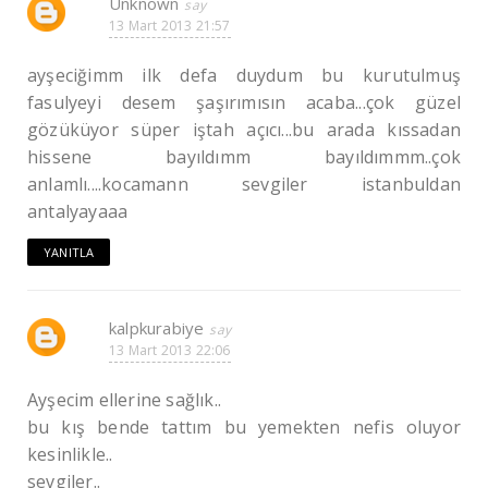
Unknown
13 Mart 2013 21:57
ayşeciğimm ilk defa duydum bu kurutulmuş
fasulyeyi desem şaşırımısın acaba...çok güzel
gözüküyor süper iştah açıcı...bu arada kıssadan
hissene bayıldımm bayıldımmm..çok
anlamlı....kocamann sevgiler istanbuldan
antalyayaaa
YANITLA
kalpkurabiye
13 Mart 2013 22:06
Ayşecim ellerine sağlık..
bu kış bende tattım bu yemekten nefis oluyor
kesinlikle..
sevgiler..