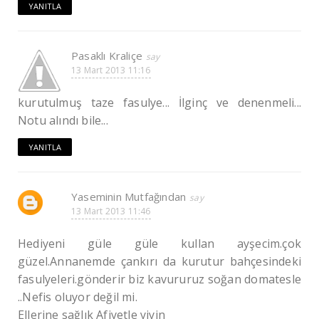
YANITLA
Pasaklı Kraliçe
13 Mart 2013 11:16
kurutulmuş taze fasulye... İlginç ve denenmeli...
Notu alındı bile...
YANITLA
Yaseminin Mutfağından
13 Mart 2013 11:46
Hediyeni güle güle kullan ayşecim.çok
güzel.Annanemde çankırı da kurutur bahçesindeki
fasulyeleri.gönderir biz kavururuz soğan domatesle
..Nefis oluyor değil mi.
Ellerine sağlık Afiyetle yiyin