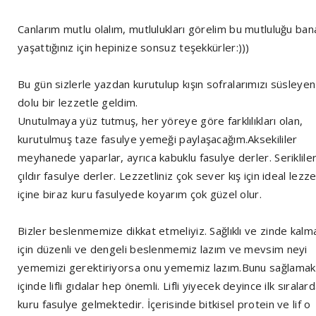
Canlarım mutlu olalım, mutlulukları görelim bu mutluluğu ban
yaşattığınız için hepinize sonsuz teşekkürler:)))
Bu gün sizlerle yazdan kurutulup kışın sofralarımızı süsleyen
dolu bir lezzetle geldim.
Unutulmaya yüz tutmuş, her yöreye göre farklılıkları olan,
kurutulmuş taze fasulye yemeği paylaşacağım.Aksekililer
meyhanede yaparlar, ayrıca kabuklu fasulye derler. Seriklile
çıldır fasulye derler. Lezzetliniz çok sever kış için ideal lezze
içine biraz kuru fasulyede koyarım çok güzel olur.
Bizler beslenmemize dikkat etmeliyiz. Sağlıklı ve zinde kalm
için düzenli ve dengeli beslenmemiz lazım ve mevsim neyi
yememizi gerektiriyorsa onu yememiz lazım.Bunu sağlamak
içinde lifli gıdalar hep önemli. Lifli yiyecek deyince ilk sıralar
kuru fasulye gelmektedir. İçerisinde bitkisel protein ve lif o