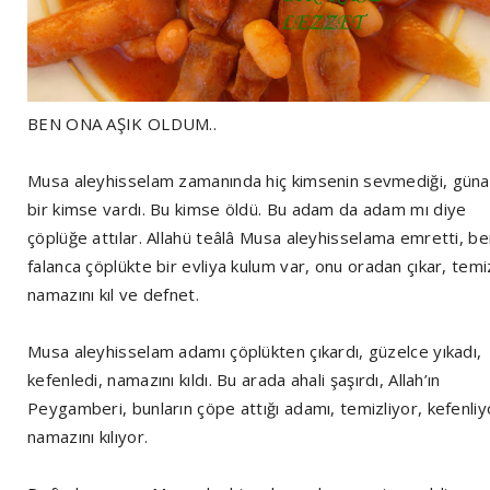
BEN ONA AŞIK OLDUM..
Musa aleyhisselam zamanında hiç kimsenin sevmediği, güna
bir kimse vardı. Bu kimse öldü. Bu adam da adam mı diye
çöplüğe attılar. Allahü teâlâ Musa aleyhisselama emretti, b
falanca çöplükte bir evliya kulum var, onu oradan çıkar, temi
namazını kıl ve defnet.
Musa aleyhisselam adamı çöplükten çıkardı, güzelce yıkadı,
kefenledi, namazını kıldı. Bu arada ahali şaşırdı, Allah’ın
Peygamberi, bunların çöpe attığı adamı, temizliyor, kefenliy
namazını kılıyor.