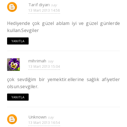
Tarif diyarı
13 Mart 2013 14:58
Hediyende çok güzel ablam iyi ve güzel günlerde
kullan.Sevgiler
YANITLA
mihrimah
13 Mart 2013 15:04
çok sevdiğim bir yemektir.ellerine sağlık afiyetler
olsun.sevgiler.
YANITLA
Unknown
13 Mart 2013 16:54