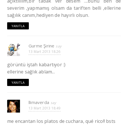
açıktııııım,bir tabak ver desem ....bunu ben de
severim ,yapmamış olsam da tariften belli ,ellerine
sağılık canım,hediyen de hayırlı olsun.
YANITLA
Gurme Şirine
13 Mart 2013 18:26
görüntü iştah kabartıyor :)
ellerine sağlık ablam...
YANITLA
llimaverda
13 Mart 2013 18:49
me encantan los platos de cuchara, qué rico!! bsts