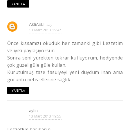
YANITLA
AslıASLI
13 Mart 2013 19:47
Önce kıssamızı okuduk her zamanki gibi Lezzetim
ve iyiki paylaşıyorsun.
Sonra seni yürekten tekrar kutluyorum, hediyende
çok güzel güle güle kullan.
Kurutulmuş taze fasulyeyi yeni duydum inan ama
görüntü nefis ellerine sağlık.
YANITLA
aylin
13 Mart 2013 19:55
Lezzetlim harikasın.