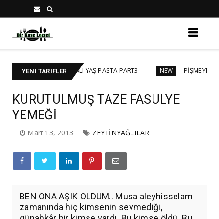
DOKTOR TEMALI YAŞ PASTA PART3
PİŞMEYEN PASTA KREMA
NEW
YENI TARIFLER
KURUTULMUŞ TAZE FASULYE
YEMEĞİ
Mart 13, 2013
ZEYTİNYAĞLILAR
BEN ONA AŞIK OLDUM.. Musa aleyhisselam
zamanında hiç kimsenin sevmediği,
günahkâr bir kimse vardı. Bu kimse öldü. Bu