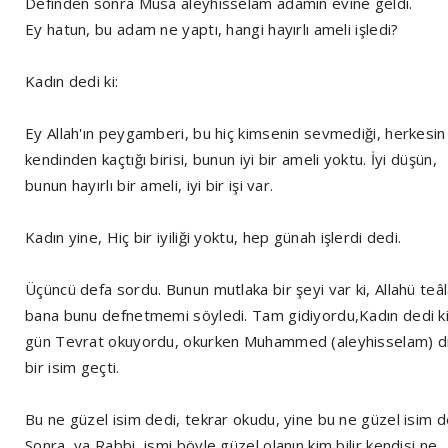
Definden sonra Musa aleyhisselam adamın evine geldi.
Ey hatun, bu adam ne yaptı, hangi hayırlı ameli işledi?
Kadın dedi ki:
Ey Allah'ın peygamberi, bu hiç kimsenin sevmediği, herkesin
kendinden kaçtığı birisi, bunun iyi bir ameli yoktu. İyi düşün,
bunun hayırlı bir ameli, iyi bir işi var.
Kadın yine, Hiç bir iyiliği yoktu, hep günah işlerdi dedi.
Üçüncü defa sordu. Bunun mutlaka bir şeyi var ki, Allahü teâ
bana bunu defnetmemi söyledi. Tam gidiyordu,Kadın dedi ki,
gün Tevrat okuyordu, okurken Muhammed (aleyhisselam) d
bir isim geçti.
Bu ne güzel isim dedi, tekrar okudu, yine bu ne güzel isim d
Sonra, ya Rabbi, ismi böyle güzel olanın kim bilir kendisi ne