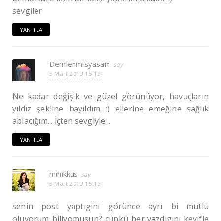
sevgiler
YANITLA
Demlenmisyasam
5 Mart 2013 15:13
Ne kadar değişik ve güzel görünüyor, havuçların
yıldız şekline bayıldım :) ellerine emeğine sağlık
ablacığım... İçten sevgiyle...
YANITLA
minikkus
5 Mart 2013 15:13
senin post yaptıgını görünce ayrı bi mutlu
oluyorum biliyomusun? cünkü her yazdıgını keyifle