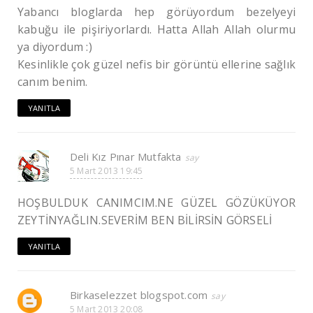
Yabancı bloglarda hep görüyordum bezelyeyi
kabuğu ile pişiriyorlardı. Hatta Allah Allah olurmu
ya diyordum :)
Kesinlikle çok güzel nefis bir görüntü ellerine sağlık
canım benim.
YANITLA
Deli Kız Pınar Mutfakta
5 Mart 2013 19:45
HOŞBULDUK CANIMCIM.NE GÜZEL GÖZÜKÜYOR
ZEYTİNYAĞLIN.SEVERİM BEN BİLİRSİN GÖRSELİ
YANITLA
Birkaselezzet blogspot.com
5 Mart 2013 20:08