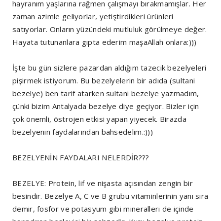
hayranım yaşlarına rağmen çalışmayı bırakmamışlar. Her
zaman azimle geliyorlar, yetiştirdikleri ürünleri
satıyorlar. Onların yüzündeki mutluluk görülmeye değer.
Hayata tutunanlara gıpta ederim maşaAllah onlara:)))
İşte bu gün sizlere pazardan aldığım tazecik bezelyeleri
pişirmek istiyorum. Bu bezelyelerin bir adıda (sultani
bezelye) ben tarif atarken sultani bezelye yazmadım,
çünki bizim Antalyada bezelye diye geçiyor. Bizler için
çok önemli, östrojen etkisi yapan yiyecek. Birazda
bezelyenin faydalarından bahsedelim.:)))
BEZELYENİN FAYDALARI NELERDİR???
BEZELYE: Protein, lif ve nişasta açısından zengin bir
besindir. Bezelye A, C ve B grubu vitaminlerinin yanı sıra
demir, fosfor ve potasyum gibi mineralleri de içinde