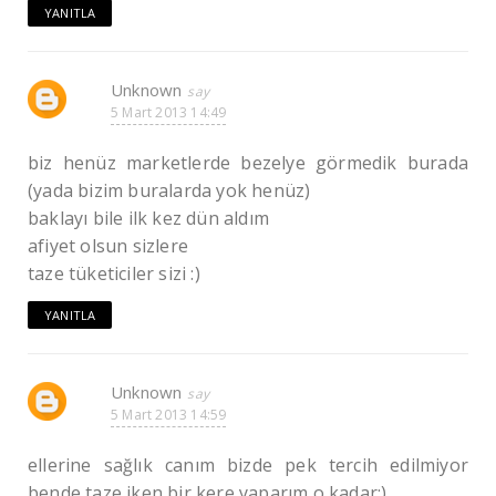
YANITLA
Unknown
5 Mart 2013 14:49
biz henüz marketlerde bezelye görmedik burada
(yada bizim buralarda yok henüz)
baklayı bile ilk kez dün aldım
afiyet olsun sizlere
taze tüketiciler sizi :)
YANITLA
Unknown
5 Mart 2013 14:59
ellerine sağlık canım bizde pek tercih edilmiyor
bende taze iken bir kere yaparım o kadar:)