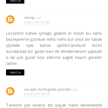
YANITLA
vişnap
5 Mart 2013 23:48
Lezzetlim kahve içmeğe geldim ki hımm bu nefis
bezelyelerini gördüm nefis nefis dur önce bir tabak
yiyimde öyle kahve içelim.Canımcım bizim
buralarada bir gelse ben de döndermesini yapsam
o da çok güzel olur ellerine sağlık hayırlı geceler
tatlım .
YANITLA
serapin mutfaginda pisenler
6 Mart 2013 05:16
Tanesini çok severiz biz başak halini denemedim