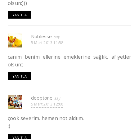
olsun:)))
YANITLA
Noblesse
5 Mart 2013 11:58
canım benim ellerine emeklerine sağlık, afiyetler
olsun:)
YANITLA
deeptone
5 Mart 2013 12:08
çook severim. hemen not aldıım.
:)
YANITLA