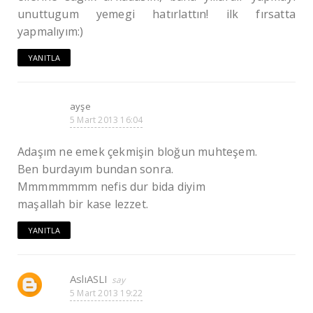
unuttugum yemegi hatırlattın! ilk fırsatta
yapmalıyım:)
YANITLA
ayşe
5 Mart 2013 16:04
Adaşım ne emek çekmişin bloğun muhteşem.
Ben burdayım bundan sonra.
Mmmmmmmm nefis dur bida diyim
maşallah bir kase lezzet.
YANITLA
AslıASLI
5 Mart 2013 19:22