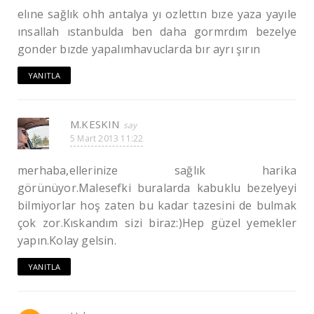
elıne sağlık ohh antalya yı ozlettın bıze yaza yayıle
ınsallah ıstanbulda ben daha gormrdım bezelye
gonder bızde yapalımhavuclarda bır ayrı şırın
YANITLA
M.KESKIN
5 Mart 2013 11:22
merhaba,ellerinize sağlık harika
görünüyor.Malesefki buralarda kabuklu bezelyeyi
bilmiyorlar hoş zaten bu kadar tazesini de bulmak
çok zor.Kıskandım sizi biraz:)Hep güzel yemekler
yapın.Kolay gelsin.
YANITLA