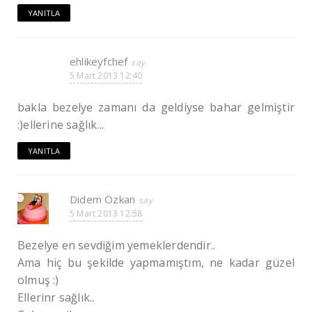
YANITLA
ehlikeyfchef
5 Mart 2013 12:40
bakla bezelye zamanı da geldiyse bahar gelmiştir
:)ellerine sağlık...
YANITLA
Didem Özkan
5 Mart 2013 12:58
Bezelye en sevdiğim yemeklerdendir..
Ama hiç bu şekilde yapmamıştım, ne kadar güzel
olmuş :)
Ellerinr sağlık..