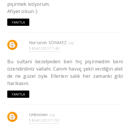
pişirmek istiyorum.
Afiyet olsun :)
YANITLA
Nursevin SÖNMEZ
5 Mart 2013 11:40
Bu sultani bezelyeden ben hiç pişirmedim beni
özendirdiniz vallahi. Canım havuç şekil verdiğin alet
de ne güzel öyle. Ellerien salık her zamanki gibi
harikasın.
YANITLA
Unknown
5 Mart 2013 11:53