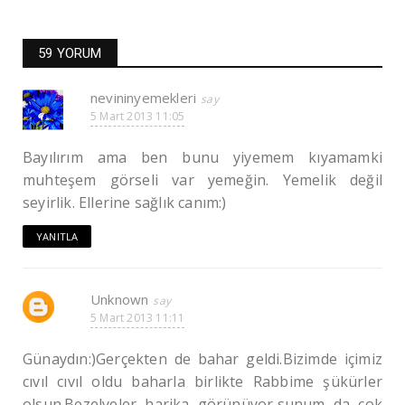
59 YORUM
nevininyemekleri
5 Mart 2013 11:05
Bayılırım ama ben bunu yiyemem kıyamamki
muhteşem görseli var yemeğin. Yemelik değil
seyirlik. Ellerine sağlık canım:)
YANITLA
Unknown
5 Mart 2013 11:11
Günaydın:)Gerçekten de bahar geldi.Bizimde içimiz
cıvıl cıvıl oldu baharla birlikte Rabbime şükürler
olsun.Bezelyeler harika görünüyor,sunum da çok