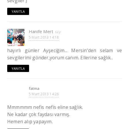
sevgiler:)
YANITLA
Hanife Mert
5 Mart 2013 14:18
hayırlı günler Ayşeciğim... Mersin'den selam ve
sevgilerimi gönder,yorum canım. Ellerine sağlık..
YANITLA
fatma
5 Mart 2013 14:26
Mmmmmm nefis nefis eline sağlık.
Ne kadar çok faydası varmış.
Hemen alıp yapayım.