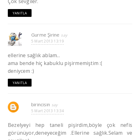
Çok sevgiler.
YANITLA
Gurme Şirine
5 Mart 2013 13:19
ellerine sağlık ablam...
ama bende hiç kabuklu pişirmemiştim :(
deniycem :)
YANITLA
birincisin
5 Mart 2013 13:34
Bezelyeyi hep taneli pişirdim,böyle çok nefis
görünüyor,deneyeceğim .Ellerine sağlık.Selam ve