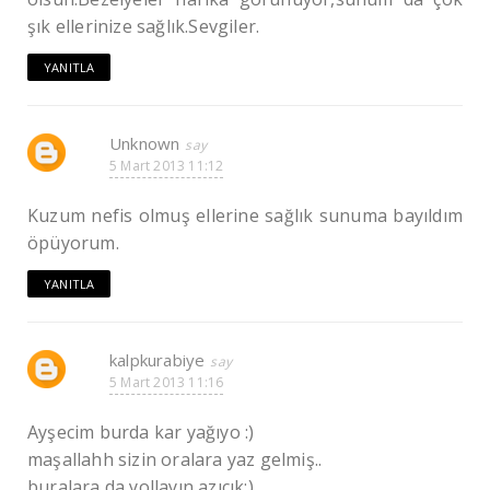
şık ellerinize sağlık.Sevgiler.
YANITLA
Unknown
5 Mart 2013 11:12
Kuzum nefis olmuş ellerine sağlık sunuma bayıldım
öpüyorum.
YANITLA
kalpkurabiye
5 Mart 2013 11:16
Ayşecim burda kar yağıyo :)
maşallahh sizin oralara yaz gelmiş..
buralara da yollayın azıcık:)