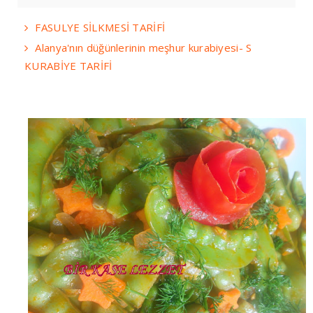
FASULYE SİLKMESİ TARİFİ
Alanya'nın düğünlerinin meşhur kurabiyesi- S
KURABİYE TARİFİ