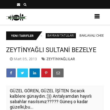
 PASTA TARİFİ
BAKLAVALI CHEESECAKE
BAYRAM TATLILARI
YENI TARIFLER
ZEYTİNYAĞLI SULTANİ BEZELYE
Mart 05, 2013
ZEYTİNYAĞLILAR
GÜZEL GÖREN, GÜZEL İŞİTEN Sıcacık
kalblere günaydın.:))) Antalyamdan hayırlı
sabahlar nasılsınız????? Güneş o kadar
güzelki,bu...