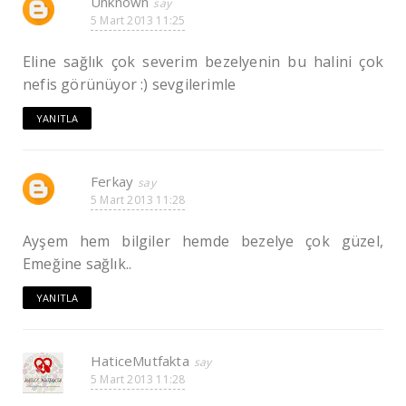
Unknown
5 Mart 2013 11:25
Eline sağlık çok severim bezelyenin bu halini çok
nefis görünüyor :) sevgilerimle
YANITLA
Ferkay
5 Mart 2013 11:28
Ayşem hem bilgiler hemde bezelye çok güzel,
Emeğine sağlık..
YANITLA
HaticeMutfakta
5 Mart 2013 11:28