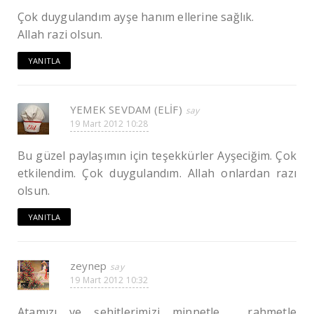
Çok duygulandım ayşe hanım ellerine sağlık.
Allah razi olsun.
YANITLA
YEMEK SEVDAM (ELİF)
19 Mart 2012 10:28
Bu güzel paylaşımın için teşekkürler Ayşeciğim. Çok
etkilendim. Çok duygulandım. Allah onlardan razı
olsun.
YANITLA
zeynep
19 Mart 2012 10:32
Atamızı ve şehitlerimizi minnetle , rahmetle