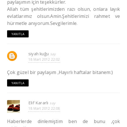
paylaşımın için teşekkürler.
Allah tüm şehitlerimizden razı olsun, onlara layık
evlatlarımız olsun.Amin.Şehitlerimizi rahmet ve
hürmetle anıyorum.Sevgilerimle.
YANITLA
siyah kuğu
18 Mart 2012 22:02
Çok güzel bir paylaşım ,Hayırlı haftalar bitanem:)
YANITLA
Elif Kararlı
18 Mart 2012 22:08
Haberlerde dinlemiştim ben de bunu ,çok