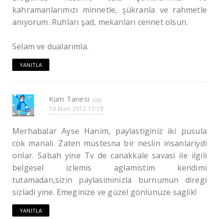
kahramanlarımızı minnetle, şükranla ve rahmetle
anıyorum. Ruhları şad, mekanları cennet olsun.
Selam ve dualarımla.
YANITLA
Kum Tanesi
19 Mart 2012 13:19
Merhabalar Ayse Hanim, paylastiginiz iki pusula
cok manali. Zaten müstesna bir neslin insanlariydi
onlar. Sabah yine Tv de canakkale savasi ile ilgili
belgesel izlemis aglamistim kendimi
tutamadan,sizin paylasiminizla burnumun diregi
sizladi yine. Emeginize ve güzel gönlünüze saglik!
YANITLA