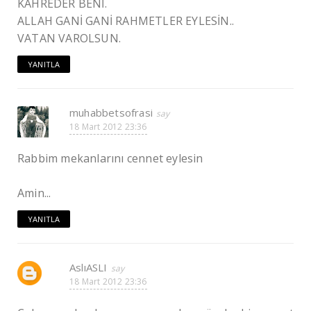
KAHREDER BENİ.
ALLAH GANİ GANİ RAHMETLER EYLESİN..
VATAN VAROLSUN.
YANITLA
muhabbetsofrasi
18 Mart 2012 23:36
Rabbim mekanlarını cennet eylesin
Amin...
YANITLA
AslıASLI
18 Mart 2012 23:36