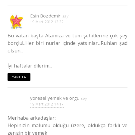
Esin Bozdemir
19 Mart 2012 13:32
Bu vatan başta Atamıza ve tüm şehitlerine çok şey
borçlu!..Her biri nurlar içinde yatsınlar...Ruhları şad
olsun...
İyi haftalar dilerim...
YANITLA
yöresel yemek ve örgü
19 Mart 2012 14:17
Merhaba arkadaşlar;
Hepinizin malumu olduğu üzere, oldukça farklı ve
zengin bir yemek