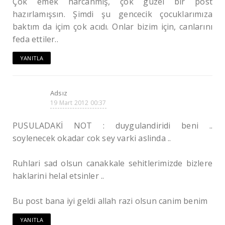
Çok emek harcanmış, çok güzel bir post
hazırlamışsın. Şimdi şu gencecik çocuklarımıza
baktım da içim çok acıdı. Onlar bizim için, canlarını
feda ettiler..
YANITLA
Adsız
19 Mart 2012 00:37
PUSULADAKİ NOT : duygulandiridi beni ..
soylenecek okadar cok sey varki aslinda ..
Ruhlari sad olsun canakkale sehitlerimizde bizlere
haklarini helal etsinler ..
Bu post bana iyi geldi allah razi olsun canim benim
YANITLA