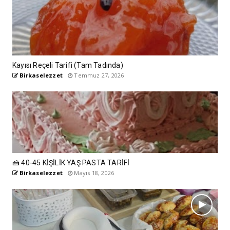
Kayısı Reçeli Tarifi (Tam Tadında)
Birkaselezzet
Temmuz 27, 2026
🍰 40-45 KİŞİLİK YAŞ PASTA TARİFİ
Birkaselezzet
Mayıs 18, 2026