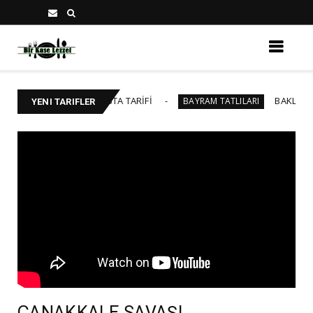
ŞİLİK YAŞ PASTA TARİFİ
BAKLAVALI CHEESECA
BAYRAM TATLILARI
YENI TARIFLER
ÇANAKKALE SAVAŞI