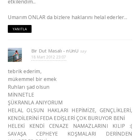
etkilendim...
Umarım ONLAR da bizlere haklarını helal ederler...
YANITLA
Bir Dut Masalı - nUnU
18 Mart 2012 23:07
tebrik ederim,
mükemmel bir emek
Ruhları şad olsun
MİNNETLE
ŞÜKRANLA ANIYORUM
HELAL OLSUN HAKLARI HEPİMİZE, GENÇLİKLERİ,
KENDİLERİNİ FEDA EDİŞLERİ ÇOK BURUYOR BENİ
HELEKİ KENDİ CENAZE NAMAZLARINI KILIP :(
SAVAŞA CEPHEYE KOŞMALARI DERİNDEN