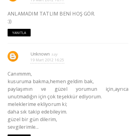
ANLAMADIM TATLIM BENİ HOŞ GÖR.
:))
YANITLA
Unknown
19 Mart 2012 16:25
Canımmm,
kusuruma bakma,hemen geldim bak,
paylaşımın ve güzel yorumun için,ayrıca
unutmadığın için çok teşekkür ediyorum.
meleklerime ekliyorum ki;
daha sık takip edebileyim.
güzel bir gün dilerim,
sevgilerimle...