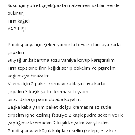
Süsü için gofret çiçek(pasta malzemesi satılan yerde
bulunur)
Fırın kağıdı
YAPILIŞI
Pandispanya için şeker yumurta beyaz oluncaya kadar
çırpalım.
Su,yağ,un,kabartma tozu,vanilya koyup karıştıralım.
Fırın tepsisine fırın kağıdı serip dökelim ve pişirelim
soğumaya bırakalım.
Krema için:2 paket kremayı katılaşıncaya kadar
çırpalım,3 kaşık şarlot kreması koyalım.
biraz daha çırpalım dolaba koyalım.
Başka kaba yarım paket dolgu kremasını az sütle
çırpalım içine ezilmiş fasulye 2 kaşık pudra şekeri ve ilk
yaptığımız kremadan 2 kaşık koyalım karıştıralım.
Pandispanyayı küçük kalıpla keselim.(kelepçesiz kek