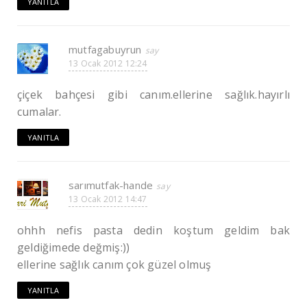
YANITLA
mutfagabuyrun
13 Ocak 2012 12:24
çiçek bahçesi gibi canım.ellerine sağlık.hayırlı
cumalar.
YANITLA
sarımutfak-hande
13 Ocak 2012 14:47
ohhh nefis pasta dedin koştum geldim bak
geldiğimede değmiş:))
ellerine sağlık canım çok güzel olmuş
YANITLA