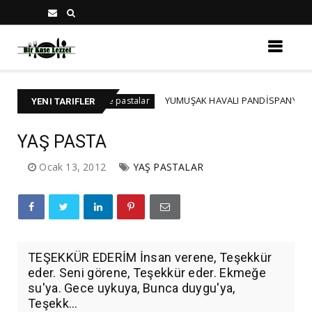
YUMUŞAK HAVALI PANDİSPANYA TARİFİ-PART1
Kekler ve pastalar
YENI TARIFLER
YAŞ PASTA
Ocak 13, 2012
YAŞ PASTALAR
TEŞEKKÜR EDERİM İnsan verene, Teşekkür
eder. Seni görene, Teşekkür eder. Ekmeğe
su'ya. Gece uykuya, Bunca duygu'ya,
Teşekk...