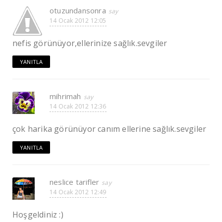
otuzundansonra
14 Ocak 2012 12:05
nefis görünüyor,ellerinize sağlık.sevgiler
YANITLA
mihrimah
14 Ocak 2012 12:36
çok harika görünüyor canım ellerine sağlık.sevgiler
YANITLA
neslice tarifler
14 Ocak 2012 12:49
Hoşgeldiniz :)