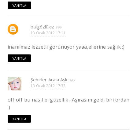
YANITLA
balgözlükız
13 Ocak 2012 17:11
inanılmaz lezzetli görünüyor yaaa,ellerine sağlık :)
YANITLA
Şehirler Arası Aşk
13 Ocak 2012 17:33
off off bu nasıl bi güzellik . Aşırasım geldi biri ordan
:)
YANITLA