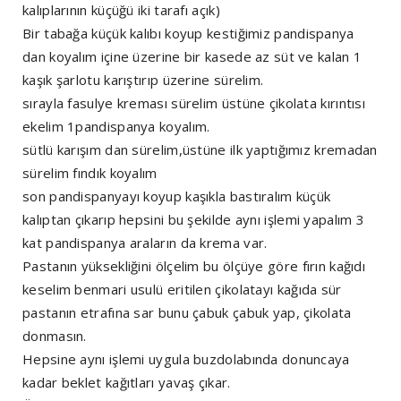
kalıplarının küçüğü iki tarafı açık)
Bir tabağa küçük kalıbı koyup kestiğimiz pandispanya
dan koyalım içine üzerine bir kasede az süt ve kalan 1
kaşık şarlotu karıştırıp üzerine sürelim.
sırayla fasulye kreması sürelim üstüne çikolata kırıntısı
ekelim 1pandispanya koyalım.
sütlü karışım dan sürelim,üstüne ilk yaptığımız kremadan
sürelim fındık koyalım
son pandispanyayı koyup kaşıkla bastıralım küçük
kalıptan çıkarıp hepsini bu şekilde aynı işlemi yapalım 3
kat pandispanya araların da krema var.
Pastanın yüksekliğini ölçelim bu ölçüye göre fırın kağıdı
keselim benmari usulü eritilen çikolatayı kağıda sür
pastanın etrafına sar bunu çabuk çabuk yap, çikolata
donmasın.
Hepsine aynı işlemi uygula buzdolabında donuncaya
kadar beklet kağıtları yavaş çıkar.