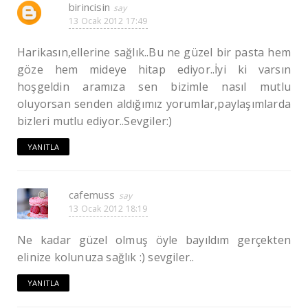
birincisin
13 Ocak 2012 17:49
Harikasın,ellerine sağlık..Bu ne güzel bir pasta hem
göze hem mideye hitap ediyor..İyi ki varsın
hoşgeldin aramıza sen bizimle nasıl mutlu
oluyorsan senden aldığımız yorumlar,paylaşımlarda
bizleri mutlu ediyor..Sevgiler:)
YANITLA
cafemuss
13 Ocak 2012 18:19
Ne kadar güzel olmuş öyle bayıldım gerçekten
elinize kolunuza sağlık :) sevgiler..
YANITLA