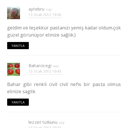
aytebru
13 Ocak 2012 19:36
geldim ve teşekkür pastanızı yemiş kadar oldum.çok
güzel görünüyor elinize sağlık:)
YANITLA
Baharcicegi
13 Ocak 2012 19:43
Bahar gibi renkli civil civil nefis bir pasta olmus
elinize saglik
YANITLA
lezzet tutkunu
13 Ocak 2012 20:37