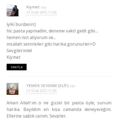
Kiymet
13 Ocak 2012 11:26
iyiki burdasin:)
hic pasta yapmadim, deneme vakti geldi gibi...
hemen not aliyorum ve...
insallah seninkiler gibi harika gorunurler=D
Sevgilerimle!
Kiymet
YANITLA
YEMEK SEVDAM (ELİF)
13 Ocak 2012 11:30
Aman Allah'ım o ne güzel bir pasta öyle, sunum
harika. Bayıldım en kısa zamanda deneyeceğim.
Ellerine sağlık canım. Sevgiler.