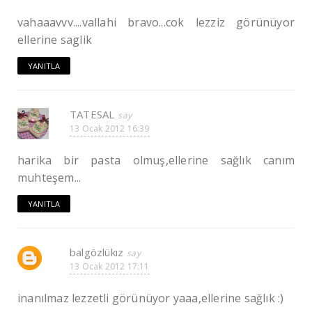
vahaaavvv....vallahi bravo...cok lezziz görünüyor
ellerine saglik
YANITLA
TATESAL
13 Ocak 2012 16:39
harika bir pasta olmuş,ellerine sağlık canım
muhteşem...
YANITLA
balgözlükız
13 Ocak 2012 17:11
inanılmaz lezzetli görünüyor yaaa,ellerine sağlık :)