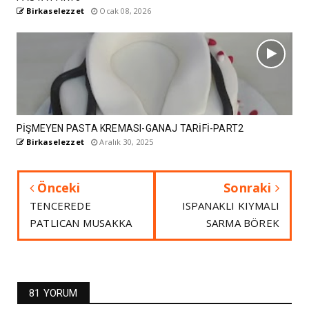
Birkaselezzet
Ocak 08, 2026
PİŞMEYEN PASTA KREMASI-GANAJ TARİFİ-PART2
Birkaselezzet
Aralık 30, 2025
Önceki
Sonraki
TENCEREDE
ISPANAKLI KIYMALI
PATLICAN MUSAKKA
SARMA BÖREK
81 YORUM