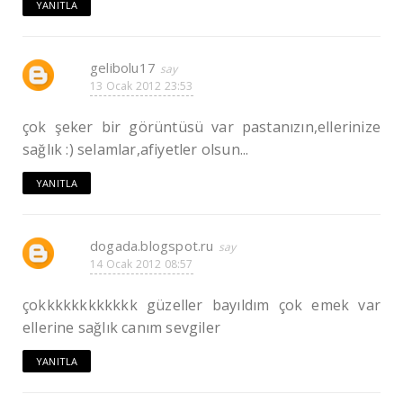
YANITLA
gelibolu17
13 Ocak 2012 23:53
çok şeker bir görüntüsü var pastanızın,ellerinize
sağlık :) selamlar,afiyetler olsun...
YANITLA
dogada.blogspot.ru
14 Ocak 2012 08:57
çokkkkkkkkkkkk güzeller bayıldım çok emek var
ellerine sağlık canım sevgiler
YANITLA