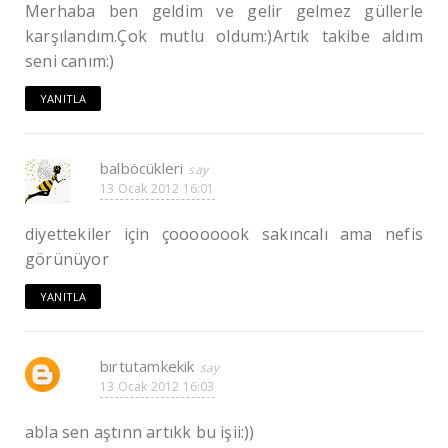
Merhaba ben geldim ve gelir gelmez güllerle
karşılandım.Çok mutlu oldum:)Artık takibe aldım
seni canım:)
YANITLA
balböcükleri
13 Ocak 2012 16:01
diyettekiler için çoooooook sakıncalı ama nefis
görünüyor
YANITLA
bırtutamkekik
13 Ocak 2012 16:03
abla sen aştınn artıkk bu işii:))