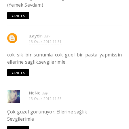
(Yemek Sevdam)
YANITLA
u.aydin
13 Ocak 2012 11:31
cok sik bir sunumla cok guel bir pasta yapmissin
ellerine saglik.sevgilerimle.
YANITLA
NoNo
13 Ocak 2012 11:53
Çok güzel görünüyor. Ellerine sağlık
Sevgilerimle