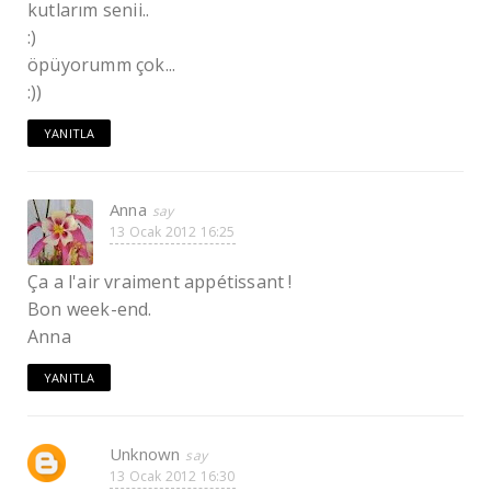
kutlarım senii..
:)
öpüyorumm çok...
:))
YANITLA
Anna
13 Ocak 2012 16:25
Ça a l'air vraiment appétissant !
Bon week-end.
Anna
YANITLA
Unknown
13 Ocak 2012 16:30