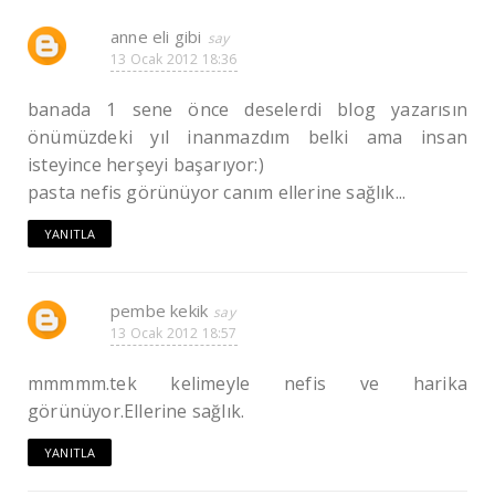
anne eli gibi
13 Ocak 2012 18:36
banada 1 sene önce deselerdi blog yazarısın
önümüzdeki yıl inanmazdım belki ama insan
isteyince herşeyi başarıyor:)
pasta nefis görünüyor canım ellerine sağlık...
YANITLA
pembe kekik
13 Ocak 2012 18:57
mmmmm.tek kelimeyle nefis ve harika
görünüyor.Ellerine sağlık.
YANITLA