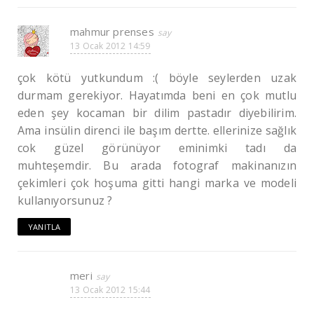
mahmur prenses
13 Ocak 2012 14:59
çok kötü yutkundum :( böyle seylerden uzak
durmam gerekiyor. Hayatımda beni en çok mutlu
eden şey kocaman bir dilim pastadır diyebilirim.
Ama insülin direnci ile başım dertte. ellerinize sağlık
cok güzel görünüyor eminimki tadı da
muhteşemdir. Bu arada fotograf makinanızın
çekimleri çok hoşuma gitti hangi marka ve modeli
kullanıyorsunuz ?
YANITLA
meri
13 Ocak 2012 15:44