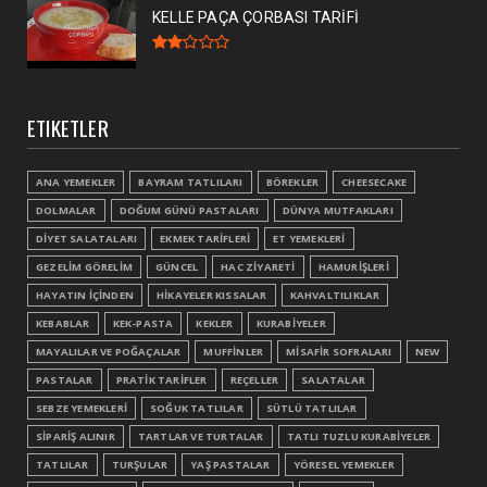
KELLE PAÇA ÇORBASI TARİFİ
ETIKETLER
ANA YEMEKLER
BAYRAM TATLILARI
BÖREKLER
CHEESECAKE
DOLMALAR
DOĞUM GÜNÜ PASTALARI
DÜNYA MUTFAKLARI
DİYET SALATALARI
EKMEK TARİFLERİ
ET YEMEKLERİ
GEZELİM GÖRELİM
GÜNCEL
HAC ZİYARETİ
HAMURİŞLERİ
HAYATIN İÇİNDEN
HİKAYELER KISSALAR
KAHVALTILIKLAR
KEBABLAR
KEK-PASTA
KEKLER
KURABİYELER
MAYALILAR VE POĞAÇALAR
MUFFİNLER
MİSAFİR SOFRALARI
NEW
PASTALAR
PRATİK TARİFLER
REÇELLER
SALATALAR
SEBZE YEMEKLERİ
SOĞUK TATLILAR
SÜTLÜ TATLILAR
SİPARİŞ ALINIR
TARTLAR VE TURTALAR
TATLI TUZLU KURABİYELER
TATLILAR
TURŞULAR
YAŞ PASTALAR
YÖRESEL YEMEKLER