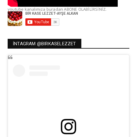
youtube kanalımıza buradan ABONE OLABİLİRSİNİZ.
İNTAGRAM @BIRKASELEZZET