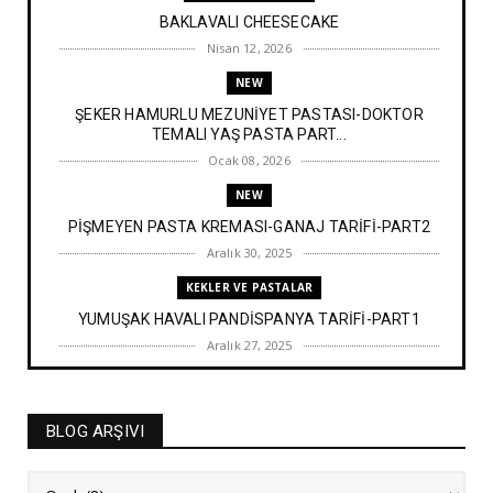
BAKLAVALI CHEESECAKE
Nisan 12, 2026
NEW
ŞEKER HAMURLU MEZUNİYET PASTASI-DOKTOR
TEMALI YAŞ PASTA PART...
Ocak 08, 2026
NEW
PİŞMEYEN PASTA KREMASI-GANAJ TARİFİ-PART2
Aralık 30, 2025
KEKLER VE PASTALAR
YUMUŞAK HAVALI PANDİSPANYA TARİFİ-PART1
Aralık 27, 2025
BAYRAM TATLILARI
İRMİK HELVASI TARİFİ
BLOG ARŞIVI
Aralık 20, 2025
NEW