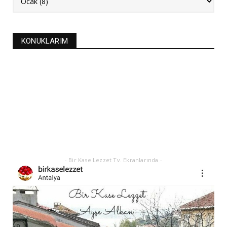
FASULYE SİLKMESİ TARİFİ
Kasım 04, 2025
KURABİYELER
KONUKLARIM
Alanya'nın düğünlerinin meşhur kurabiyesi- S
KURABİYE TARİF...
Ekim 17, 2025
ASTROLOJİ
21 EYLÜL 2025 GÜNEŞ TUTULMASI
Eylül 21, 2025
- Bir Kase Lezzet Tv. Ekranlarında -