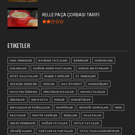
KELLE PAÇA ÇORBASI TARİFİ
ETIKETLER
ANA YEMEKLER
BAYRAM TATLILARI
BÖREKLER
CHEESECAKE
DOLMALAR
DOĞUM GÜNÜ PASTALARI
DÜNYA MUTFAKLARI
DİYET SALATALARI
EKMEK TARİFLERİ
ET YEMEKLERİ
GEZELİM GÖRELİM
GÜNCEL
HAC ZİYARETİ
HAMURİŞLERİ
HAYATIN İÇİNDEN
HİKAYELER KISSALAR
KAHVALTILIKLAR
KEBABLAR
KEK-PASTA
KEKLER
KURABİYELER
MAYALILAR VE POĞAÇALAR
MUFFİNLER
MİSAFİR SOFRALARI
NEW
PASTALAR
PRATİK TARİFLER
REÇELLER
SALATALAR
SEBZE YEMEKLERİ
SOĞUK TATLILAR
SÜTLÜ TATLILAR
SİPARİŞ ALINIR
TARTLAR VE TURTALAR
TATLI TUZLU KURABİYELER