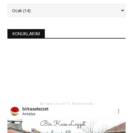
NEW
FASULYE SİLKMESİ TARİFİ
Kasım 04, 2025
KURABİYELER
KONUKLARIM
Alanya'nın düğünlerinin meşhur kurabiyesi- S
KURABİYE TARİF...
Ekim 17, 2025
ASTROLOJİ
21 EYLÜL 2025 GÜNEŞ TUTULMASI
Eylül 21, 2025
- Bir Kase Lezzet Tv. Ekranlarında -