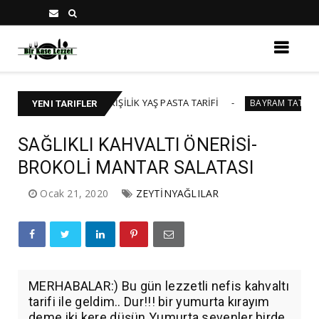
🍰 40-45 KİŞİLİK YAŞ PASTA TARİFİ
B
PASTA
BAYRAM TATLILARI
YENI TARIFLER
SAĞLIKLI KAHVALTI ÖNERİSİ-
BROKOLİ MANTAR SALATASI
Ocak 21, 2020
ZEYTİNYAĞLILAR
MERHABALAR:) Bu gün lezzetli nefis kahvaltı
tarifi ile geldim.. Dur!!! bir yumurta kırayım
deme iki kere düşün.Yumurta sevenler birde