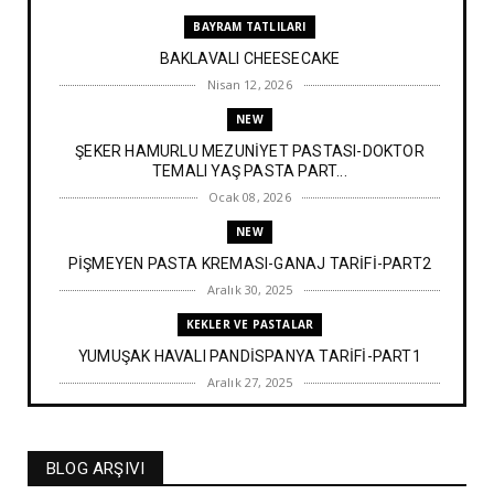
BAYRAM TATLILARI
BAKLAVALI CHEESECAKE
Nisan 12, 2026
NEW
ŞEKER HAMURLU MEZUNİYET PASTASI-DOKTOR
TEMALI YAŞ PASTA PART...
Ocak 08, 2026
NEW
PİŞMEYEN PASTA KREMASI-GANAJ TARİFİ-PART2
Aralık 30, 2025
KEKLER VE PASTALAR
YUMUŞAK HAVALI PANDİSPANYA TARİFİ-PART1
Aralık 27, 2025
BAYRAM TATLILARI
İRMİK HELVASI TARİFİ
BLOG ARŞIVI
Aralık 20, 2025