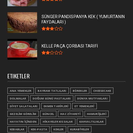
SÜNGER PANDİSPANYA KEK ( YUMURTANIN
FAYDALARI )
KELLE PAÇA ÇORBASI TARİFİ
ETIKETLER
ANA YEMEKLER
BAYRAM TATLILARI
BÖREKLER
CHEESECAKE
DOLMALAR
DOĞUM GÜNÜ PASTALARI
DÜNYA MUTFAKLARI
DİYET SALATALARI
EKMEK TARİFLERİ
ET YEMEKLERİ
GEZELİM GÖRELİM
GÜNCEL
HAC ZİYARETİ
HAMURİŞLERİ
HAYATIN İÇİNDEN
HİKAYELER KISSALAR
KAHVALTILIKLAR
KEBABLAR
KEK-PASTA
KEKLER
KURABİYELER