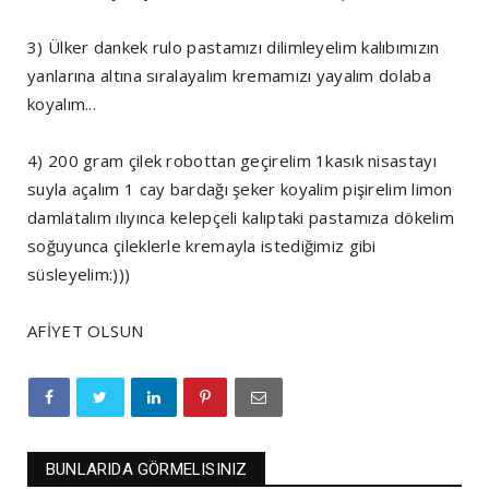
3) Ülker dankek rulo pastamızı dilimleyelim kalıbımızın
yanlarına altına sıralayalım kremamızı yayalım dolaba
koyalım...
4) 200 gram çilek robottan geçirelim 1kasık nisastayı
suyla açalım 1 cay bardağı şeker koyalim pişirelim limon
damlatalım ılıyınca kelepçeli kalıptaki pastamıza dökelim
soğuyunca çileklerle kremayla istediğimiz gibi
süsleyelim:)))
AFİYET OLSUN
BUNLARIDA GÖRMELISINIZ