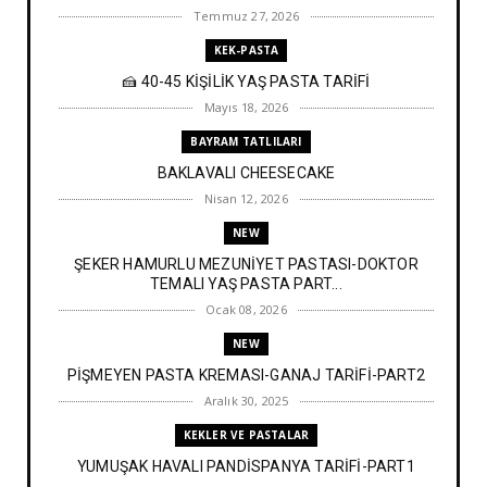
Temmuz 27, 2026
KEK-PASTA
🍰 40-45 KİŞİLİK YAŞ PASTA TARİFİ
Mayıs 18, 2026
BAYRAM TATLILARI
BAKLAVALI CHEESECAKE
Nisan 12, 2026
NEW
ŞEKER HAMURLU MEZUNİYET PASTASI-DOKTOR
TEMALI YAŞ PASTA PART...
Ocak 08, 2026
NEW
PİŞMEYEN PASTA KREMASI-GANAJ TARİFİ-PART2
Aralık 30, 2025
KEKLER VE PASTALAR
YUMUŞAK HAVALI PANDİSPANYA TARİFİ-PART1