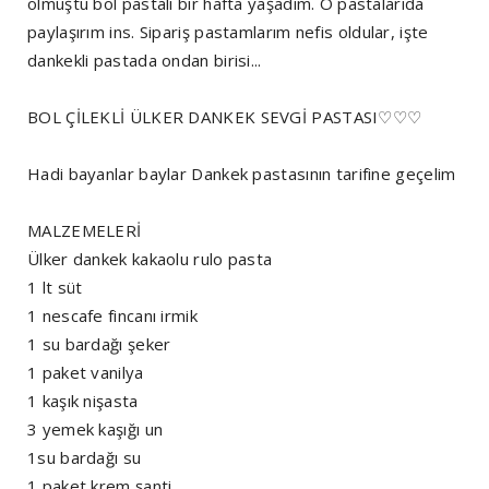
olmuştu bol pastalı bir hafta yaşadım. O pastalarıda
paylaşırım ins. Sipariş pastamlarım nefis oldular, işte
dankekli pastada ondan birisi...
BOL ÇİLEKLİ ÜLKER DANKEK SEVGİ PASTASI♡♡♡
Hadi bayanlar baylar Dankek pastasının tarifine geçelim
MALZEMELERİ
Ülker dankek kakaolu rulo pasta
1 lt süt
1 nescafe fincanı irmik
1 su bardağı şeker
1 paket vanilya
1 kaşık nişasta
3 yemek kaşığı un
1su bardağı su
1 paket krem şanti