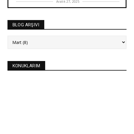
Aralık 27, 2025
BAYRAM TATLILARI
İRMİK HELVASI TARİFİ
BLOG ARŞIVI
Aralık 20, 2025
NEW
FASULYE SİLKMESİ TARİFİ
Kasım 04, 2025
KURABİYELER
KONUKLARIM
Alanya'nın düğünlerinin meşhur kurabiyesi- S
KURABİYE TARİF...
Ekim 17, 2025
ASTROLOJİ
21 EYLÜL 2025 GÜNEŞ TUTULMASI
Eylül 21, 2025