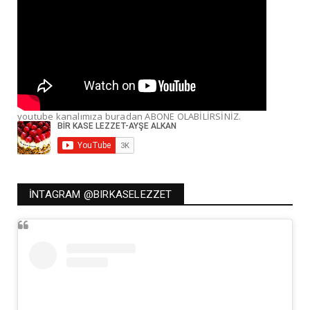
youtube kanalımıza buradan ABONE OLABİLİRSİNİZ.
İNTAGRAM @BIRKASELEZZET