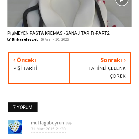
PİŞMEYEN PASTA KREMASI-GANAJ TARİFİ-PART2
Birkaselezzet
Aralık 30, 2025
Önceki
Sonraki
PİŞİ TARİFİ
TAHİNLİ ÇELENK
ÇÖREK
7 YORUM
mutfagabuyrun
31 Mart 2015 21:20