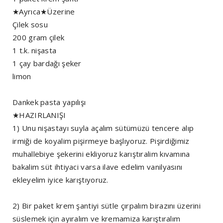
★Ayrıca★Üzerine
Çilek sosu
200 gram çilek
1 t.k. nişasta
1 çay bardağı şeker
limon
Dankek pasta yapılışı
★HAZIRLANIŞI
1) Unu nişastayı suyla açalım sütümüzü tencere alıp
irmiği de koyalim pişirmeye başlıyoruz. Pişirdiğimiz
muhallebiye şekerini ekliyoruz karıştıralim kıvamına
bakalim süt ihtiyaci varsa ilave edelim vanilyasını
ekleyelim iyice karıştıyoruz.
2) Bir paket krem şantiyi sütle çırpalım birazını üzerini
süslemek için ayıralım ve kremamiza karıştıralım