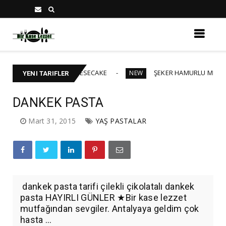
BAKLAVALI CHEESECAKE
ŞEKER HAMURLU MEZUNİYET PAS
NEW
YENI TARIFLER
DANKEK PASTA
Mart 31, 2015
YAŞ PASTALAR
dankek pasta tarifi çilekli çikolatalı dankek
pasta HAYIRLI GÜNLER ★Bir kase lezzet
mutfağından sevgiler. Antalyaya geldim çok
hasta ...