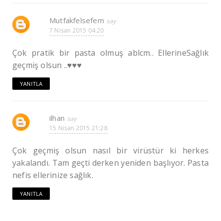
Mutfakfelsefem
7 Nisan 2015 04:20
Çok pratik bir pasta olmuş ablcm.. EllerineSağlık
geçmiş olsun ..♥♥♥
YANITLA
ilhan
15 Nisan 2015 21:28
Çok geçmiş olsun nasıl bir virüstür ki herkes
yakalandı. Tam geçti derken yeniden başlıyor. Pasta
nefis ellerinize sağlık.
YANITLA