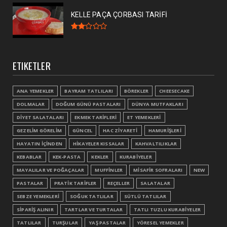
KELLE PAÇA ÇORBASI TARİFİ
ETIKETLER
ANA YEMEKLER
BAYRAM TATLILARI
BÖREKLER
CHEESECAKE
DOLMALAR
DOĞUM GÜNÜ PASTALARI
DÜNYA MUTFAKLARI
DİYET SALATALARI
EKMEK TARİFLERİ
ET YEMEKLERİ
GEZELİM GÖRELİM
GÜNCEL
HAC ZİYARETİ
HAMURİŞLERİ
HAYATIN İÇİNDEN
HİKAYELER KISSALAR
KAHVALTILIKLAR
KEBABLAR
KEK-PASTA
KEKLER
KURABİYELER
MAYALILAR VE POĞAÇALAR
MUFFİNLER
MİSAFİR SOFRALARI
NEW
PASTALAR
PRATİK TARİFLER
REÇELLER
SALATALAR
SEBZE YEMEKLERİ
SOĞUK TATLILAR
SÜTLÜ TATLILAR
SİPARİŞ ALINIR
TARTLAR VE TURTALAR
TATLI TUZLU KURABİYELER
TATLILAR
TURŞULAR
YAŞ PASTALAR
YÖRESEL YEMEKLER