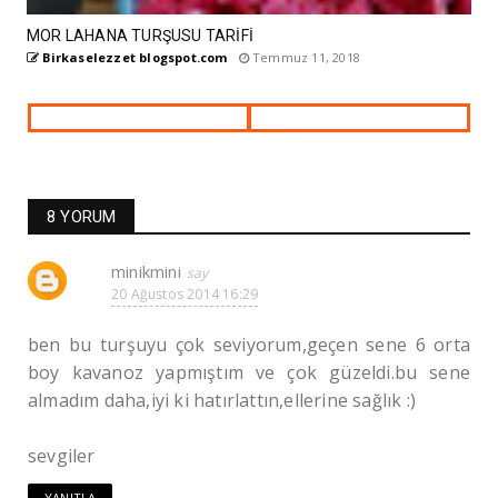
MOR LAHANA TURŞUSU TARİFİ
Birkaselezzet blogspot.com
Temmuz 11, 2018
8 YORUM
minikmini
20 Ağustos 2014 16:29
ben bu turşuyu çok seviyorum,geçen sene 6 orta
boy kavanoz yapmıştım ve çok güzeldi.bu sene
almadım daha,iyi ki hatırlattın,ellerine sağlık :)
sevgiler
YANITLA