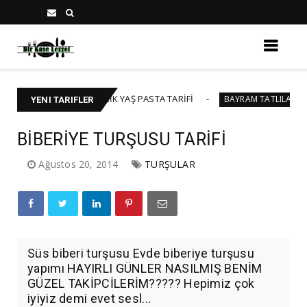
🍰 40-45 KİŞİLİK YAŞ PASTA TARİFİ
BAKLAVA
BAYRAM TATLILARI
YENI TARIFLER
BİBERİYE TURŞUSU TARİFİ
Ağustos 20, 2014
TURŞULAR
Süs biberi turşusu Evde biberiye turşusu
yapımı HAYIRLI GÜNLER NASILMIŞ BENİM
GÜZEL TAKİPCİLERİM????? Hepimiz çok
iyiyiz demi evet sesl...