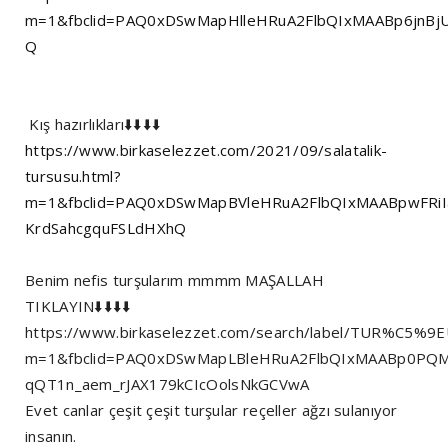
m=1&fbclid=PAQ0xDSwMapHlleHRuA2FlbQIxMAABp6jnBj
Q
Kış hazırlıkları⬇️⬇️⬇️⬇️
https://www.birkaselezzet.com/2021/09/salatalik-
tursusu.html?
m=1&fbclid=PAQ0xDSwMapBVleHRuA2FlbQIxMAABpwFRiI
KrdSahcgquFSLdHXhQ
Benim nefis turşularım mmmm MAŞALLAH
TIKLAYIN⬇️⬇️⬇️⬇️
https://www.birkaselezzet.com/search/label/TUR%C5%9
m=1&fbclid=PAQ0xDSwMapLBleHRuA2FlbQIxMAABp0PQ
qQT1n_aem_rJAX179kCIcOolsNkGCVwA
Evet canlar çeşit çeşit turşular reçeller ağzı sulanıyor
insanın.