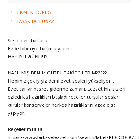
EKMEK BÖREĞİ
BAŞAK DOLUNAYI
Süs biberi turşusu
Evde biberiye turşusu yapımı
HAYIRLI GÜNLER
NASILMIŞ BENİM GÜZEL TAKİPCİLERİM?????
Hepimiz çok iyiyiz demi evet sesleri yükseliyor....
Evet canlar hasret giderme zamanı. Lezzetliniz sizleri
özledi kış hazırlıkları başladı reçeller turşular soslar
kurular konserveler herkes hazırlıklarını azda olsa
yapıyor.
Reçellerim⬇️⬇️⬇️⬇️
https://www.birkaselezzet.com/search/label/RE%C3%87E