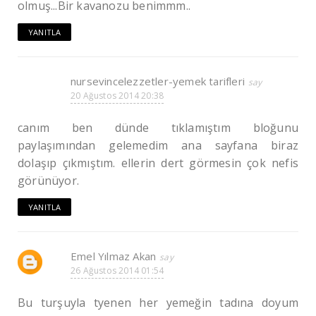
olmuş...Bir kavanozu benimmm..
YANITLA
nursevincelezzetler-yemek tarifleri
20 Ağustos 2014 20:38
canım ben dünde tıklamıştım bloğunu
paylaşımından gelemedim ana sayfana biraz
dolaşıp çıkmıştım. ellerin dert görmesin çok nefis
görünüyor.
YANITLA
Emel Yılmaz Akan
26 Ağustos 2014 01:54
Bu turşuyla tyenen her yemeğin tadına doyum