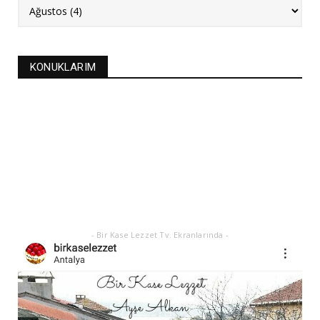
FASULYE SİLKMESİ TARİFİ
Kasım 04, 2025
KURABİYELER
KONUKLARIM
Alanya'nın düğünlerinin meşhur kurabiyesi- S
KURABİYE TARİF...
Ekim 17, 2025
ASTROLOJİ
21 EYLÜL 2025 GÜNEŞ TUTULMASI
Eylül 21, 2025
- Bir Kase Lezzet Tv. Ekranlarında -