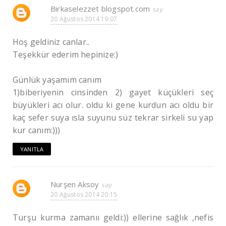
Birkaselezzet blogspot.com
20 Ağustos 2014 19:07
Hoş geldiniz canlar..
Teşekkür ederim hepinize:)
Günlük yaşamım canım
1)biberiyenin cinsinden 2) gayet küçükleri seç
büyükleri acı olur. oldu ki gene kurdun acı oldu bir
kaç sefer suya ısla suyunu süz tekrar sirkeli su yap
kur canım:)))
YANITLA
Nurşen Aksoy
20 Ağustos 2014 20:15
Turşu kurma zamanıı geldi:)) ellerine sağlık ,nefis