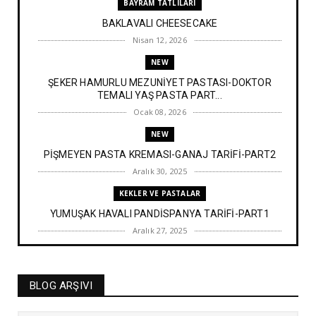
BAYRAM TATLILARI
BAKLAVALI CHEESECAKE
Nisan 12, 2026
NEW
ŞEKER HAMURLU MEZUNİYET PASTASI-DOKTOR
TEMALI YAŞ PASTA PART...
Ocak 08, 2026
NEW
PİŞMEYEN PASTA KREMASI-GANAJ TARİFİ-PART2
Aralık 30, 2025
KEKLER VE PASTALAR
YUMUŞAK HAVALI PANDİSPANYA TARİFİ-PART1
Aralık 27, 2025
BAYRAM TATLILARI
İRMİK HELVASI TARİFİ
BLOG ARŞIVI
Aralık 20, 2025
NEW