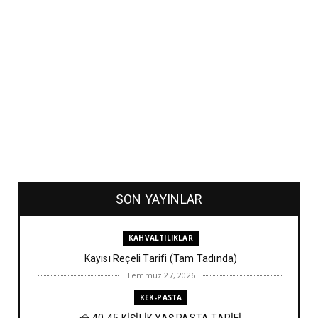
SON YAYINLAR
KAHVALTILIKLAR
Kayısı Reçeli Tarifi (Tam Tadında)
Temmuz 27, 2026
KEK-PASTA
🍰 40-45 KİŞİLİK YAŞ PASTA TARİFİ