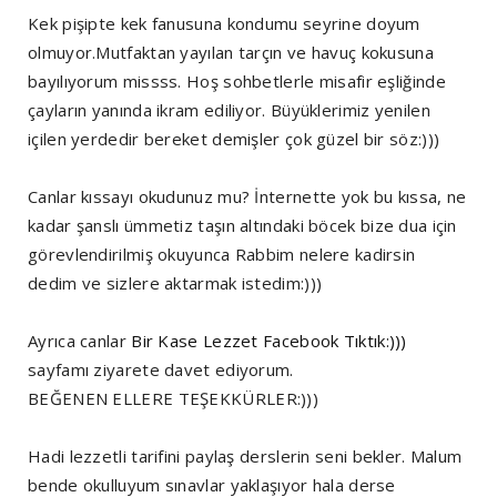
Kek pişipte kek fanusuna kondumu seyrine doyum
olmuyor.Mutfaktan yayılan tarçın ve havuç kokusuna
bayılıyorum missss. Hoş sohbetlerle misafir eşliğinde
çayların yanında ikram ediliyor. Büyüklerimiz yenilen
içilen yerdedir bereket demişler çok güzel bir söz:)))
Canlar kıssayı okudunuz mu? İnternette yok bu kıssa, ne
kadar şanslı ümmetiz taşın altındaki böcek bize dua için
görevlendirilmiş okuyunca Rabbim nelere kadirsin
dedim ve sizlere aktarmak istedim:)))
Ayrıca canlar
Bir Kase Lezzet Facebook Tıktık:)))
sayfamı ziyarete davet ediyorum.
BEĞENEN ELLERE TEŞEKKÜRLER:)))
Hadi lezzetli tarifini paylaş derslerin seni bekler. Malum
bende okulluyum sınavlar yaklaşıyor hala derse