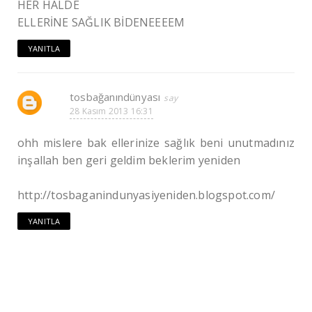
HER HALDE
ELLERİNE SAĞLIK BİDENEEEEM
YANITLA
tosbağanındünyası
28 Kasım 2013 16:31
ohh mislere bak ellerinize sağlık beni unutmadınız
inşallah ben geri geldim beklerim yeniden
http://tosbaganindunyasiyeniden.blogspot.com/
YANITLA