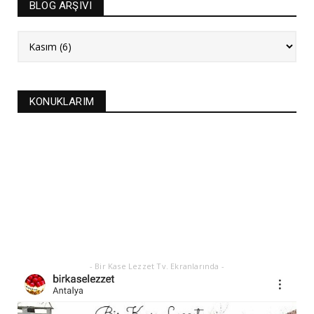
BLOG ARŞIVI
Aralık 20, 2025
NEW
FASULYE SİLKMESİ TARİFİ
Kasım 04, 2025
KURABİYELER
KONUKLARIM
Alanya'nın düğünlerinin meşhur kurabiyesi- S
KURABİYE TARİF...
Ekim 17, 2025
ASTROLOJİ
21 EYLÜL 2025 GÜNEŞ TUTULMASI
Eylül 21, 2025
- Bir Kase Lezzet Tv. Ekranlarında -