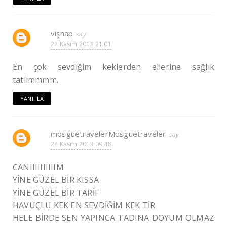
vişnap
22 Kasım 2013 21:01
En çok sevdiğim keklerden ellerine sağlık
tatlımmmm.
YANITLA
mosguetravelerMosguetraveler
24 Kasım 2013 09:48
CANIIIIIIIIIIM
YİNE GÜZEL BİR KISSA
YİNE GÜZEL BİR TARİF
HAVUÇLU KEK EN SEVDİĞİM KEK TİR
HELE BİRDE SEN YAPINCA TADINA DOYUM OLMAZ