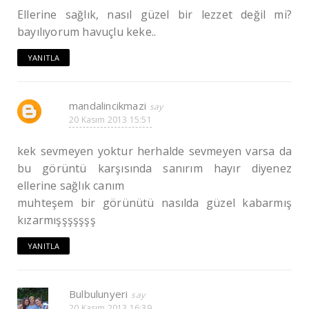
Ellerine sağlık, nasıl güzel bir lezzet değil mi?
bayılıyorum havuçlu keke..
YANITLA
mandalincikmazi
20 Kasım 2013 15:51
kek sevmeyen yoktur herhalde sevmeyen varsa da
bu görüntü karşısında sanırım hayır diyenez
ellerine sağlık canım
muhteşem bir görünütü nasılda güzel kabarmış
kızarmışşşşşşş
YANITLA
Bulbulunyeri
20 Kasım 2013 16:39