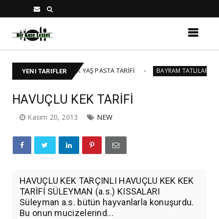
 40-45 KİŞİLİK YAŞ PASTA TARİFİ
BAKLAVALI 
BAYRAM TATLILARI
YENI TARIFLER
HAVUÇLU KEK TARİFİ
Kasım 20, 2013
NEW
HAVUÇLU KEK TARÇINLI HAVUÇLU KEK KEK
TARİFİ SÜLEYMAN (a.s.) KISSALARI
Süleyman a.s. bütün hayvanlarla konuşurdu.
Bu onun mucizelerind...