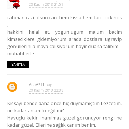
20 Kasım 2013 21:51
rahman razi olsun can .hem kissa hem tarif cok hos
.
hakkini helal et. yogunlugum malum bacim
kimseciklere gidemiyorum arada dostlara ugrayip
gönüllerini almaya calisiyorum hayir duana talibim
muhabbetle
YANITLA
AslıASLI
20 Kasım 2013 22:38
Kıssayı bende daha önce hiç duymamıştım Lezzetim,
ne kadar anlamlı değil mi?
Havuçlu kekin inanılmaz güzel görünüyor rengi ne
kadar güzel. Ellerine sağlık canım benim.