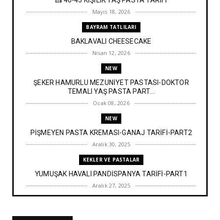
Mayıs 18, 2026
BAYRAM TATLILARI
BAKLAVALI CHEESECAKE
Nisan 12, 2026
NEW
ŞEKER HAMURLU MEZUNİYET PASTASI-DOKTOR
TEMALI YAŞ PASTA PART...
Ocak 08, 2026
NEW
PİŞMEYEN PASTA KREMASI-GANAJ TARİFİ-PART2
Aralık 30, 2025
KEKLER VE PASTALAR
YUMUŞAK HAVALI PANDİSPANYA TARİFİ-PART1
Aralık 27, 2025
BAYRAM TATLILARI
İRMİK HELVASI TARİFİ