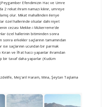
a (Peygamber Efendimizin Hac ve Umre
rada 2 rekat ihram namazı kılınır, umreye
şlamış olur. Mikat mahallinden ileriye
 özel hallerinde olsalar dahi niyet
enin cezası Mekke-i Mükerreme'de
lar özel hallerinin bitiminden sonra
tan sonra erkekler saçlarının tamamından
r ise saçlarının ucundan bir parmak
 Kıran ve İfrat haccı yapanlar ihramdan
yıp bir tavaf daha yaparlar (Kudüm
üzdelife, Meş’aril Haram, Mina, Şeytan Taşlama