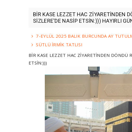
BİR KASE LEZZET HAC ZİYARETİNDEN
SİZLERE'DE NASİP ETSİN:))) HAYIRLI G
7-EYLÜL 2025 BALIK BURCUNDA AY TUTUL
SÜTLÜ İRMİK TATLISI
BİR KASE LEZZET HAC ZİYARETİNDEN DÖNDÜ 
ETSİN:)))