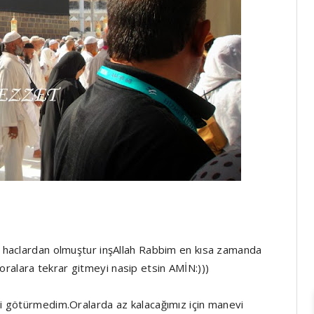
an haclardan olmuştur inşAllah Rabbim en kısa zamanda
ralara tekrar gitmeyi nasip etsin AMİN:)))
imi götürmedim.Oralarda az kalacağımız için manevi