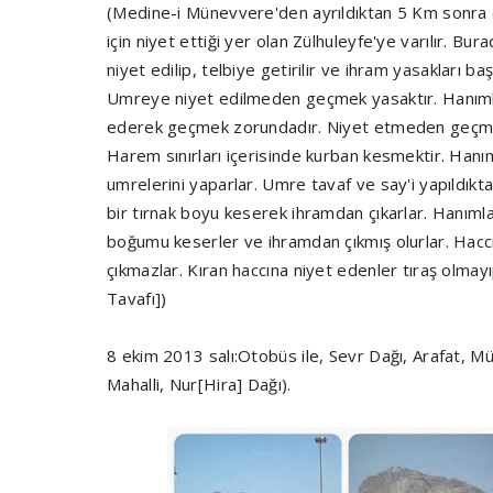
(Medine-i Münevvere'den ayrıldıktan 5 Km sonr
için niyet ettiği yer olan Zülhuleyfe'ye varılır. Bu
niyet edilip, telbiye getirilir ve ihram yasakları ba
Umreye niyet edilmeden geçmek yasaktır. Hanımlar
ederek geçmek zorundadır. Niyet etmeden geçm
Harem sınırları içerisinde kurban kesmektir. Hanım
umrelerini yaparlar. Umre tavaf ve say'i yapıldık
bir tırnak boyu keserek ihramdan çıkarlar. Hanımla
boğumu keserler ve ihramdan çıkmış olurlar. Haccı
çıkmazlar. Kıran haccına niyet edenler tıraş olma
Tavafı])
8 ekim 2013 salı:Otobüs ile, Sevr Dağı, Arafat, M
Mahalli, Nur[Hira] Dağı).