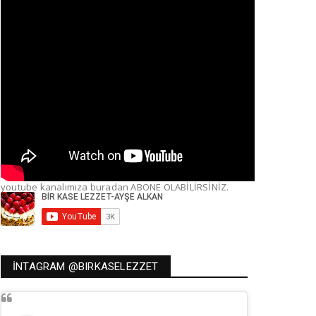
youtube kanalımıza buradan ABONE OLABİLİRSİNİZ.
İNTAGRAM @BIRKASELEZZET