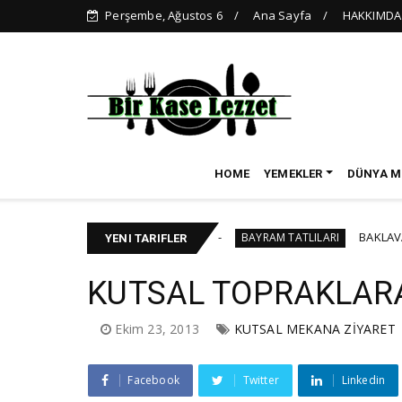
Perşembe, Ağustos 6
Ana Sayfa
HAKKIMDA
HOME
YEMEKLER
DÜNYA M
KİŞİLİK YAŞ PASTA TARİFİ
BAKLAVALI CHEESE
BAYRAM TATLILARI
YENI TARIFLER
KUTSAL TOPRAKLARA
Ekim 23, 2013
KUTSAL MEKANA ZİYARET
Facebook
Twitter
Linkedin