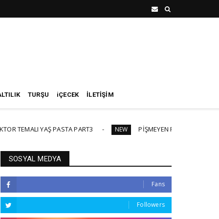
LTILIK
TURŞU
iÇECEK
İLETİŞİM
 YAŞ PASTA PART3
PİŞMEYEN PASTA KREMASI-GANAJ TARİF
NEW
SOSYAL MEDYA
Fans
Followers