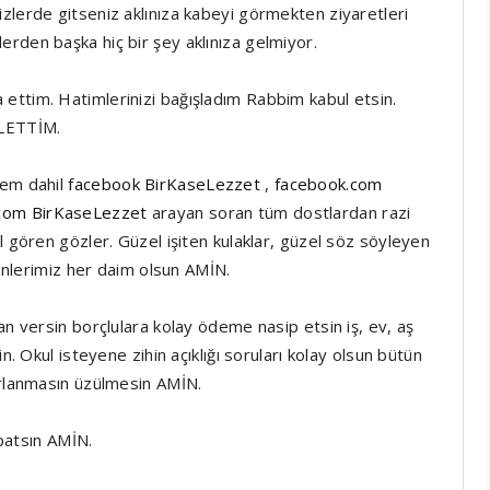
zlerde gitseniz aklınıza kabeyi görmekten ziyaretleri
rden başka hiç bir şey aklınıza gelmiyor.
ettim. Hatimlerinizi bağışladım Rabbim kabul etsin.
İLETTİM.
lem dahil
facebook BirKaseLezzet
,
facebook.com
.com BirKaseLezzet
arayan soran tüm dostlardan razi
l gören gözler. Güzel işiten kulaklar, güzel söz söyleyen
günlerimiz her daim olsun AMİN.
an versin borçlulara kolay ödeme nasip etsin iş, ev, aş
n. Okul isteyene zihin açıklığı soruları kolay olsun bütün
orlanmasın üzülmesin AMİN.
apatsın AMİN.