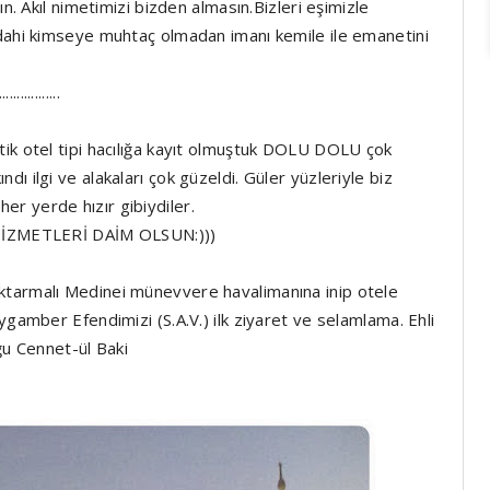
ın. Akıl nimetimizi bizden almasın.Bizleri eşimizle
 dahi kimseye muhtaç olmadan imanı kemile ile emanetini
.................
ttik otel tipi hacılığa kayıt olmuştuk DOLU DOLU çok
ı ilgi ve alakaları çok güzeldi. Güler yüzleriyle biz
 her yerde hızır gibiydiler.
ZMETLERİ DAİM OLSUN:)))
ktarmalı Medinei münevvere havalimanına inip otele
ygamber Efendimizi (S.A.V.) ilk ziyaret ve selamlama. Ehli
ğu Cennet-ül Baki