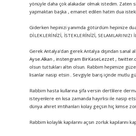
yönüyle daha çok alakadar olmak istedim. Zaten si
yapmaktan başka , emanet edilen hatim dua istekle
Giderken hepinizi yanımda götürdüm hepinize dua 
DİLEKLERİNİZİ, İSTEKLERİNİZİ, SELAMLARINIZI 
Gerek Antalya'dan gerek Antalya dışından sanal a
Ayse.Alkan
,
instengram BirKaseLezzet
,
twitter
olsun tuttukları altın olsun. Rabbim hepimize güze
lisanlar nasip etsin . Sevgiyle barış içinde mutlu 
Rabbim hasta kullarına şifa versin dertlilere derm
isteyenlere en kısa zamanda hayırlısı ile nasip etsi
dünya ahiret imtihanları kolay geçsin hiç kimse z
Rabbim kolaylık kapılarını açsın zorluk kapılarını k