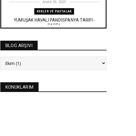
Aralık 30, 2025
KEKLER VE PASTALAR
YUMUŞAK HAVALI PANDİSPANYA TARİFİ-
PART1
Aralık 27, 2025
BAYRAM TATLILARI
BLOG ARŞIVI
İRMİK HELVASI TARİFİ
Aralık 20, 2025
NEW
FASULYE SİLKMESİ TARİFİ
Kasım 04, 2025
KONUKLARIM
KURABİYELER
Alanya'nın düğünlerinin meşhur kurabiyesi- S
KURABİYE TARİF...
Ekim 17, 2025
ASTROLOJİ
21 EYLÜL 2025 GÜNEŞ TUTULMASI