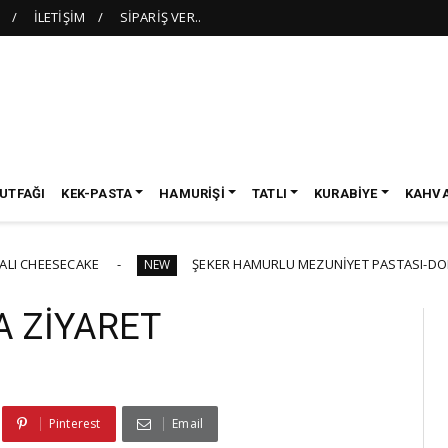
İLETİŞİM
SİPARİŞ VER..
UTFAĞI
KEK-PASTA
HAMURİŞİ
TATLI
KURABİYE
KAHVA
CAKE
ŞEKER HAMURLU MEZUNİYET PASTASI-DOKTOR TEMALI
NEW
 ZİYARET
Pinterest
Email