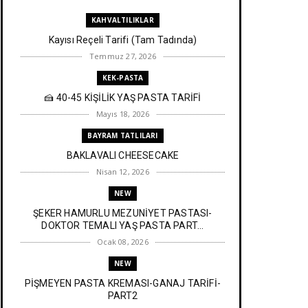
KAHVALTILIKLAR
Kayısı Reçeli Tarifi (Tam Tadında)
Temmuz 27, 2026
KEK-PASTA
🍰 40-45 KİŞİLİK YAŞ PASTA TARİFİ
Mayıs 18, 2026
BAYRAM TATLILARI
BAKLAVALI CHEESECAKE
Nisan 12, 2026
NEW
ŞEKER HAMURLU MEZUNİYET PASTASI-
DOKTOR TEMALI YAŞ PASTA PART...
Ocak 08, 2026
NEW
PİŞMEYEN PASTA KREMASI-GANAJ TARİFİ-
PART2