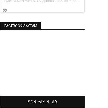
Ayşe ALKAN /ANTALYA (@birkaselezzet)'in paylaştığı bir gönderi
(
FACEBOOK SAYFAM
SON YAYINLAR