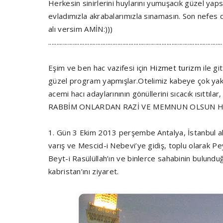
Herkesin sinirlerini huylarını yumuşacık güzel yaps
evladımızla akrabalarımızla sınamasın. Son nefes
alı versim AMİN:)))
..........................................................................................................
Eşim ve ben hac vazifesi için
Hizmet turizm
ile gi
güzel program yapmışlar.Otelimiz kabeye çok yakınd
acemi hacı adaylarınının gönüllerini sıcacık ısıttılar,
RABBİM ONLARDAN RAZİ VE MEMNUN OLSUN Hİ
1. Gün 3 Ekim 2013 perşembe Antalya, İstanbul a
varış ve Mescid-i Nebevi’ye gidiş, toplu olarak Pe
Beyt-i Rasülüllah’ın ve binlerce sahabinin bulundu
kabristan’ını ziyaret.