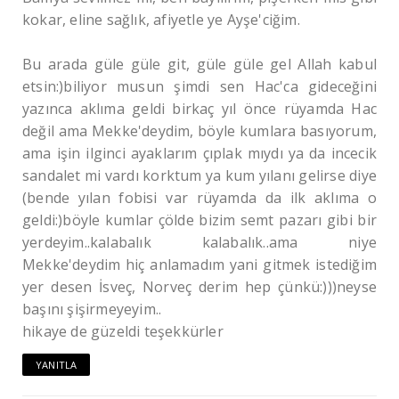
kokar, eline sağlık, afiyetle ye Ayşe'ciğim.
Bu arada güle güle git, güle güle gel Allah kabul
etsin:)biliyor musun şimdi sen Hac'ca gideceğini
yazınca aklıma geldi birkaç yıl önce rüyamda Hac
değil ama Mekke'deydim, böyle kumlara basıyorum,
ama işin ilginci ayaklarım çıplak mıydı ya da incecik
sandalet mi vardı korktum ya kum yılanı gelirse diye
(bende yılan fobisi var rüyamda da ilk aklıma o
geldi:)böyle kumlar çölde bizim semt pazarı gibi bir
yerdeyim..kalabalık kalabalık..ama niye
Mekke'deydim hiç anlamadım yani gitmek istediğim
yer desen İsveç, Norveç derim hep çünkü:)))neyse
başını şişirmeyeyim..
hikaye de güzeldi teşekkürler
YANITLA