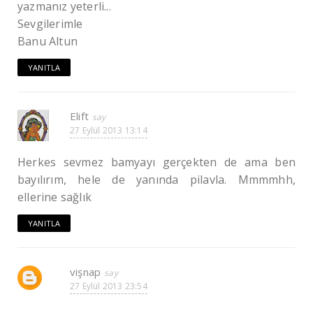
yazmanız yeterli...
Sevgilerimle
Banu Altun
YANITLA
Elift
27 Eylül 2013 13:14
Herkes sevmez bamyayı gerçekten de ama ben
bayılırım, hele de yanında pilavla. Mmmmhh,
ellerine sağlık
YANITLA
vişnap
27 Eylül 2013 23:54