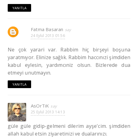
YANITLA
Fatma Basaran
24 Eylül 2013 01:56
Ne çok yarari var. Rabbim hiç birşeyi boşuna
yaratmıyor. Elinize sağlık. Rabbim haccınızi şimdiden
kabul eylesin, yardımcıniz olsun. Bizlerede dua
etmeyi unutmayın.
YANITLA
AsOrTiK
25 Eylül 2013 14:13
güle güle gidip-gelmeni dilerim ayşe'cim. şimdiden
allah kabul etsin ziyaretinizi ve dualarınızı.