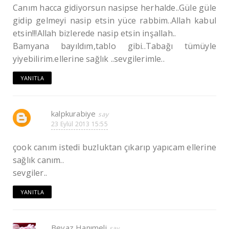
Canım hacca gidiyorsun nasipse herhalde..Güle güle
gidip gelmeyi nasip etsin yüce rabbim..Allah kabul
etsin!!!Allah bizlerede nasip etsin inşallah..
Bamyana bayıldım,tablo gibi..Tabağı tümüyle
yiyebilirim.ellerine sağlık ..sevgilerimle..
YANITLA
kalpkurabiye
23 Eylül 2013 15:55
çook canım istedi buzluktan çıkarıp yapıcam ellerine
sağlık canım..
sevgiler..
YANITLA
Beyaz Hanımeli