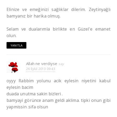
Elinize ve emeğinizi sağlıklar dilerim. Zeytinyağlı
bamyanız bir harika olmuş.
Selam ve dualarımla birlikte en Güzel'e emanet
olun.
YANITLA
Allah ne verdiyse
26 Eylül 2013 09:43
oyyy Rabbim yolunu acik eylesin niyetini kabul
eylesin bacim
duada unutma sakin bizleri .
bamyayi görünce anam geldi aklima. tipki onun gibi
yapmissin .sifa olsun