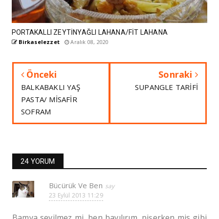
PORTAKALLI ZEYTİNYAĞLI LAHANA/FİT LAHANA
Birkaselezzet
Aralık 08, 2020
Önceki
Sonraki
BALKABAKLI YAŞ
SUPANGLE TARİFİ
PASTA/ MİSAFİR
SOFRAM
24 YORUM
Bücürük Ve Ben
23 Eylül 2013 11:29
Bamya sevilmez mi, ben bayılırım, pişerken mis gibi