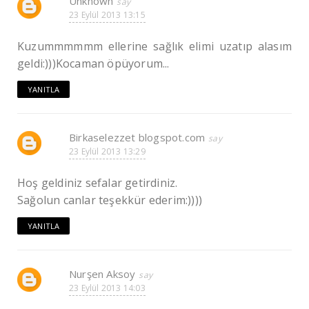
Unknown
23 Eylül 2013 13:15
Kuzummmmmm ellerine sağlık elimi uzatıp alasım
geldi:)))Kocaman öpüyorum...
YANITLA
Birkaselezzet blogspot.com
23 Eylül 2013 13:29
Hoş geldiniz sefalar getirdiniz.
Sağolun canlar teşekkür ederim:))))
YANITLA
Nurşen Aksoy
23 Eylül 2013 14:03