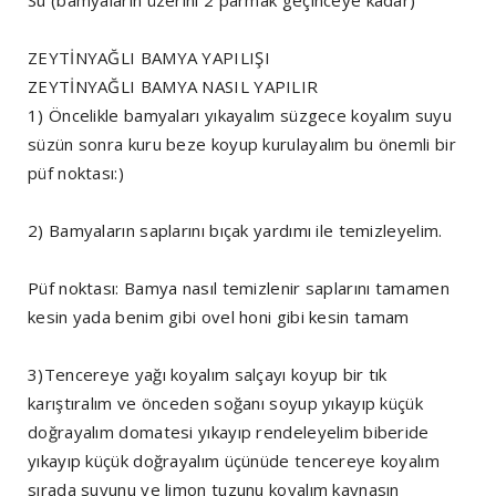
Su (bamyaların üzerini 2 parmak geçinceye kadar)
ZEYTİNYAĞLI BAMYA YAPILIŞI
ZEYTİNYAĞLI BAMYA NASIL YAPILIR
1) Öncelikle bamyaları yıkayalım süzgece koyalım suyu
süzün sonra kuru beze koyup kurulayalım bu önemli bir
püf noktası:)
2) Bamyaların saplarını bıçak yardımı ile temizleyelim.
Püf noktası: Bamya nasıl temizlenir saplarını tamamen
kesin yada benim gibi ovel honi gibi kesin tamam
3)Tencereye yağı koyalım salçayı koyup bir tık
karıştıralım ve önceden soğanı soyup yıkayıp küçük
doğrayalım domatesi yıkayıp rendeleyelim biberide
yıkayıp küçük doğrayalım üçünüde tencereye koyalım
sırada suyunu ve limon tuzunu koyalım kaynasın