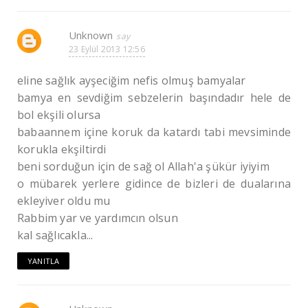
Unknown
23 Eylül 2013 12:56
eline sağlık ayşeciğim nefis olmuş bamyalar
bamya en sevdiğim sebzelerin başındadır hele de
bol ekşili olursa
babaannem içine koruk da katardı tabi mevsiminde
korukla ekşiltirdi
beni sorduğun için de sağ ol Allah'a şükür iyiyim
o mübarek yerlere gidince de bizleri de dualarına
ekleyiver oldu mu
Rabbim yar ve yardımcın olsun
kal sağlıcakla...
YANITLA