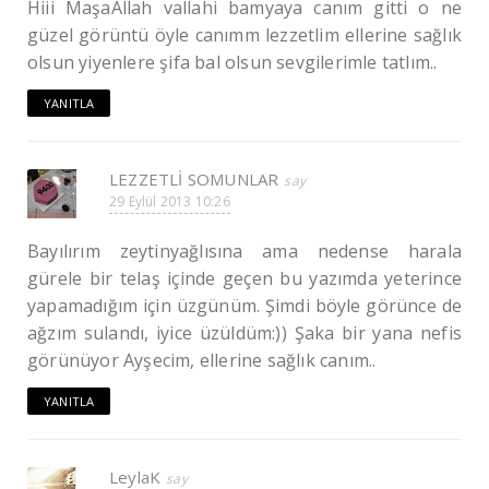
Hiii MaşaAllah vallahi bamyaya canım gitti o ne
güzel görüntü öyle canımm lezzetlim ellerine sağlık
olsun yiyenlere şifa bal olsun sevgilerimle tatlım..
YANITLA
LEZZETLİ SOMUNLAR
29 Eylül 2013 10:26
Bayılırım zeytinyağlısına ama nedense harala
gürele bir telaş içinde geçen bu yazımda yeterince
yapamadığım için üzgünüm. Şimdi böyle görünce de
ağzım sulandı, iyice üzüldüm:)) Şaka bir yana nefis
görünüyor Ayşecim, ellerine sağlık canım..
YANITLA
LeylaK