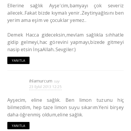
Ellerine sağlık Ayşe'cim,bamyayı çok severiz
ailecek..Fakat bizde kıymalı yenir..Zeytinyağlısını ben
yerim ama eşim ve çocuklar yemez..
Demek Hacca gideceksin,mevlam sağlıkla sıhhatle
gidip gelmeyi,hac görevini yapmayı,bizede gitmeyi
nasip etsin İnşaAllah..Sevgiler:)
YANITLA
ihlamurcum
23 Eylül 2013 12:25
Ayşecim, eline sağlık. Ben limon tuzunu hiç
bilmezdim, hep taze limon suyu sıkarım.Yeni birşey
daha öğrenmiş oldum,eline sağlık.
YANITLA