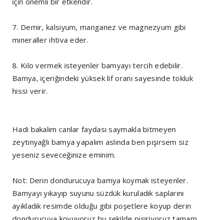
için önemli bir etkendir.
7. Demir, kalsiyum, manganez ve magnezyum gibi
mineraller ihtiva eder.
8. Kilo vermek isteyenler bamyayı tercih edebilir.
Bamya, içeriğindeki yüksek lif oranı sayesinde tokluk
hissi verir.
Hadi bakalım canlar faydası saymakla bitmeyen
zeytinyağlı bamya yapalım aslında ben pişirsem siz
yeseniz seveceğinize eminim.
Not: Derin dondurucuya bamya koymak isteyenler.
Bamyayı yıkayıp suyunu süzdük kuruladık saplarını
ayıkladık resimde olduğu gibi poşetlere koyup derin
dondurucuya koyuyoruz bu şekilde pişiriyoruz tamam