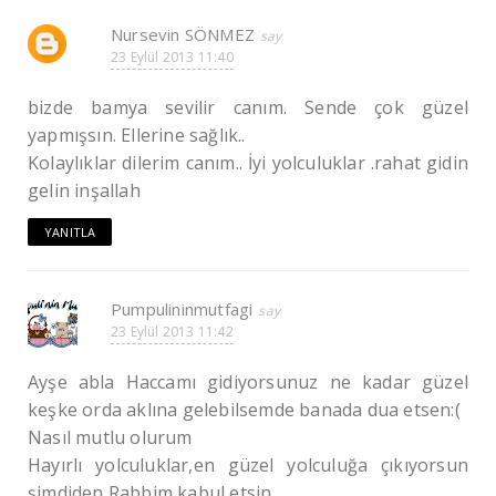
Nursevin SÖNMEZ
23 Eylül 2013 11:40
bizde bamya sevilir canım. Sende çok güzel
yapmışsın. Ellerine sağlık..
Kolaylıklar dilerim canım.. İyi yolculuklar .rahat gidin
gelin inşallah
YANITLA
Pumpulininmutfagi
23 Eylül 2013 11:42
Ayşe abla Haccamı gidiyorsunuz ne kadar güzel
keşke orda aklına gelebilsemde banada dua etsen:(
Nasıl mutlu olurum
Hayırlı yolculuklar,en güzel yolculuğa çıkıyorsun
şimdiden Rabbim kabul etsin