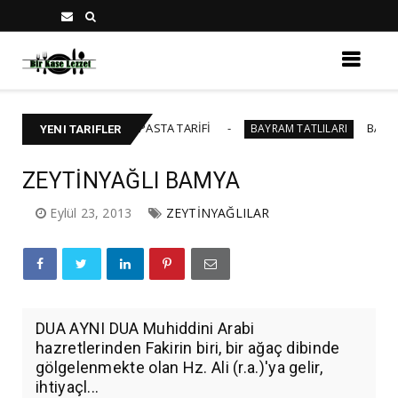
45 KİŞİLİK YAŞ PASTA TARİFİ
BAKLAVALI CHEE
BAYRAM TATLILARI
YENI TARIFLER
ZEYTİNYAĞLI BAMYA
Eylül 23, 2013
ZEYTİNYAĞLILAR
DUA AYNI DUA Muhiddini Arabi
hazretlerinden Fakirin biri, bir ağaç dibinde
gölgelenmekte olan Hz. Ali (r.a.)'ya gelir,
ihtiyaçl...