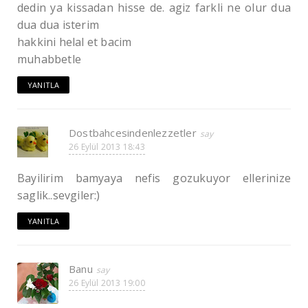
dedin ya kissadan hisse de. agiz farkli ne olur dua
dua dua isterim
hakkini helal et bacim
muhabbetle
YANITLA
Dostbahcesindenlezzetler
26 Eylül 2013 18:43
Bayilirim bamyaya nefis gozukuyor ellerinize
saglik..sevgiler:)
YANITLA
Banu
26 Eylül 2013 19:00