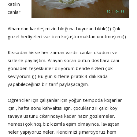
katılın
canlar
Alhamdan kardeşimizin bloğuna buyurun tıktık:)))
Çok
güzel hediyeleri var ben koşuşturmaktan unutmuşum:))
Kıssadan hisse her zaman vardır canlar okudum ve
sizlerle paylaştım. Arayan soran bütün dostlara canı
gönülden teşekkürler diliyorum bende sizleri çok
seviyorum:))) Bu gün sizlerle pratik 3 dakikada
yapabileceğiniz bir tarif paylaşacağım.
Öğrenciler için çalışanlar için yoğun tempoda
koşanlar
için , hafta sonu kahvaltısı için, çocuklar zili çaldı koy
tavaya üstünü çıkarıncaya kadar hazır gözlemeler.
Yemesi çok hoş,biz kızımla eşim olmayınca, lavaştan
neler yapıyoruz neler. Kendimizi şımartıyoruz hem