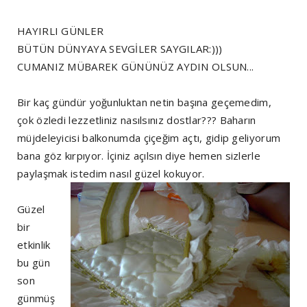
HAYIRLI GÜNLER
BÜTÜN DÜNYAYA SEVGİLER SAYGILAR:)))
CUMANIZ MÜBAREK GÜNÜNÜZ AYDIN OLSUN...
Bir kaç gündür yoğunluktan netin başına geçemedim,
çok özledi lezzetliniz nasılsınız dostlar??? Baharın
müjdeleyicisi balkonumda çiçeğim açtı, gidip geliyorum
bana göz kırpıyor. İçiniz açılsın diye hemen sizlerle
paylaşmak istedim nasıl güzel kokuyor.
Güzel
bir
etkinlik
bu gün
son
günmüş