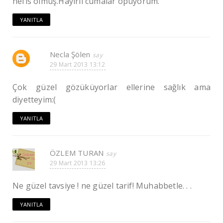
nefis olmuş.Hayırlı cumalar öpüyorum.
YANITLA
Necla Şölen
29 Mart 2013 13:12
Çok güzel gözüküyorlar ellerine sağlık ama
diyetteyim:(
YANITLA
ÖZLEM TURAN
29 Mart 2013 13:26
Ne güzel tavsiye ! ne güzel tarif! Muhabbetle. . .
YANITLA