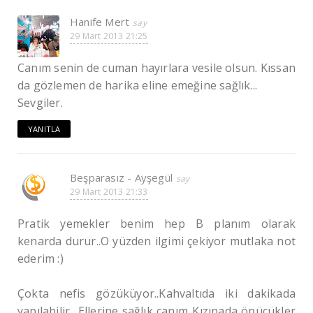
Hanife Mert
29 Mart 2013 21:25
Canım senin de cuman hayırlara vesile olsun. Kıssan
da gözlemen de harika eline emeğine sağlık...
Sevgiler.
YANITLA
Beşparasız - Ayşegül
29 Mart 2013 21:33
Pratik yemekler benim hep B planım olarak
kenarda durur..O yüzden ilgimi çekiyor mutlaka not
ederim :)
Çokta nefis gözüküyor..Kahvaltıda iki dakikada
yapılabilir ..Ellerine sağlık canım..Kızınada öpücükler