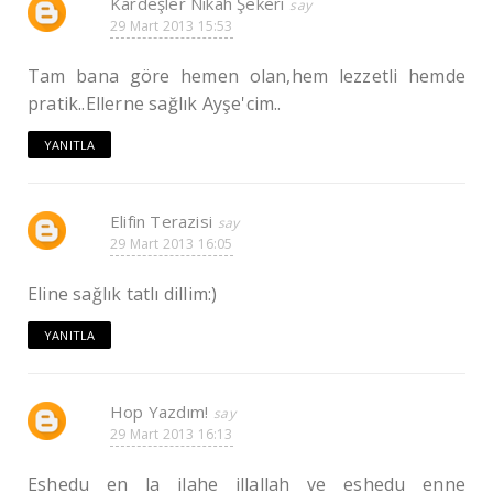
Kardeşler Nikah Şekeri
29 Mart 2013 15:53
Tam bana göre hemen olan,hem lezzetli hemde
pratik..Ellerne sağlık Ayşe'cim..
YANITLA
Elifin Terazisi
29 Mart 2013 16:05
Eline sağlık tatlı dillim:)
YANITLA
Hop Yazdım!
29 Mart 2013 16:13
Eshedu en la ilahe illallah ve eshedu enne