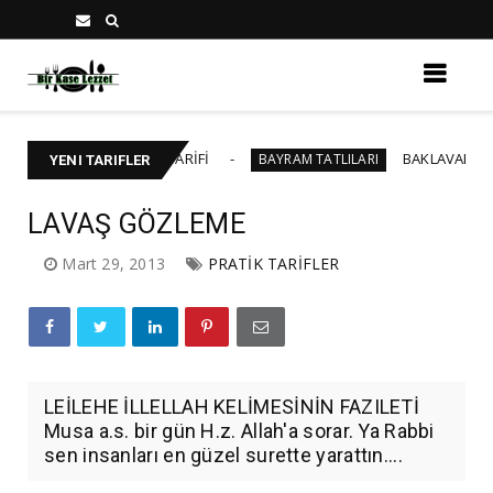
İK YAŞ PASTA TARİFİ
BAKLAVALI CHEESECAKE
BAYRAM TATLILARI
YENI TARIFLER
LAVAŞ GÖZLEME
Mart 29, 2013
PRATİK TARİFLER
LEİLEHE İLLELLAH KELİMESİNİN FAZILETİ
Musa a.s. bir gün H.z. Allah'a sorar. Ya Rabbi
sen insanları en güzel surette yarattın....