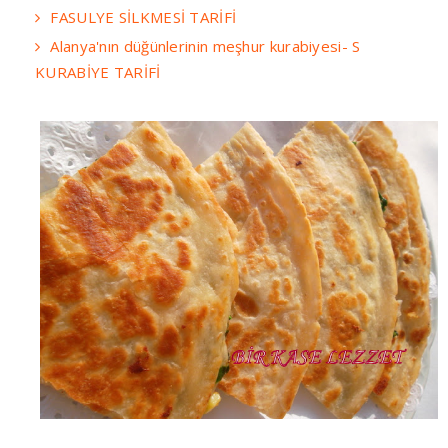
FASULYE SİLKMESİ TARİFİ
Alanya'nın düğünlerinin meşhur kurabiyesi- S
KURABİYE TARİFİ