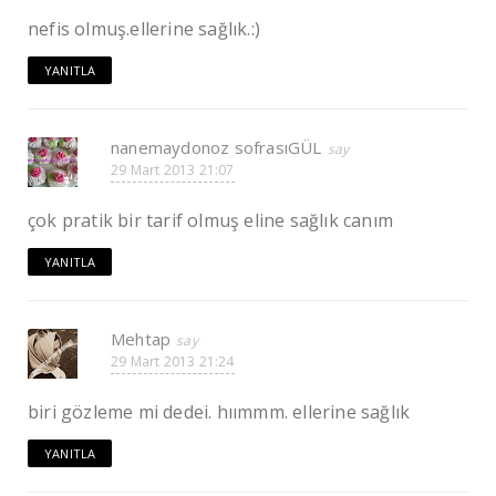
nefis olmuş.ellerine sağlık.:)
YANITLA
nanemaydonoz sofrasıGÜL
29 Mart 2013 21:07
çok pratik bir tarif olmuş eline sağlık canım
YANITLA
Mehtap
29 Mart 2013 21:24
biri gözleme mi dedei. hıımmm. ellerine sağlık
YANITLA