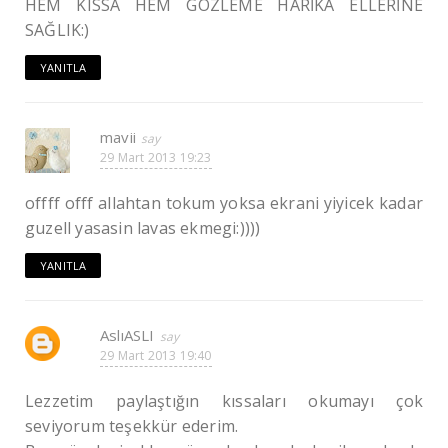
HEM KISSA HEM GÖZLEME HARİKA ELLERİNE
SAĞLIK:)
YANITLA
mavii
29 Mart 2013 19:23
offff offf allahtan tokum yoksa ekrani yiyicek kadar
guzell yasasin lavas ekmegi:))))
YANITLA
AslıASLI
29 Mart 2013 19:40
Lezzetim paylaştığın kıssaları okumayı çok
seviyorum teşekkür ederim.