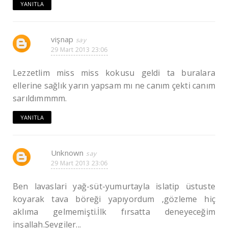
YANITLA
vişnap
29 Mart 2013 23:06
Lezzetlim miss miss kokusu geldi ta buralara
ellerine sağlık yarın yapsam mı ne canım çekti canım
sarıldımmmm.
YANITLA
Unknown
29 Mart 2013 23:06
Ben lavaslari yağ-süt-yumurtayla islatip üstuste
koyarak tava böreği yapıyordum ,gözleme hiç
aklıma gelmemişti.İlk fırsatta deneyeceğim
inşallah.Sevgiler...