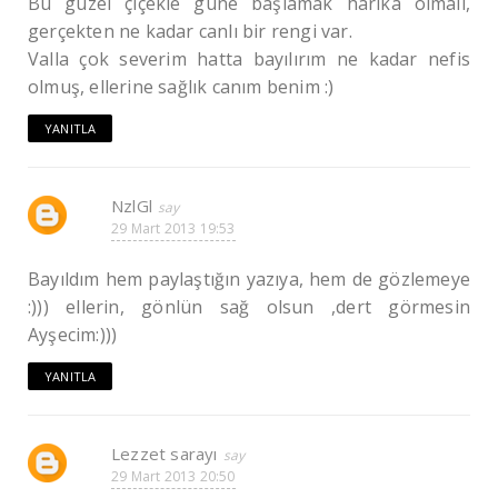
Bu güzel çiçekle güne başlamak harika olmalı,
gerçekten ne kadar canlı bir rengi var.
Valla çok severim hatta bayılırım ne kadar nefis
olmuş, ellerine sağlık canım benim :)
YANITLA
NzlGl
29 Mart 2013 19:53
Bayıldım hem paylaştığın yazıya, hem de gözlemeye
:))) ellerin, gönlün sağ olsun ,dert görmesin
Ayşecim:)))
YANITLA
Lezzet sarayı
29 Mart 2013 20:50