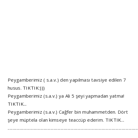
Peygamberimiz ( s.a.v.) den yapılması tavsiye edilen 7
husus.
TIKTIK:)))
Peygamberimiz (s.a.v.) ya Ali 5 şeyi yapmadan yatma!
TIKTIK...
Peygamberimiz (s.a.v.) Cağfer bin muhammetden. Dört
şeye müptela olan kimseye teaccüp ederim.
TIKTIK...
................................................................................................................................