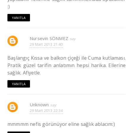
:)
YANITLA
Nursevin SÖNMEZ
29 Mart 2013 21:40
Başlangıç Kıssa ve balkon çiçeği ile Cuma kutlaması.
Pratik güzel tarifin anlatımın hepsi harika. Ellerine
sağlık. Afiyetle.
YANITLA
Unknown
29 Mart 2013 22:34
mmmmm nefis görünüyor eline sağlık ablacım:)