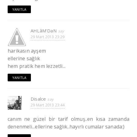
YANITLA
AHLâM'DaN
29 Mart 2013 23:29
harikasın ayşem
ellerine sağlık
hem pratik hem lezzetli...
YANITLA
Disalce
29 Mart 2013 23:44
canım ne güzel bir tarif olmuş..en kısa zamanda
denenmeli...ellerine sağlık..hayırlı cumalar sanada:)