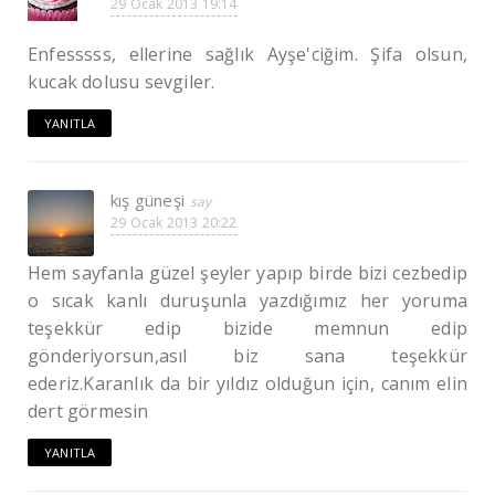
29 Ocak 2013 19:14
Enfesssss, ellerine sağlık Ayşe'ciğim. Şifa olsun,
kucak dolusu sevgiler.
YANITLA
kış güneşi
29 Ocak 2013 20:22
Hem sayfanla güzel şeyler yapıp birde bizi cezbedip
o sıcak kanlı duruşunla yazdığımız her yoruma
teşekkür edip bizide memnun edip
gönderiyorsun,asıl biz sana teşekkür
ederiz.Karanlık da bir yıldız olduğun için, canım elin
dert görmesin
YANITLA