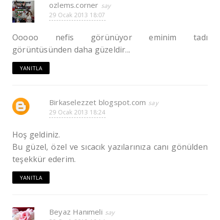
ozlems.corner
29 Ocak 2013 18:07
Ooooo nefis görünüyor eminim tadı
görüntüsünden daha güzeldir...
YANITLA
Birkaselezzet blogspot.com
29 Ocak 2013 18:24
Hoş geldiniz.
Bu güzel, özel ve sıcacık yazılarınıza canı gönülden
teşekkür ederim.
YANITLA
Beyaz Hanımeli