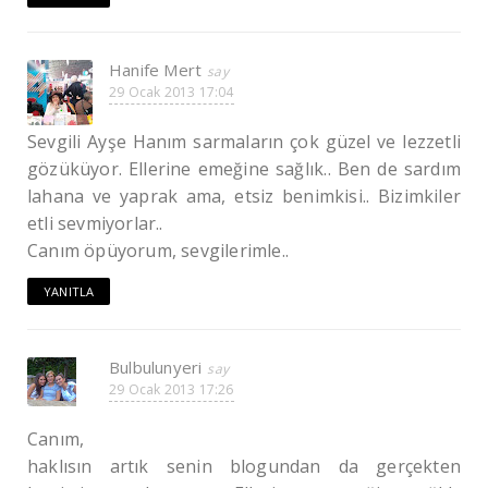
Hanife Mert
29 Ocak 2013 17:04
Sevgili Ayşe Hanım sarmaların çok güzel ve lezzetli
gözüküyor. Ellerine emeğine sağlık.. Ben de sardım
lahana ve yaprak ama, etsiz benimkisi.. Bizimkiler
etli sevmiyorlar..
Canım öpüyorum, sevgilerimle..
YANITLA
Bulbulunyeri
29 Ocak 2013 17:26
Canım,
haklısın artık senin blogundan da gerçekten