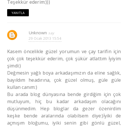
Teşekkür ederim:)))
YANITLA
Unknown
29 Ocak 2013 15:54
Kasem öncelikle güzel yorumun ve çay tarifin için
çok çok teşekkür ederim, çok şükür atlattım İyiyim
şimdi:)
Değmesin yağlı boya arkadaşımızın da eline sağlık,
bayıldım headırına, çok güzel olmuş, güle güle
kullan canım:)
Bu arada blog dünyasına bende girdiğim için çok
mutluyum, hiç bu kadar arkadaşım olacağını
düşünmedim. Hep bloglar da gezer özenirdim
keşke bende aralarında olabilsem diye:)İyiki de
açmışım bloğumu, iyiki senin gibi gönlü güzel,