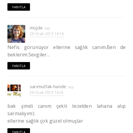
YANITLA
müjde
29 Ocak 2013 14:14
Nefis görünüyor ellerine sağlık canım.Ben de
beklerim.Sevgiler...
YANITLA
sarımutfak-hande
29 Ocak 2013 14:35
bak şimdi canım çekti tezelden lahana alıp
sarmalıyım:)
ellerine sağlık çok güzel olmuşlar
YANITLA