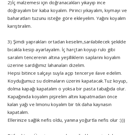
2)İç malzemesi için doğranacakları yıkayıp ince
doğrayalım bir kaba koyalım. Pirinci yıkayalım, kıymayı ve
baharatları tuzunu isteğe göre ekleyelim. Yağını koyalım
karıştıralım.
3) Şimdi yaprakları ortadan keselim,sarılabilecek şekilde
bıcakla kesip ayarlayalım. İç harçtan koyup rulo gibi
saralım tencerenin altına yeşilliklerin saplarını koyalım
üzerine sardığımız lahanaları dizelim.
Hepsi bitince salçayı suyla açıp tencerye ilave edelim.
Koyduğumuz su dolmaların üzerini kapatacak.Tuz koyup,
dolma kapağı kapatalım o yoksa bir pasta tabağıda olur.
Kapağınıda koyalım pişirelim altını kapatmadan önce
kalan yağı ve limonu koyalım bir tık daha kaynasın
kapatalım.
Ellerinize sağlık nefis oldu, yanına yoğurtla nefis olur :)))