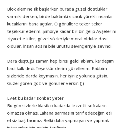
Blok alemine ilk başlarken burada güzel dostluklar
varmıki derken, birde baktımki sıcacık yürekli insanlar
kucaklarını bana açtılar. O gönüllere teker teker
teşekkür ederim. Şimdiye kadar bir bir gelip Ayşelerini
ziyaret ettiler, güzel sözleriyle moral oldular dost
oldular. İnsan acısını bile unuttu sevinçleriyle sevindi.
Dara düştüğü zaman hep birisi geldi ablam, kardeşim
hadi kalk dedi.Teşekkür derim güzellerim. Rabbim
sizleride darda koymasın, her işiniz yolunda gitsin.
Güzel gören göz ve gönüller versin:)))
Evet bu kadar sohbet yeter
Bu gün sizlerle klasik o kadarda lezzetli sofraların
olmazsa olmazı.Lahana sarmasını tarif edeceğim etli
etsiz baş tacımız. Belki daha yapmayan ve yapmak
isteyenler için gelsin tarifimiz.