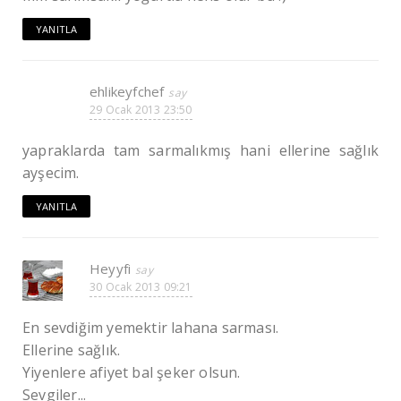
YANITLA
ehlikeyfchef
29 Ocak 2013 23:50
yapraklarda tam sarmalıkmış hani ellerine sağlık
ayşecim.
YANITLA
Heyyfi
30 Ocak 2013 09:21
En sevdiğim yemektir lahana sarması.
Ellerine sağlık.
Yiyenlere afiyet bal şeker olsun.
Sevgiler...