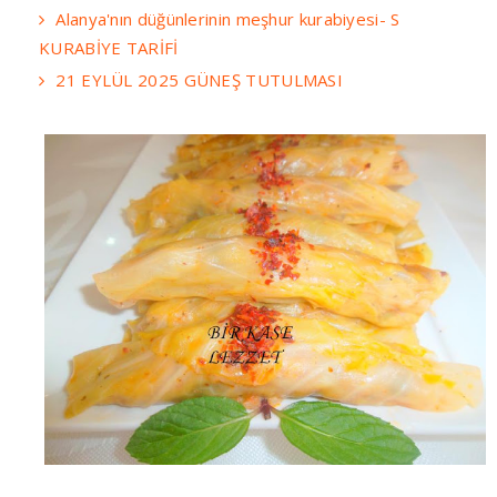
Alanya'nın düğünlerinin meşhur kurabiyesi- S
KURABİYE TARİFİ
21 EYLÜL 2025 GÜNEŞ TUTULMASI