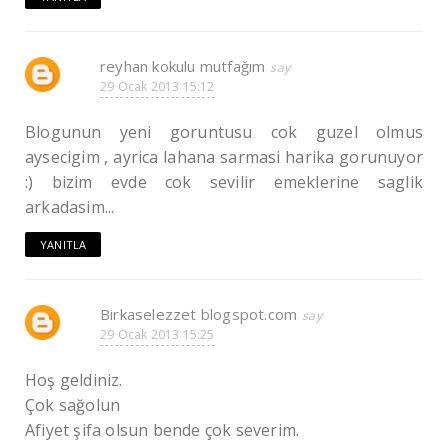
reyhan kokulu mutfağım
29 Ocak 2013 15:12
Blogunun yeni goruntusu cok guzel olmus
aysecigim , ayrica lahana sarmasi harika gorunuyor
:) bizim evde cok sevilir emeklerine saglik
arkadasim...
YANITLA
Birkaselezzet blogspot.com
29 Ocak 2013 15:25
Hoş geldiniz.
Çok sağolun
Afiyet şifa olsun bende çok severim.