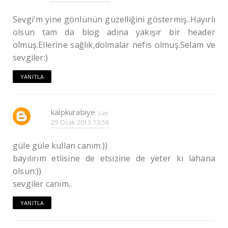
Sevgi'm yine gönlünün güzelliğini göstermiş..Hayırlı
olsun tam da blog adına yakışır bir header
olmuş.Ellerine sağlık,dolmalar nefis olmuş.Selam ve
sevgiler:)
YANITLA
kalpkurabiye
29 Ocak 2013 13:58
güle güle kullan canım:))
bayılırım etlisine de etsizine de yeter ki lahana
olsun:))
sevgiler canım..
YANITLA