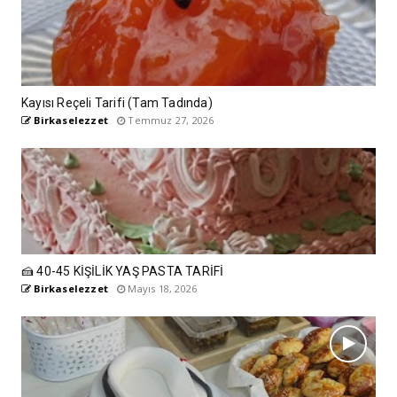
Kayısı Reçeli Tarifi (Tam Tadında)
Birkaselezzet
Temmuz 27, 2026
🍰 40-45 KİŞİLİK YAŞ PASTA TARİFİ
Birkaselezzet
Mayıs 18, 2026