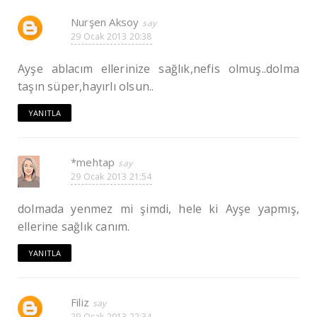
Nurşen Aksoy
29 Ocak 2013 20:38
Ayşe ablacım ellerinize sağlık,nefis olmuş..dolma
taşın süper,hayırlı olsun..
YANITLA
*mehtap
29 Ocak 2013 21:54
dolmada yenmez mi şimdi, hele ki Ayşe yapmış,
ellerine sağlık canım.
YANITLA
Filiz
29 Ocak 2013 22:34