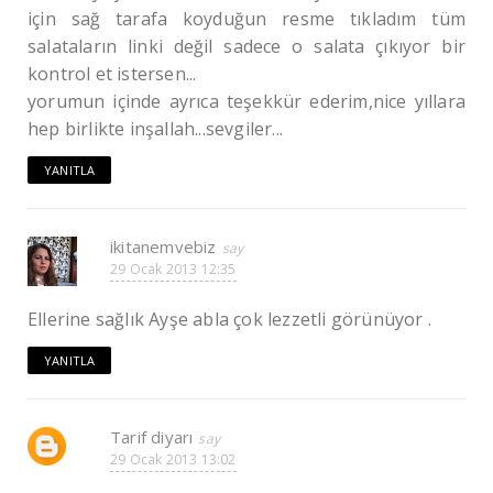
için sağ tarafa koyduğun resme tıkladım tüm
salataların linki değil sadece o salata çıkıyor bir
kontrol et istersen...
yorumun içinde ayrıca teşekkür ederim,nice yıllara
hep birlikte inşallah...sevgiler...
YANITLA
ikitanemvebiz
29 Ocak 2013 12:35
Ellerine sağlık Ayşe abla çok lezzetli görünüyor .
YANITLA
Tarif diyarı
29 Ocak 2013 13:02