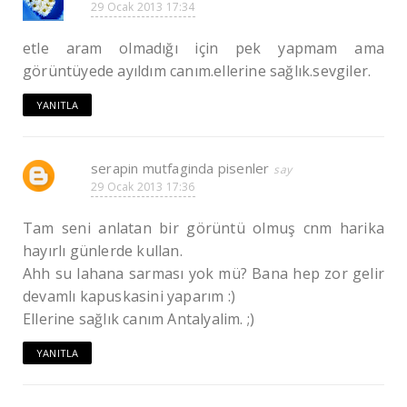
29 Ocak 2013 17:34
etle aram olmadığı için pek yapmam ama
görüntüyede ayıldım canım.ellerine sağlık.sevgiler.
YANITLA
serapin mutfaginda pisenler
29 Ocak 2013 17:36
Tam seni anlatan bir görüntü olmuş cnm harika
hayırlı günlerde kullan.
Ahh su lahana sarması yok mü? Bana hep zor gelir
devamlı kapuskasini yaparım :)
Ellerine sağlık canım Antalyalim. ;)
YANITLA