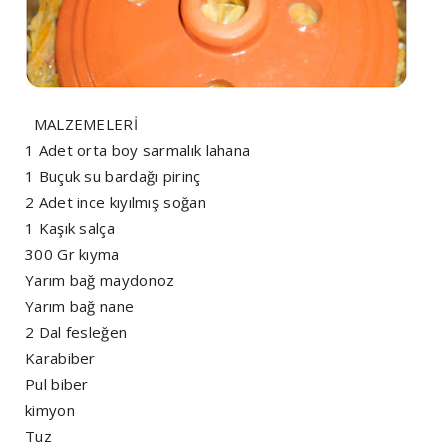
MALZEMELERİ
1 Adet orta boy sarmalık lahana
1 Buçuk su bardağı pirinç
2 Adet ince kıyılmış soğan
1 Kaşık salça
300 Gr kıyma
Yarım bağ maydonoz
Yarım bağ nane
2 Dal fesleğen
Karabiber
Pul biber
kimyon
Tuz