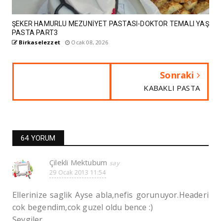
ŞEKER HAMURLU MEZUNİYET PASTASI-DOKTOR TEMALI YAŞ
PASTA PART3
Birkaselezzet
Ocak 08, 2026
Sonraki
KABAKLI PASTA
64 YORUM
Çilekli Mektubum
29 Ocak 2013 11:54
Ellerinize saglik Ayse abla,nefis gorunuyor.Headeri
cok begendim,cok guzel oldu bence :)
Sevgiler.