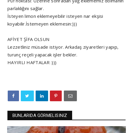
Püf noktası: Üzerine sonradan yağ eklememiz dolmanın
parlaklığını sağlar.
İsteyen limon eklemeyebilir isteyen nar ekşisi
koyabilir.İstemeyen eklemesin:)))
AFİYET ŞİFA OLSUN
Lezzetliniz müsade istiyor. Arkadaş ziyaretleri yapıp,
turunç reçeli yapacak işler bekler.
HAYIRLI HAFTALAR :)))
BUNLARIDA GÖRMELISINIZ