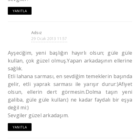
YANITLA
Adsız
29 Ocak 2013 11:57
Ayşeciğim, yeni başlığın hayırlı olsun; güle güle
kullan, çok güzel olmuş.Yapan arkadaşının ellerine
sağlık.
Etli lahana sarması, en sevdiğim temeklerin başında
gelir, etli yaprak sarması ile yarışır durur:)Afiyet
olsun, ellerin dert görmesin.Dolma taşın yeni
galiba, güle güle kullan:) ne kadar faydalı bir eşya
değil mi:)
Sevgiler güzel arkadaşım.
YANITLA