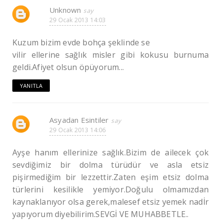
Unknown
29 Ocak 2013 14:03
Kuzum bizim evde bohça şeklinde se
vilir ellerine sağlık misler gibi kokusu burnuma
geldi.Afiyet olsun öpüyorum...
YANITLA
Asyadan Esintiler
29 Ocak 2013 14:06
Ayşe hanım ellerinize sağlık.Bizim de ailecek çok
sevdiğimiz bir dolma türüdür ve asla etsiz
pişirmediğim bir lezzettir.Zaten eşim etsiz dolma
türlerini kesilikle yemiyor.Doğulu olmamızdan
kaynaklanıyor olsa gerek,malesef etsiz yemek nadİr
yapıyorum diyebilirim.SEVGİ VE MUHABBETLE..