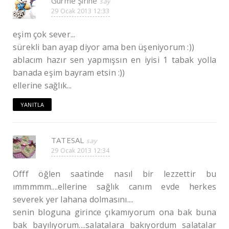
Gurme Şirine
29 Ocak 2013 12:33
eşim çok sever...
sürekli ban ayap diyor ama ben üşeniyorum :))
ablacım hazır sen yapmışsın en iyisi 1 tabak yolla
banada eşim bayram etsin :))
ellerine sağlık...
YANITLA
TATESAL
29 Ocak 2013 12:34
Offf öğlen saatinde nasıl bir lezzettir bu
ımmmmm....ellerine sağlık canım evde herkes
severek yer lahana dolmasını....
senin bloguna girince çıkamıyorum ona bak buna
bak bayılıyorum....salatalara bakıyordum salatalar