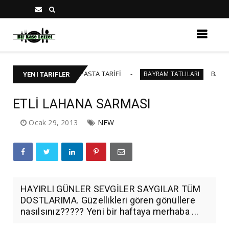
45 KİŞİLİK YAŞ PASTA TARİFİ
BAKLAVALI CHEE
BAYRAM TATLILARI
YENI TARIFLER
ETLİ LAHANA SARMASI
Ocak 29, 2013
NEW
HAYIRLI GÜNLER SEVGİLER SAYGILAR TÜM
DOSTLARIMA. Güzellikleri gören gönüllere
nasılsınız????? Yeni bir haftaya merhaba ...