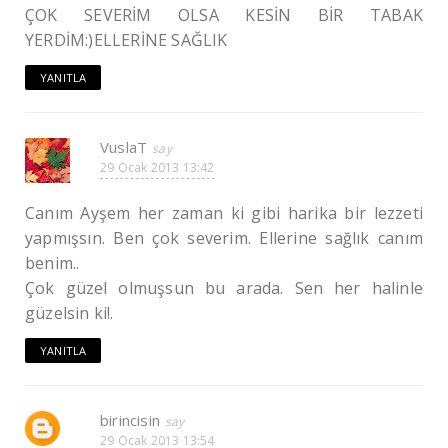
ÇOK SEVERİM OLSA KESİN BİR TABAK
YERDİM:)ELLERİNE SAĞLIK
YANITLA
VuslaT
29 Ocak 2013 13:42
Canım Ayşem her zaman ki gibi harika bir lezzeti
yapmışsın. Ben çok severim. Ellerine sağlık canım
benim..
Çok güzel olmuşsun bu arada. Sen her halinle
güzelsin ki!.
YANITLA
birincisin
29 Ocak 2013 13:54