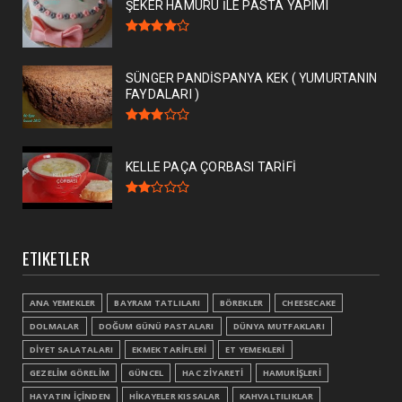
ŞEKER HAMURU İLE PASTA YAPIMI
SÜNGER PANDİSPANYA KEK ( YUMURTANIN
FAYDALARI )
KELLE PAÇA ÇORBASI TARİFİ
ETIKETLER
ANA YEMEKLER
BAYRAM TATLILARI
BÖREKLER
CHEESECAKE
DOLMALAR
DOĞUM GÜNÜ PASTALARI
DÜNYA MUTFAKLARI
DİYET SALATALARI
EKMEK TARİFLERİ
ET YEMEKLERİ
GEZELİM GÖRELİM
GÜNCEL
HAC ZİYARETİ
HAMURİŞLERİ
HAYATIN İÇİNDEN
HİKAYELER KISSALAR
KAHVALTILIKLAR