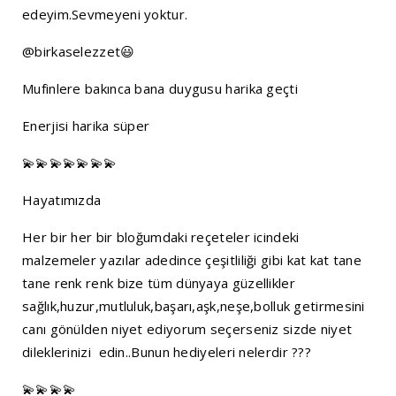
edeyim.Sevmeyeni yoktur.
@birkaselezzet😃
Mufinlere bakınca bana duygusu harika geçti
Enerjisi harika süper
💫💫💫💫💫💫💫
Hayatımızda
Her bir her bir bloğumdaki reçeteler icindeki
malzemeler yazılar adedince çeşitliliği gibi kat kat tane
tane renk renk bize tüm dünyaya güzellikler
sağlık,huzur,mutluluk,başarı,aşk,neşe,bolluk getirmesini
canı gönülden niyet ediyorum seçerseniz sizde niyet
dileklerinizi edin..Bunun hediyeleri nelerdir ???
💫💫💫💫