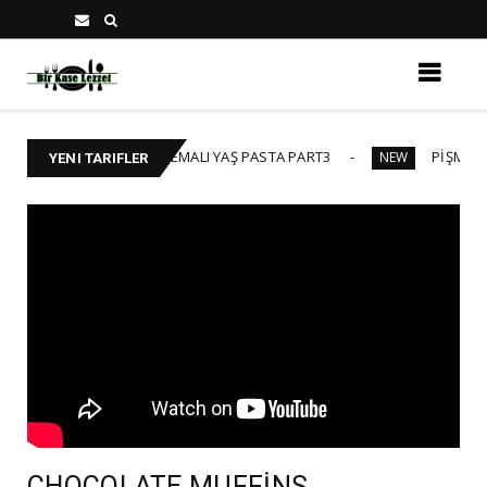
STASI-DOKTOR TEMALI YAŞ PASTA PART3
PİŞMEYEN PASTA
NEW
YENI TARIFLER
CHOCOLATE MUFFİNS