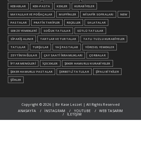
KEBABLAR
KEK-PASTA
KEKLER
KURABİYELER
MAYALILAR VE POĞAÇALAR
MUFFİNLER
MİSAFİR SOFRALARI
NEW
PASTALAR
PRATİK TARİFLER
REÇELLER
SALATALAR
SEBZE YEMEKLERİ
SOĞUK TATLILAR
SÜTLÜ TATLILAR
SİPARİŞ ALINIR
TARTLAR VE TURTALAR
TATLI TUZLU KURABİYELER
TATLILAR
TURŞULAR
YAŞ PASTALAR
YÖRESEL YEMEKLER
ZEYTİNYAĞLILAR
ÇAY SAATİ İKRAMLIKLARI
ÇORBALAR
İFTAR MENÜLERİ
İÇECEKLER
ŞEKER HAMURLU KURABİYELER
ŞEKER HAMURLU PASTALAR
ŞERBETLİ TATLILAR
ŞİFALI BİTKİLER
ŞİİRLER
Copyright ©
2026 | Bir Kase Lezzet | All Rights Reserved
ANASAYFA
İNSTAGRAM
YOUTUBE
WEB TASARIM
İLETİŞİM