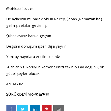
@birkaselezzet
Üç aylarının mübarek olsun Recep,Şaban ,Ramazan hoş
gelmiş sefalar getirmiş.
Ş
ubat ayınız harika geçsin
Değişim dönüşüm içten dışa yayılır
Yeni ay hayırlara vesile olsun💫
Alanlarınızı koruyun kemerlerinizi takın bu ay yoğun. Çok
güzel şeyler olucak
ANDAYIM
ŞÜKÜRDEYİM☺️🌍🍰💖💯