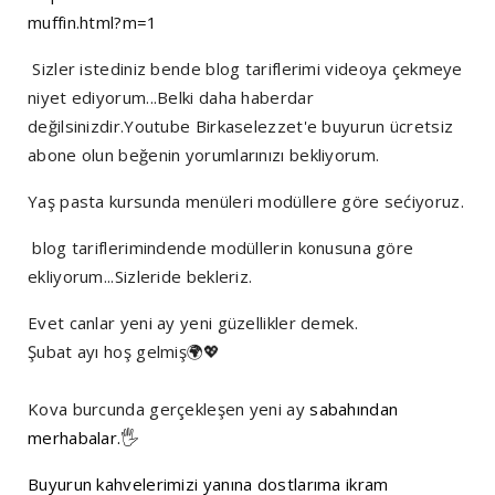
muffin.html?m=1
Sizler istediniz bende blog tariflerimi videoya çekmeye
niyet ediyorum...Belki daha haberdar
değilsinizdir.Youtube Birkaselezzet'e buyurun ücretsiz
abone olun beğenin yorumlarınızı bekliyorum.
Yaş pasta kursunda menüleri modüllere göre sećiyoruz.
blog tariflerimindende modüllerin konusuna göre
ekliyorum...Sizleride bekleriz.
Evet canlar yeni ay yeni güzellikler demek.
Şubat ayı hoş gelmiş🌍💖
Kova burcunda gerçekleşen yeni ay
sabahından
merhabalar.🖐️
Buyurun kahvelerimizi yanına dostlarıma ikram