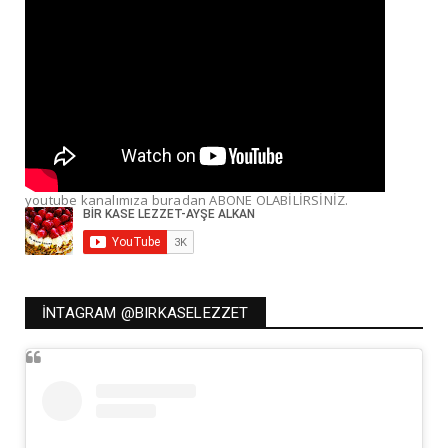
youtube kanalımıza buradan ABONE OLABİLİRSİNİZ.
İNTAGRAM @BIRKASELEZZET