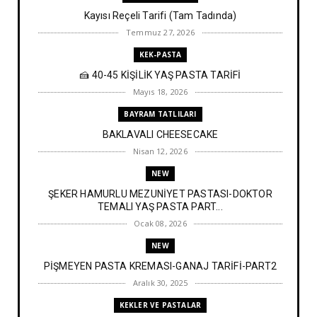
Kayısı Reçeli Tarifi (Tam Tadında)
Temmuz 27, 2026
KEK-PASTA
🍰 40-45 KİŞİLİK YAŞ PASTA TARİFİ
Mayıs 18, 2026
BAYRAM TATLILARI
BAKLAVALI CHEESECAKE
Nisan 12, 2026
NEW
ŞEKER HAMURLU MEZUNİYET PASTASI-DOKTOR
TEMALI YAŞ PASTA PART...
Ocak 08, 2026
NEW
PİŞMEYEN PASTA KREMASI-GANAJ TARİFİ-PART2
Aralık 30, 2025
KEKLER VE PASTALAR