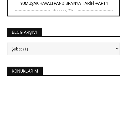
YUMUŞAK HAVALI PANDİSPANYA TARİFİ-PART1
Aralık 27, 2025
BAYRAM TATLILARI
İRMİK HELVASI TARİFİ
BLOG ARŞIVI
Aralık 20, 2025
NEW
FASULYE SİLKMESİ TARİFİ
Kasım 04, 2025
KURABİYELER
KONUKLARIM
Alanya'nın düğünlerinin meşhur kurabiyesi- S
KURABİYE TARİF...
Ekim 17, 2025
ASTROLOJİ
21 EYLÜL 2025 GÜNEŞ TUTULMASI
Eylül 21, 2025