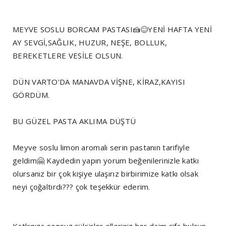
MEYVE SOSLU BORCAM PASTASI🍰😊YENİ HAFTA YENİ
AY SEVGİ,SAĞLIK, HUZUR, NEŞE, BOLLUK,
BEREKETLERE VESİLE OLSUN.
DÜN VARTO'DA MANAVDA VİŞNE, KİRAZ,KAYISI
GÖRDÜM.
BU GÜZEL PASTA AKLIMA DÜŞTÜ
Meyve soslu limon aromalı serin pastanın tarifiyle
geldim🤗 Kaydedin yapın yorum beğenilerinizle katkı
olursanız bir çok kişiye ulaşırız birbirimize katkı olsak
neyi çoğaltırdı??? çok teşekkür ederim.
Katkınıza sonsuz şükürler elleriniz her daim şifa bulsun