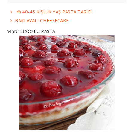
🍰 40-45 KİŞİLİK YAŞ PASTA TARİFİ
BAKLAVALI CHEESECAKE
VİŞNELİ SOSLU PASTA