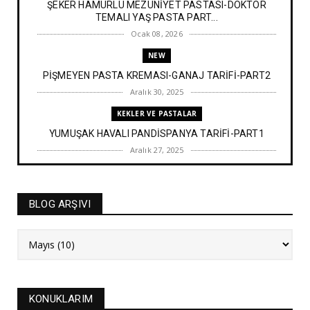
ŞEKER HAMURLU MEZUNİYET PASTASI-DOKTOR
TEMALI YAŞ PASTA PART...
Ocak 08, 2026
NEW
PİŞMEYEN PASTA KREMASI-GANAJ TARİFİ-PART2
Aralık 30, 2025
KEKLER VE PASTALAR
YUMUŞAK HAVALI PANDİSPANYA TARİFİ-PART1
Aralık 27, 2025
BAYRAM TATLILARI
İRMİK HELVASI TARİFİ
BLOG ARŞIVI
Aralık 20, 2025
NEW
FASULYE SİLKMESİ TARİFİ
Kasım 04, 2025
KURABİYELER
KONUKLARIM
Alanya'nın düğünlerinin meşhur kurabiyesi- S