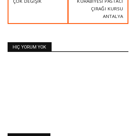
ÇOK DEĞİŞİK
KURABİYESİ PASTACI
ÇIRAĞI KURSU
ANTALYA
HIÇ YORUM YOK