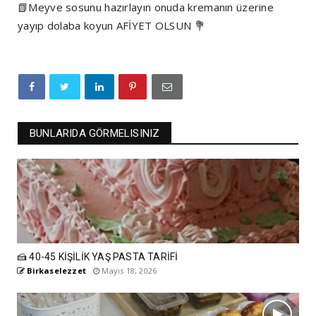
📗Meyve sosunu hazırlayın onuda kremanın üzerine
yayıp dolaba koyun AFİYET OLSUN 💐
BUNLARIDA GÖRMELISINIZ
🍰 40-45 KİŞİLİK YAŞ PASTA TARİFİ
Birkaselezzet
Mayıs 18, 2026