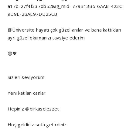
a17b-27f4f3370b52&ig_mid=779B13B5-6AAB-423C-
9D9E-2BAE97DD25CB
📗Üniversite hayatı çok güzel anılar ve bana kattıkları
ayrı güzel okumanızı tavsiye ederim
😄💖
Sizleri seviyorum
Yeni katılan canlar
Hepiniz @birkaselezzet
Hoş geldiniz sefa getirdiniz