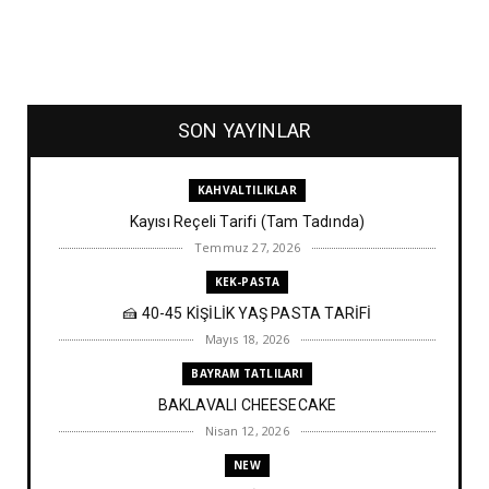
SON YAYINLAR
KAHVALTILIKLAR
Kayısı Reçeli Tarifi (Tam Tadında)
Temmuz 27, 2026
KEK-PASTA
🍰 40-45 KİŞİLİK YAŞ PASTA TARİFİ
Mayıs 18, 2026
BAYRAM TATLILARI
BAKLAVALI CHEESECAKE
Nisan 12, 2026
NEW