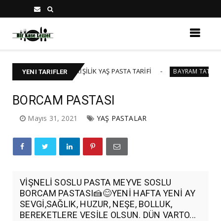
🍰 40-45 KİŞİLİK YAŞ PASTA TARİFİ
BAK
STA
BAYRAM TATLILARI
YENI TARIFLER
BORCAM PASTASI
Mayıs 31, 2021
YAŞ PASTALAR
VİŞNELİ SOSLU PASTA MEYVE SOSLU
BORCAM PASTASI🍰😊YENİ HAFTA YENİ AY
SEVGİ,SAĞLIK, HUZUR, NEŞE, BOLLUK,
BEREKETLERE VESİLE OLSUN. DÜN VARTO...