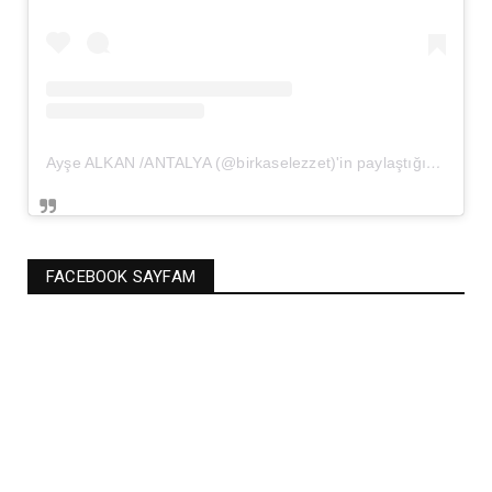
Ayşe ALKAN /ANTALYA (@birkaselezzet)'in paylaştığı bir gönderi
FACEBOOK SAYFAM