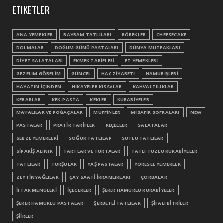
ETIKETLER
ANA YEMEKLER
BAYRAM TATLILARI
BÖREKLER
CHEESECAKE
DOLMALAR
DOĞUM GÜNÜ PASTALARI
DÜNYA MUTFAKLARI
DİYET SALATALARI
EKMEK TARİFLERİ
ET YEMEKLERİ
GEZELİM GÖRELİM
GÜNCEL
HAC ZİYARETİ
HAMURİŞLERİ
HAYATIN İÇİNDEN
HİKAYELER KISSALAR
KAHVALTILIKLAR
KEBABLAR
KEK-PASTA
KEKLER
KURABİYELER
MAYALILAR VE POĞAÇALAR
MUFFİNLER
MİSAFİR SOFRALARI
NEW
PASTALAR
PRATİK TARİFLER
REÇELLER
SALATALAR
SEBZE YEMEKLERİ
SOĞUK TATLILAR
SÜTLÜ TATLILAR
SİPARİŞ ALINIR
TARTLAR VE TURTALAR
TATLI TUZLU KURABİYELER
TATLILAR
TURŞULAR
YAŞ PASTALAR
YÖRESEL YEMEKLER
ZEYTİNYAĞLILAR
ÇAY SAATİ İKRAMLIKLARI
ÇORBALAR
İFTAR MENÜLERİ
İÇECEKLER
ŞEKER HAMURLU KURABİYELER
ŞEKER HAMURLU PASTALAR
ŞERBETLİ TATLILAR
ŞİFALI BİTKİLER
ŞİİRLER