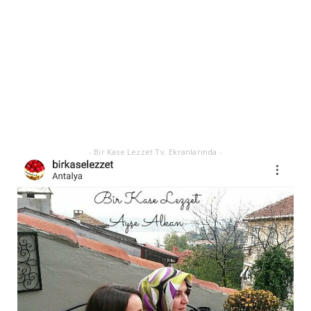
KURABİYE TARİF...
Ekim 17, 2025
ASTROLOJİ
21 EYLÜL 2025 GÜNEŞ TUTULMASI
Eylül 21, 2025
- Bir Kase Lezzet Tv. Ekranlarında -