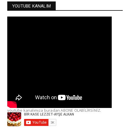
YOUTUBE KANALIM
youtube kanalımıza buradan ABONE OLABİLİRSİNİZ.