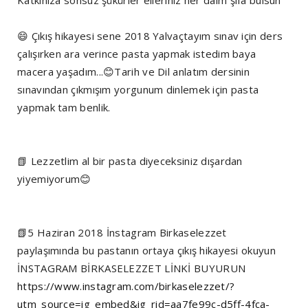
😄 Çıkış hikayesi sene 2018 Yalvaçtayım sınav için ders
çalışırken ara verince pasta yapmak istedim baya
macera yaşadım...😊Tarih ve Dil anlatım dersinin
sınavından çıkmışım yorgunum dinlemek için pasta
yapmak tam benlik.
📗 Lezzetlim al bir pasta diyeceksiniz dışardan
yiyemiyorum😊
📗5 Haziran 2018 İnstagram Birkaselezzet
paylaşımında bu pastanın ortaya çıkış hikayesi okuyun
İNSTAGRAM BİRKASELEZZET LİNKİ BUYURUN
https://www.instagram.com/birkaselezzet/?
utm_source=ig_embed&ig_rid=aa7fe99c-d5ff-4fca-