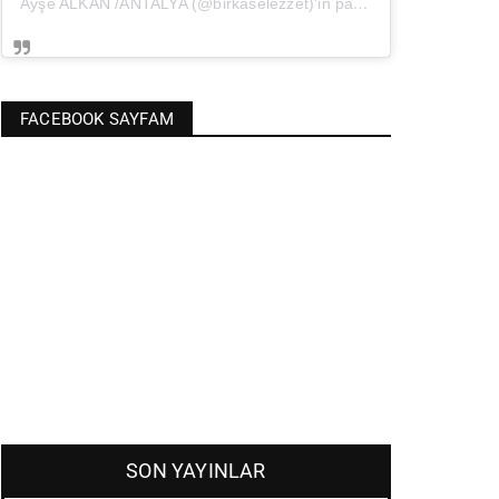
Ayşe ALKAN /ANTALYA (@birkaselezzet)'in paylaştığı bir gönderi
(
FACEBOOK SAYFAM
SON YAYINLAR