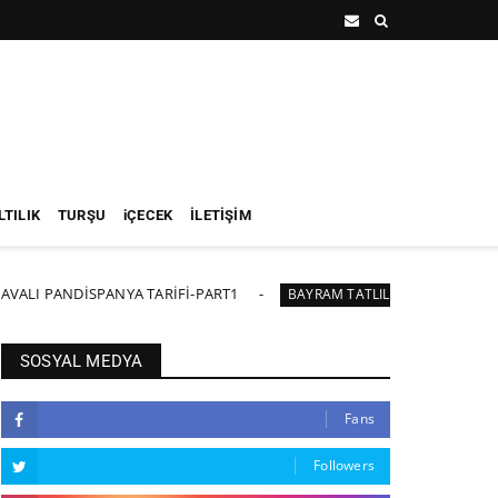
TILIK
TURŞU
iÇECEK
İLETİŞİM
NDİSPANYA TARİFİ-PART1
İRMİK HELVASI TA
BAYRAM TATLILARI
SOSYAL MEDYA
Fans
Followers