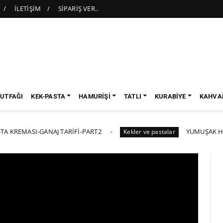
İLETİŞİM
SİPARİŞ VER..
UTFAĞI
KEK-PASTA
HAMURİŞİ
TATLI
KURABİYE
KAHVAL
SI-GANAJ TARİFİ-PART2
YUMUŞAK HAVALI PA
Kekler ve pastalar