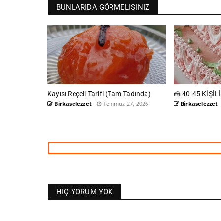
BUNLARIDA GÖRMELISINIZ
Kayısı Reçeli Tarifi (Tam Tadında)
🍰 40-45 KİŞİL
Birkaselezzet
Temmuz 27, 2026
Birkaselezzet
HIÇ YORUM YOK