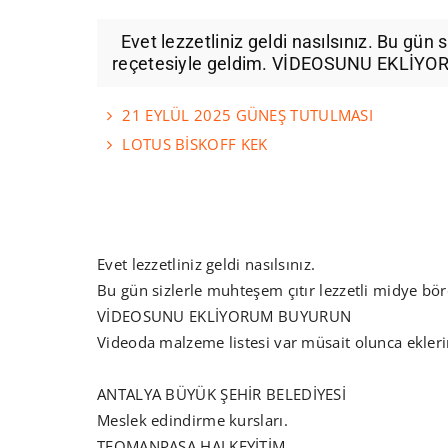
Evet lezzetliniz geldi nasılsınız. Bu gün 
reçetesiyle geldim. VİDEOSUNU EKLİY
21 EYLÜL 2025 GÜNEŞ TUTULMASI
LOTUS BİSKOFF KEK
Evet lezzetliniz geldi nasılsınız.
Bu gün sizlerle muhteşem çıtır lezzetli midye bör
VİDEOSUNU EKLİYORUM BUYURUN
Videoda malzeme listesi var müsait olunca ekler
ANTALYA BÜYÜK ŞEHİR BELEDİYESİ
Meslek edindirme kursları.
TEOMANPAŞA HALKEYİTİM