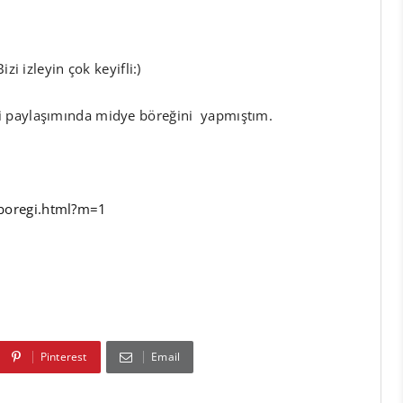
zi izleyin çok keyifli:)
i paylaşımında midye böreğini yapmıştım.
boregi.html?m=1
Pinterest
Email