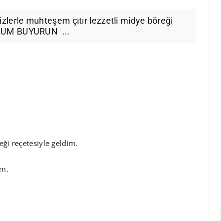
sizlerle muhteşem çıtır lezzetli midye böreği
ORUM BUYURUN ...
eği reçetesiyle geldim.
im.