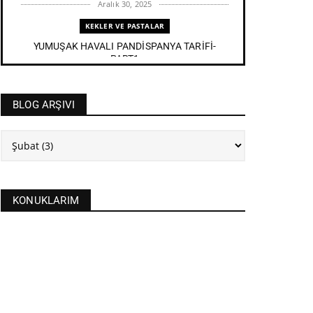
Aralık 30, 2025
KEKLER VE PASTALAR
YUMUŞAK HAVALI PANDİSPANYA TARİFİ-
PART1
Aralık 27, 2025
BAYRAM TATLILARI
BLOG ARŞIVI
İRMİK HELVASI TARİFİ
Aralık 20, 2025
NEW
FASULYE SİLKMESİ TARİFİ
Kasım 04, 2025
KONUKLARIM
KURABİYELER
Alanya'nın düğünlerinin meşhur kurabiyesi- S
KURABİYE TARİF...
Ekim 17, 2025
ASTROLOJİ
21 EYLÜL 2025 GÜNEŞ TUTULMASI