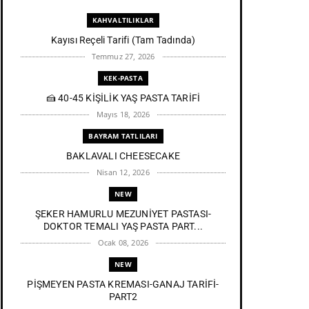
KAHVALTILIKLAR
Kayısı Reçeli Tarifi (Tam Tadında)
Temmuz 27, 2026
KEK-PASTA
🍰 40-45 KİŞİLİK YAŞ PASTA TARİFİ
Mayıs 18, 2026
BAYRAM TATLILARI
BAKLAVALI CHEESECAKE
Nisan 12, 2026
NEW
ŞEKER HAMURLU MEZUNİYET PASTASI-
DOKTOR TEMALI YAŞ PASTA PART...
Ocak 08, 2026
NEW
PİŞMEYEN PASTA KREMASI-GANAJ TARİFİ-
PART2