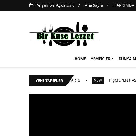
Perşembe, Ağustos 6
Ana Sayfa
HAKKIMDA
HOME
YEMEKLER
DÜNYA M
DOKTOR TEMALI YAŞ PASTA PART3
PİŞMEYEN PASTA KREMA
NEW
YENI TARIFLER