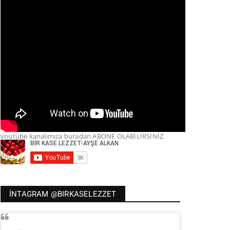
youtube kanalımıza buradan ABONE OLABİLİRSİNİZ.
İNTAGRAM @BIRKASELEZZET