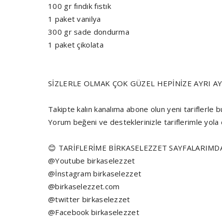
100 gr fındık fıstık
1 paket vanilya
300 gr sade dondurma
1 paket çikolata
SİZLERLE OLMAK ÇOK GÜZEL HEPİNİZE AYRI A
Takipte kalın kanalıma abone olun yeni tariflerle 
Yorum beğeni ve desteklerinizle tariflerimle yol
😊 TARİFLERİME BİRKASELEZZET SAYFALARIMDA
@Youtube birkaselezzet
@İnstagram birkaselezzet
@birkaselezzet.com
@twitter birkaselezzet
@Facebook birkaselezzet