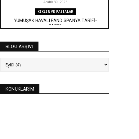
Aralık 30, 2025
KEKLER VE PASTALAR
YUMUŞAK HAVALI PANDİSPANYA TARİFİ-
PART1
Aralık 27, 2025
BAYRAM TATLILARI
BLOG ARŞIVI
İRMİK HELVASI TARİFİ
Aralık 20, 2025
NEW
FASULYE SİLKMESİ TARİFİ
Kasım 04, 2025
KONUKLARIM
KURABİYELER
Alanya'nın düğünlerinin meşhur kurabiyesi- S
KURABİYE TARİF...
Ekim 17, 2025
ASTROLOJİ
21 EYLÜL 2025 GÜNEŞ TUTULMASI