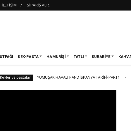
İLETİŞİM
SİPARİŞ VER..
UTFAĞI
KEK-PASTA
HAMURİŞİ
TATLI
KURABİYE
KAHVA
YUMUŞAK HAVALI PANDİSPANYA TARİFİ-PART1
astalar
BAYRAM T