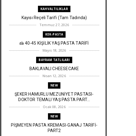
KAHVALTILIKLAR
Kayısı Reçeli Tarifi (Tam Tadında)
Temmuz 27, 2026
KEK-PASTA
🍰 40-45 KİŞİLİK YAŞ PASTA TARİFİ
Mayıs 18, 2026
BAYRAM TATLILARI
BAKLAVALI CHEESECAKE
Nisan 12, 2026
NEW
ŞEKER HAMURLU MEZUNİYET PASTASI-
DOKTOR TEMALI YAŞ PASTA PART...
Ocak 08, 2026
NEW
PİŞMEYEN PASTA KREMASI-GANAJ TARİFİ-
PART2