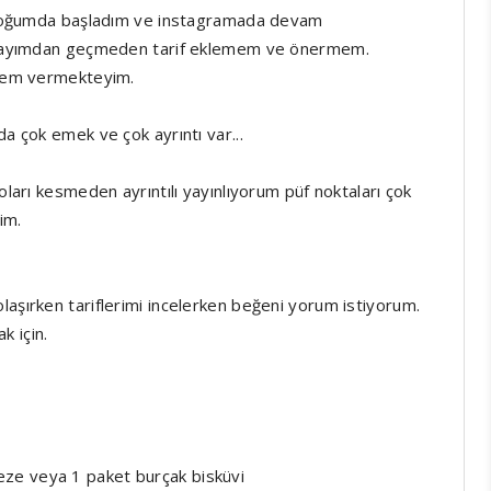
e bloğumda başladım ve instagramada devam
m onayımdan geçmeden tarif eklemem ve önermem.
 önem vermekteyim.
da çok emek ve çok ayrıntı var...
oları kesmeden ayrıntılı yayınlıyorum püf noktaları çok
im.
laşırken tariflerimi incelerken beğeni yorum istiyorum.
k için.
ze veya 1 paket burçak bisküvi