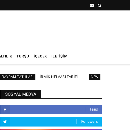
LTILIK
TURŞU
iÇECEK
İLETİŞİM
İRMİK HELVASI TARİFİ
FASULYE SİLKMESİ TARİF
ATLILARI
NEW
SOSYAL MEDYA
Fans
Followers