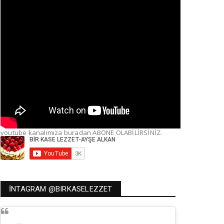
youtube kanalımıza buradan ABONE OLABİLİRSİNİZ.
İNTAGRAM @BIRKASELEZZET