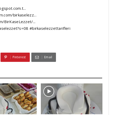
ogspot.com.t...
m.com/birkaselezz...
m/BirKaseLezzet/...
kaselezzet?s=08
#birkaselezzettarifleri
Pinterest
Email