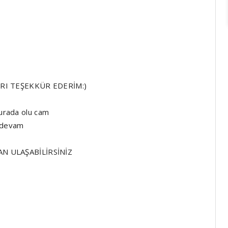
YRI TEŞEKKÜR EDERİM:)
burada olu cam
a devam
N ULAŞABİLİRSİNİZ