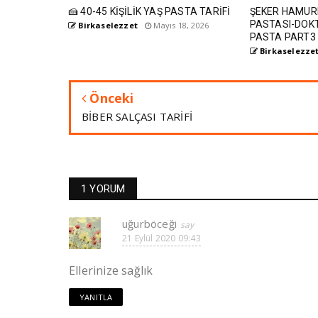
🍰 40-45 KİŞİLİK YAŞ PASTA TARİFİ
ŞEKER HAMUR
PASTASI-DOK
Birkaselezzet
Mayıs 18, 2026
PASTA PART3
Birkaselezze
Önceki
BİBER SALÇASI TARİFİ
1 YORUM
uğurböceği
21 Eylül 2020 09:43
Ellerinize sağlık
YANITLA