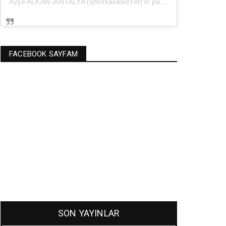
Ayşe ALKAN /ANTALYA (@birkaselezzet)'in paylaştığı bir gönderi
(
FACEBOOK SAYFAM
SON YAYINLAR