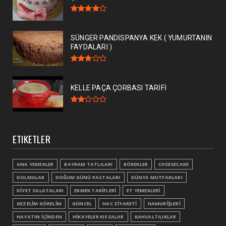
SÜNGER PANDİSPANYA KEK ( YUMURTANIN
FAYDALARI )
KELLE PAÇA ÇORBASI TARİFİ
ETIKETLER
ANA YEMEKLER
BAYRAM TATLILARI
BÖREKLER
CHEESECAKE
DOLMALAR
DOĞUM GÜNÜ PASTALARI
DÜNYA MUTFAKLARI
DİYET SALATALARI
EKMEK TARİFLERİ
ET YEMEKLERİ
GEZELİM GÖRELİM
GÜNCEL
HAC ZİYARETİ
HAMURİŞLERİ
HAYATIN İÇİNDEN
HİKAYELER KISSALAR
KAHVALTILIKLAR