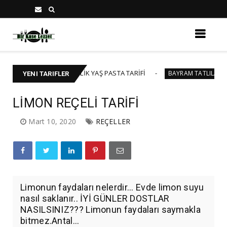
🍰 40-45 KİŞİLİK YAŞ PASTA TARİFİ
BAKLA
A
BAYRAM TATLILARI
YENI TARIFLER
LİMON REÇELİ TARİFİ
Mart 10, 2020
REÇELLER
Limonun faydaları nelerdir... Evde limon suyu
nasıl saklanır.. İYİ GÜNLER DOSTLAR
NASILSINIZ??? Limonun faydaları saymakla
bitmez.Antal...