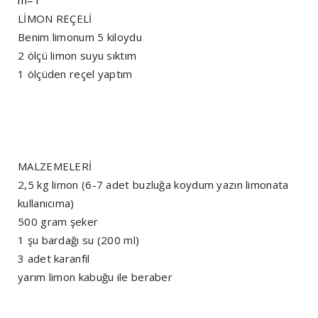
LİMON REÇELİ
Benim limonum 5 kiloydu
2 ölçü limon suyu sıktım
1 ölçüden reçel yaptım
MALZEMELERİ
2,5 kg limon (6-7 adet buzluğa koydum yazın limonata
kullanıcıma)
500 gram şeker
1 şu bardağı su (200 ml)
3 adet karanfil
yarım limon kabuğu ile beraber