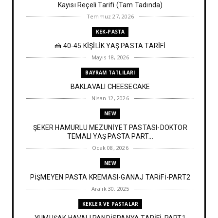
Kayısı Reçeli Tarifi (Tam Tadında)
Temmuz 27, 2026
KEK-PASTA
🍰 40-45 KİŞİLİK YAŞ PASTA TARİFİ
Mayıs 18, 2026
BAYRAM TATLILARI
BAKLAVALI CHEESECAKE
Nisan 12, 2026
NEW
ŞEKER HAMURLU MEZUNİYET PASTASI-DOKTOR
TEMALI YAŞ PASTA PART...
Ocak 08, 2026
NEW
PİŞMEYEN PASTA KREMASI-GANAJ TARİFİ-PART2
Aralık 30, 2025
KEKLER VE PASTALAR