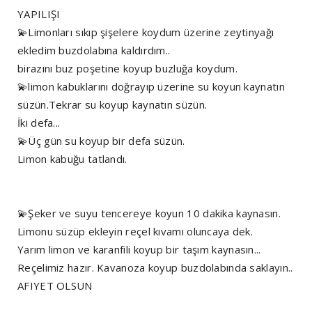
YAPILIŞI
💫Limonları sıkıp şişelere koydum üzerine zeytinyağı
ekledim buzdolabına kaldırdım..
birazını buz poşetine koyup buzluğa koydum.
💫limon kabuklarını doğrayıp üzerine su koyun kaynatın
süzün.Tekrar su koyup kaynatın süzün.
İki defa...
💫Üç gün su koyup bir defa süzün.
Limon kabuğu tatlandı.
💫Şeker ve suyu tencereye koyun 10 dakika kaynasın.
Limonu süzüp ekleyin reçel kıvamı oluncaya dek.
Yarım limon ve karanfili koyup bir taşım kaynasın...
Reçelimiz hazır. Kavanoza koyup buzdolabında saklayın..
AFIYET OLSUN