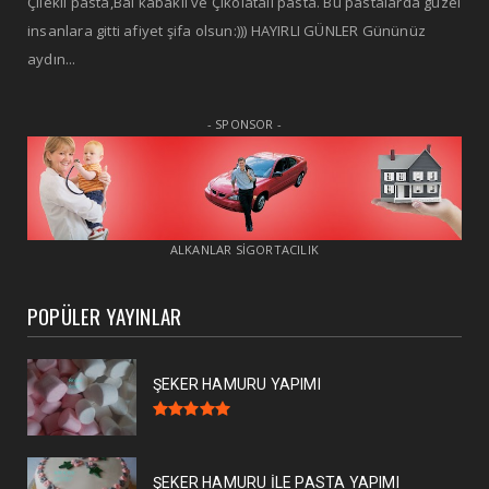
Çilekli pasta,Bal kabaklı ve Çikolatalı pasta. Bu pastalarda güzel
insanlara gitti afiyet şifa olsun:))) HAYIRLI GÜNLER Gününüz
aydın...
- SPONSOR -
ALKANLAR SİGORTACILIK
POPÜLER YAYINLAR
ŞEKER HAMURU YAPIMI
ŞEKER HAMURU İLE PASTA YAPIMI