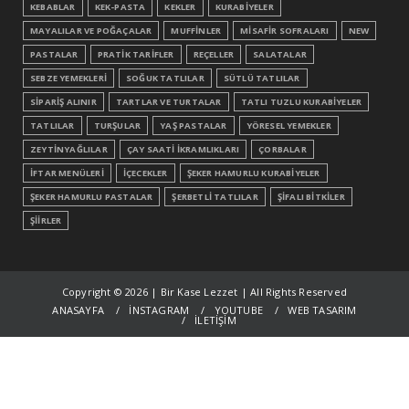
KEBABLAR
KEK-PASTA
KEKLER
KURABİYELER
MAYALILAR VE POĞAÇALAR
MUFFİNLER
MİSAFİR SOFRALARI
NEW
PASTALAR
PRATİK TARİFLER
REÇELLER
SALATALAR
SEBZE YEMEKLERİ
SOĞUK TATLILAR
SÜTLÜ TATLILAR
SİPARİŞ ALINIR
TARTLAR VE TURTALAR
TATLI TUZLU KURABİYELER
TATLILAR
TURŞULAR
YAŞ PASTALAR
YÖRESEL YEMEKLER
ZEYTİNYAĞLILAR
ÇAY SAATİ İKRAMLIKLARI
ÇORBALAR
İFTAR MENÜLERİ
İÇECEKLER
ŞEKER HAMURLU KURABİYELER
ŞEKER HAMURLU PASTALAR
ŞERBETLİ TATLILAR
ŞİFALI BİTKİLER
ŞİİRLER
Copyright ©
2026 | Bir Kase Lezzet | All Rights Reserved
ANASAYFA
İNSTAGRAM
YOUTUBE
WEB TASARIM
İLETİŞİM