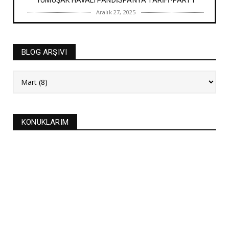
YUMUŞAK HAVALI PANDİSPANYA TARİFİ-PART1
Aralık 27, 2025
BAYRAM TATLILARI
İRMİK HELVASI TARİFİ
BLOG ARŞIVI
Aralık 20, 2025
NEW
FASULYE SİLKMESİ TARİFİ
Kasım 04, 2025
KURABİYELER
KONUKLARIM
Alanya'nın düğünlerinin meşhur kurabiyesi- S
KURABİYE TARİF...
Ekim 17, 2025
ASTROLOJİ
21 EYLÜL 2025 GÜNEŞ TUTULMASI
Eylül 21, 2025