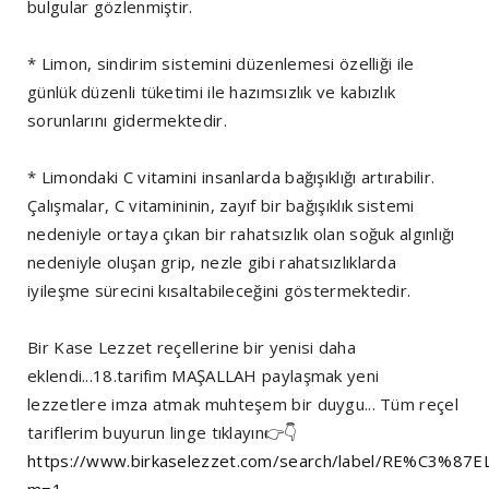
bulgular gözlenmiştir.
* Limon, sindirim sistemini düzenlemesi özelliği ile
günlük düzenli tüketimi ile hazımsızlık ve kabızlık
sorunlarını gidermektedir.
* Limondaki C vitamini insanlarda bağışıklığı artırabilir.
Çalışmalar, C vitamininin, zayıf bir bağışıklık sistemi
nedeniyle ortaya çıkan bir rahatsızlık olan soğuk algınlığı
nedeniyle oluşan grip, nezle gibi rahatsızlıklarda
iyileşme sürecini kısaltabileceğini göstermektedir.
Bir Kase Lezzet reçellerine bir yenisi daha
eklendi...18.tarifim MAŞALLAH paylaşmak yeni
lezzetlere imza atmak muhteşem bir duygu... Tüm reçel
tariflerim buyurun linge tıklayın👉👇
https://www.birkaselezzet.com/search/label/RE%C3%87E
m=1