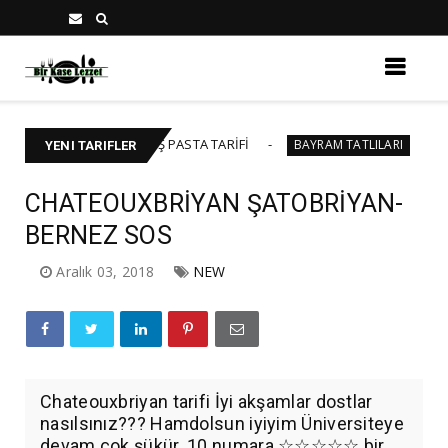
 40-45 KİŞİLİK YAŞ PASTA TARİFİ
BAKLAVALI C
BAYRAM TATLILARI
YENI TARIFLER
CHATEOUXBRİYAN ŞATOBRİYAN-
BERNEZ SOS
Aralık 03, 2018
NEW
Chateouxbriyan tarifi İyi akşamlar dostlar
nasılsınız??? Hamdolsun iyiyim Üniversiteye
devam çok şükür. 10 numara ☆☆☆☆☆ bir