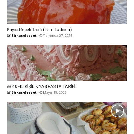
Kayısı Reçeli Tarifi (Tam Tadında)
Birkaselezzet
Temmuz 27, 2026
🍰 40-45 KİŞİLİK YAŞ PASTA TARİFİ
Birkaselezzet
Mayıs 18, 2026