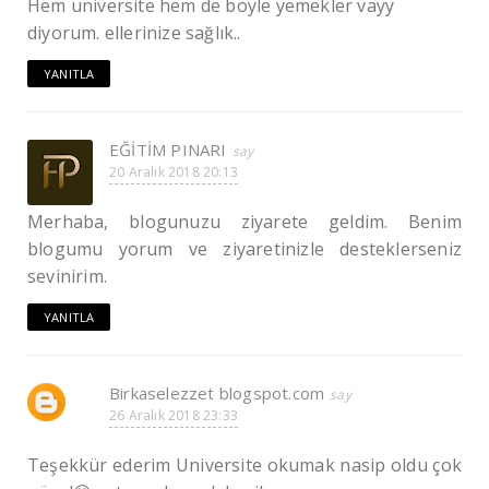
Hem üniversite hem de böyle yemekler vayy
diyorum. ellerinize sağlık..
YANITLA
EĞİTİM PINARI
20 Aralık 2018 20:13
Merhaba, blogunuzu ziyarete geldim. Benim
blogumu yorum ve ziyaretinizle desteklerseniz
sevinirim.
YANITLA
Birkaselezzet blogspot.com
26 Aralık 2018 23:33
Teşekkür ederim Universite okumak nasip oldu çok