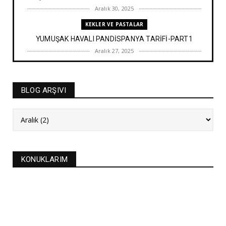
Aralık 30, 2025
KEKLER VE PASTALAR
YUMUŞAK HAVALI PANDİSPANYA TARİFİ-PART1
Aralık 27, 2025
BAYRAM TATLILARI
İRMİK HELVASI TARİFİ
BLOG ARŞIVI
Aralık 20, 2025
NEW
FASULYE SİLKMESİ TARİFİ
Kasım 04, 2025
KURABİYELER
KONUKLARIM
Alanya'nın düğünlerinin meşhur kurabiyesi- S
KURABİYE TARİF...
Ekim 17, 2025
ASTROLOJİ
21 EYLÜL 2025 GÜNEŞ TUTULMASI