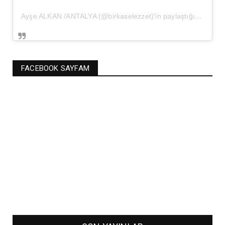
Ayşe ALKAN /ANTALYA (@birkaselezzet)'in paylaştığı bir gönderi
FACEBOOK SAYFAM