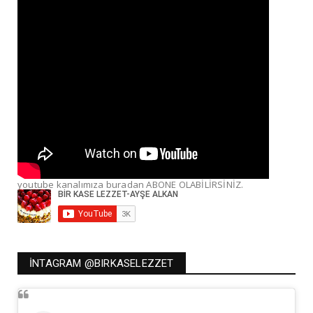
youtube kanalımıza buradan ABONE OLABİLİRSİNİZ.
İNTAGRAM @BIRKASELEZZET