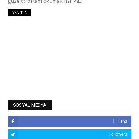
güzel😊 ortam okumak harika...
YANITLA
SOSYAL MEDYA
Fans
Followers