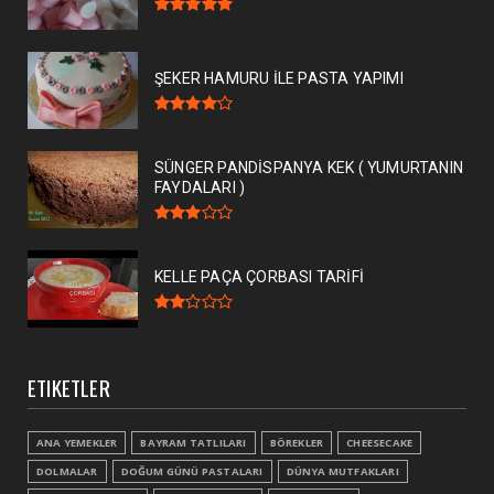
ŞEKER HAMURU İLE PASTA YAPIMI
SÜNGER PANDİSPANYA KEK ( YUMURTANIN
FAYDALARI )
KELLE PAÇA ÇORBASI TARİFİ
ETIKETLER
ANA YEMEKLER
BAYRAM TATLILARI
BÖREKLER
CHEESECAKE
DOLMALAR
DOĞUM GÜNÜ PASTALARI
DÜNYA MUTFAKLARI