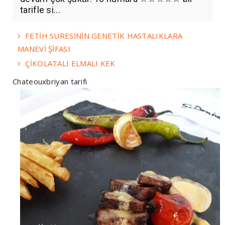
tarifle si...
FETİH SURESİNİN GENETİK HASTALIKLARA
MANEVİ ŞİFASI
ÇİKOLATALI ELMALI KEK
Chateouxbriyan tarifi