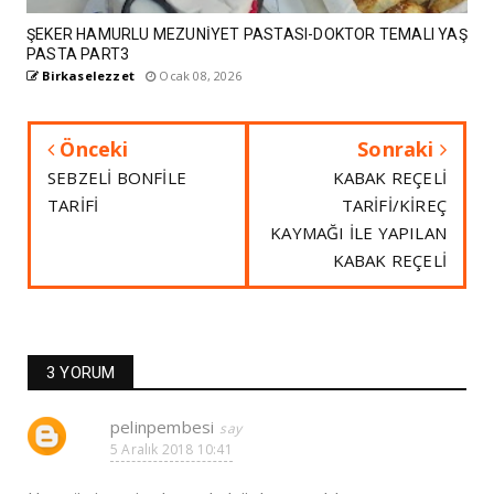
ŞEKER HAMURLU MEZUNİYET PASTASI-DOKTOR TEMALI YAŞ
PASTA PART3
Birkaselezzet
Ocak 08, 2026
Önceki
Sonraki
SEBZELİ BONFİLE
KABAK REÇELİ
TARİFİ
TARİFİ/KİREÇ
KAYMAĞI İLE YAPILAN
KABAK REÇELİ
3 YORUM
pelinpembesi
5 Aralık 2018 10:41