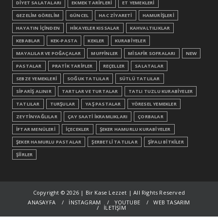
DİYET SALATALARI
EKMEK TARİFLERİ
ET YEMEKLERİ
GEZELİM GÖRELİM
GÜNCEL
HAC ZİYARETİ
HAMURİŞLERİ
HAYATIN İÇİNDEN
HİKAYELER KISSALAR
KAHVALTILIKLAR
KEBABLAR
KEK-PASTA
KEKLER
KURABİYELER
MAYALILAR VE POĞAÇALAR
MUFFİNLER
MİSAFİR SOFRALARI
NEW
PASTALAR
PRATİK TARİFLER
REÇELLER
SALATALAR
SEBZE YEMEKLERİ
SOĞUK TATLILAR
SÜTLÜ TATLILAR
SİPARİŞ ALINIR
TARTLAR VE TURTALAR
TATLI TUZLU KURABİYELER
TATLILAR
TURŞULAR
YAŞ PASTALAR
YÖRESEL YEMEKLER
ZEYTİNYAĞLILAR
ÇAY SAATİ İKRAMLIKLARI
ÇORBALAR
İFTAR MENÜLERİ
İÇECEKLER
ŞEKER HAMURLU KURABİYELER
ŞEKER HAMURLU PASTALAR
ŞERBETLİ TATLILAR
ŞİFALI BİTKİLER
ŞİİRLER
Copyright ©
2026 | Bir Kase Lezzet | All Rights Reserved
ANASAYFA
İNSTAGRAM
YOUTUBE
WEB TASARIM
İLETİŞİM