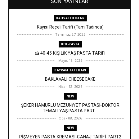
SON YAYINLAR
KAHVALTILIKLAR
Kayısı Reçeli Tarifi (Tam Tadında)
Temmuz 27, 2026
KEK-PASTA
🍰 40-45 KİŞİLİK YAŞ PASTA TARİFİ
Mayıs 18, 2026
BAYRAM TATLILARI
BAKLAVALI CHEESECAKE
Nisan 12, 2026
NEW
ŞEKER HAMURLU MEZUNİYET PASTASI-DOKTOR
TEMALI YAŞ PASTA PART...
Ocak 08, 2026
NEW
PİŞMEYEN PASTA KREMASI-GANAJ TARİFİ-PART2