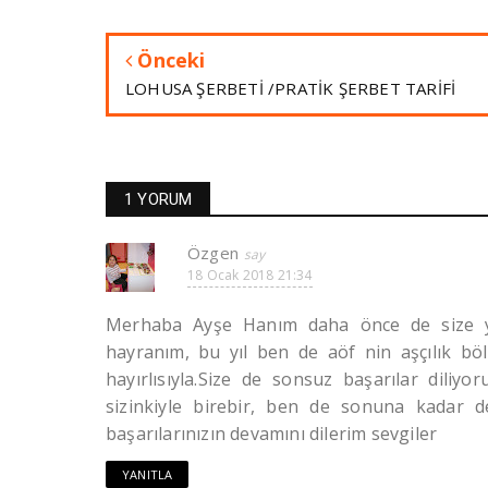
Önceki
LOHUSA ŞERBETİ /PRATİK ŞERBET TARİFİ
1 YORUM
Özgen
18 Ocak 2018 21:34
Merhaba Ayşe Hanım daha önce de size ya
hayranım, bu yıl ben de aöf nin aşçılık b
hayırlısıyla.Size de sonsuz başarılar diliy
sizinkiyle birebir, ben de sonuna kadar de
başarılarınızın devamını dilerim sevgiler
YANITLA