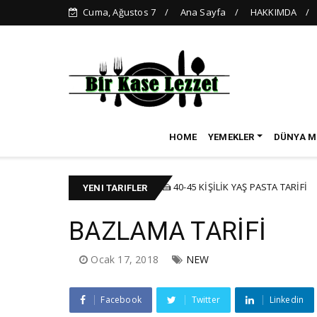
Cuma, Ağustos 7
Ana Sayfa
HAKKIMDA
HOME
YEMEKLER
DÜNYA M
dında)
🍰 40-45 KİŞİLİK YAŞ PASTA TARİFİ
KEK-PASTA
BAYR
YENI TARIFLER
BAZLAMA TARİFİ
Ocak 17, 2018
NEW
Facebook
Twitter
Linkedin