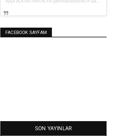
Ayşe ALKAN /ANTALYA (@birkaselezzet)'in paylaştığı bir gönderi
(
FACEBOOK SAYFAM
SON YAYINLAR