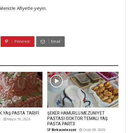
lenizle Afiyetle yeyin.
Pinterest
Email
LİK YAŞ PASTA TARİFİ
ŞEKER HAMURLU MEZUNİYET
PASTASI-DOKTOR TEMALI YAŞ
t
Mayıs 18, 2026
PASTA PART3
Birkaselezzet
Ocak 08, 2026