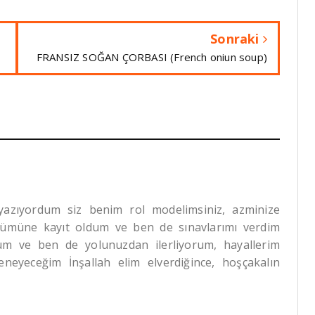
Sonraki
FRANSIZ SOĞAN ÇORBASI (French oniun soup)
zıyordum siz benim rol modelimsiniz, azminize
ölümüne kayıt oldum ve ben de sınavlarımı verdim
orum ve ben de yolunuzdan ilerliyorum, hayallerim
neyeceğim İnşallah elim elverdiğince, hoşçakalın