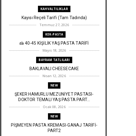
KAHVALTILIKLAR
Kayısı Reçeli Tarifi (Tam Tadında)
Temmuz 27, 2026
KEK-PASTA
🍰 40-45 KİŞİLİK YAŞ PASTA TARİFİ
Mayıs 18, 2026
BAYRAM TATLILARI
BAKLAVALI CHEESECAKE
Nisan 12, 2026
NEW
ŞEKER HAMURLU MEZUNİYET PASTASI-
DOKTOR TEMALI YAŞ PASTA PART...
Ocak 08, 2026
NEW
PİŞMEYEN PASTA KREMASI-GANAJ TARİFİ-
PART2