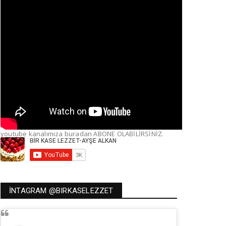
youtube kanalımıza buradan ABONE OLABİLİRSİNİZ.
İNTAGRAM @BIRKASELEZZET