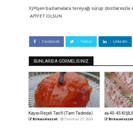
3)Pişen bazlamalara tereyağı sürüp dostlarınızla Ai
AFİYET OLSUN
Facebook
Twitter
Linkedin
BUNLARIDA GÖRMELISINIZ
Kayısı Reçeli Tarifi (Tam Tadında)
🍰 40-45 KİŞİ
Birkaselezzet
Temmuz 27, 2026
Birkaselezze