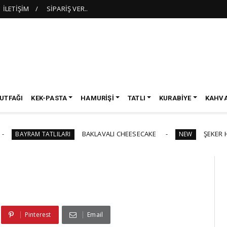
İLETİŞİM
SİPARİŞ VER..
UTFAĞI
KEK-PASTA
HAMURİŞİ
TATLI
KURABİYE
KAHVA
BAKLAVALI CHEESECAKE
ŞEKER HAMURLU 
AM TATLILARI
NEW
Pinterest
Email