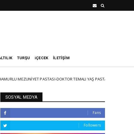
LTILIK
TURŞU
iÇECEK
İLETİŞİM
MEZUNİYET PASTASI-DOKTOR TEMALI YAŞ PASTA PART3
Pİ
NEW
SOSYAL MEDYA
Fans
Followers