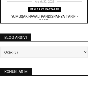
Aralık 30, 2025
KEKLER VE PASTALAR
YUMUŞAK HAVALI PANDİSPANYA TARİFİ-
PART1
Aralık 27, 2025
BAYRAM TATLILARI
BLOG ARŞIVI
İRMİK HELVASI TARİFİ
Aralık 20, 2025
NEW
FASULYE SİLKMESİ TARİFİ
Kasım 04, 2025
KONUKLARIM
KURABİYELER
Alanya'nın düğünlerinin meşhur kurabiyesi- S
KURABİYE TARİF...
Ekim 17, 2025
ASTROLOJİ
21 EYLÜL 2025 GÜNEŞ TUTULMASI