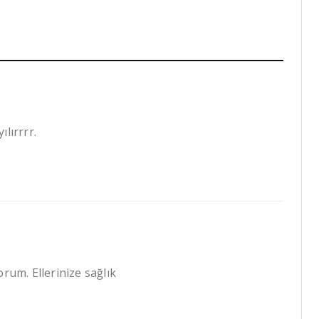
lırrrr.
orum. Ellerinize sağlık