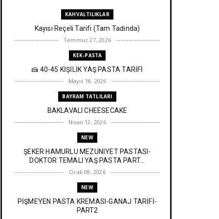
KAHVALTILIKLAR
Kayısı Reçeli Tarifi (Tam Tadında)
Temmuz 27, 2026
KEK-PASTA
🍰 40-45 KİŞİLİK YAŞ PASTA TARİFİ
Mayıs 18, 2026
BAYRAM TATLILARI
BAKLAVALI CHEESECAKE
Nisan 12, 2026
NEW
ŞEKER HAMURLU MEZUNİYET PASTASI-
DOKTOR TEMALI YAŞ PASTA PART...
Ocak 08, 2026
NEW
PİŞMEYEN PASTA KREMASI-GANAJ TARİFİ-
PART2