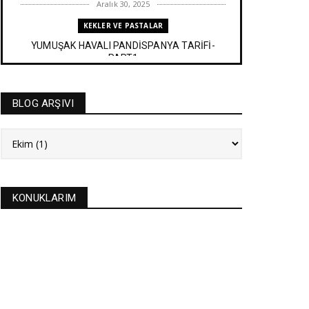
Aralık 30, 2025
KEKLER VE PASTALAR
YUMUŞAK HAVALI PANDİSPANYA TARİFİ-
PART1
Aralık 27, 2025
BAYRAM TATLILARI
BLOG ARŞIVI
İRMİK HELVASI TARİFİ
Aralık 20, 2025
NEW
FASULYE SİLKMESİ TARİFİ
Kasım 04, 2025
KONUKLARIM
KURABİYELER
Alanya'nın düğünlerinin meşhur kurabiyesi- S
KURABİYE TARİF...
Ekim 17, 2025
ASTROLOJİ
21 EYLÜL 2025 GÜNEŞ TUTULMASI