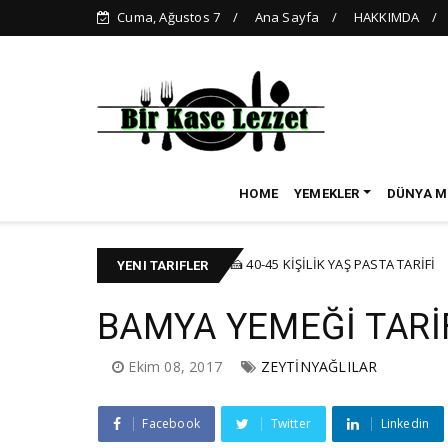
Cuma, Ağustos 7
Ana Sayfa
HAKKIMDA
HOME
YEMEKLER
DÜNYA M
adında)
🍰 40-45 KİŞİLİK YAŞ PASTA TARİFİ
KEK-PASTA
BAYR
YENI TARIFLER
BAMYA YEMEĞİ TARİ
Ekim 08, 2017
ZEYTİNYAĞLILAR
Facebook
Twitter
Linkedin