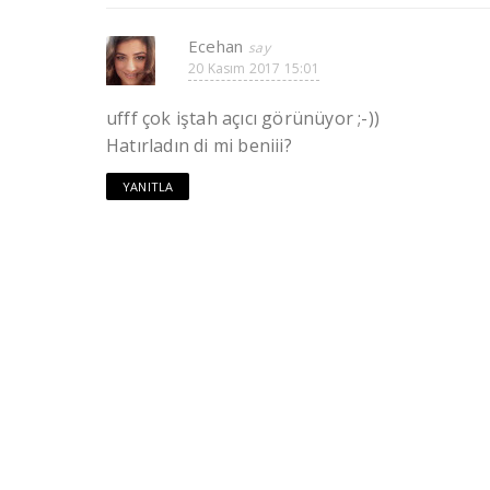
Ecehan
20 Kasım 2017 15:01
ufff çok iştah açıcı görünüyor ;-))
Hatırladın di mi beniii?
YANITLA