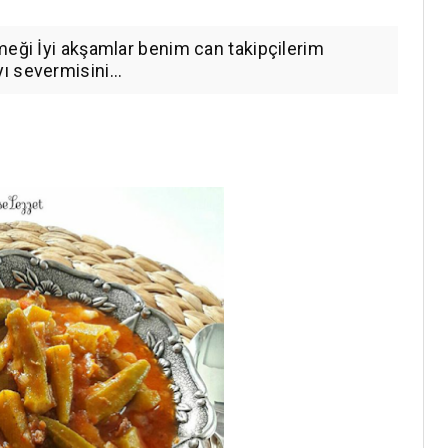
meği İyi akşamlar benim can takipçilerim
 severmisini...