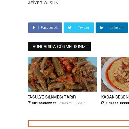
AFİYET OLSUN
Facebook
Twitter
Linkedin
BUNLARIDA GÖRMELISINIZ
FASULYE SİLKMESİ TARİFİ
KABAK BEĞEN
Birkaselezzet
Kasım 04, 2025
Birkaselezze