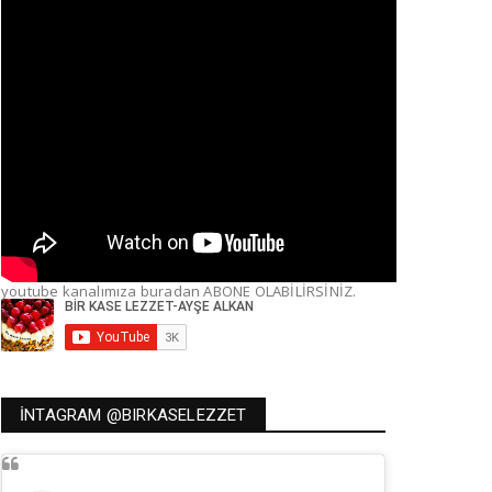
youtube kanalımıza buradan ABONE OLABİLİRSİNİZ.
İNTAGRAM @BIRKASELEZZET