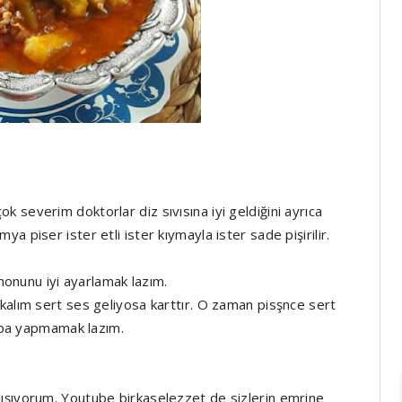
 severim doktorlar diz sıvısına iyi geldiğini ayrıca
 piser ister etli ister kıymayla ister sade pişirilir.
unu iyi ayarlamak lazım.
kalım sert ses geliyosa karttır. O zaman pisşnce sert
lapa yapmamak lazım.
ışıyorum. Youtube birkaselezzet de sizlerin emrine