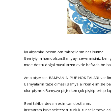
İyi akşamlar benim can takipçilerim nasılsınız?
Ben iyiyim hamdolsun.Bamyayı severmisiniz ben çok
mide dostu doğal müsil.Bizim evde haftada bir bamya
Ama pişerken BAMYANIN PÜF NOKTALARI var limon
Bamyalaırın taze olması,Bamya alırken elimizle ba
olur pişmez.Bamyayı pişirirken çok pişirip eritip 
Beni takibe devam edin can dostlarım.
İnstagram birkaselezzeti günlük güncellemeye çal