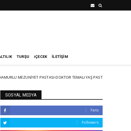
LTILIK
TURŞU
iÇECEK
İLETİŞİM
MEZUNİYET PASTASI-DOKTOR TEMALI YAŞ PASTA PART3
Pİ
NEW
SOSYAL MEDYA
Fans
Followers