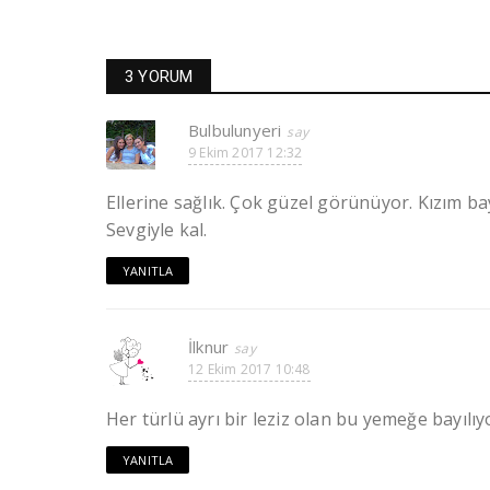
3 YORUM
Bulbulunyeri
9 Ekim 2017 12:32
Ellerine sağlık. Çok güzel görünüyor. Kızım bayı
Sevgiyle kal.
YANITLA
İlknur
12 Ekim 2017 10:48
Her türlü ayrı bir leziz olan bu yemeğe bayılıy
YANITLA