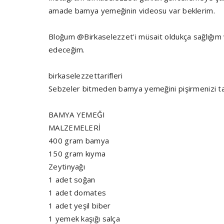
amade bamya yemeğinin videosu var beklerim.
Bloğum @Birkaselezzet'i müsait oldukça sağlığım 
edeceğim.
birkaselezzettarifleri
Sebzeler bitmeden bamya yemeğini pişirmenizi t
BAMYA YEMEĞI
MALZEMELERİ
400 gram bamya
150 gram kıyma
Zeytinyağı
1 adet soğan
1 adet domates
1 adet yeşil biber
1 yemek kaşığı salça