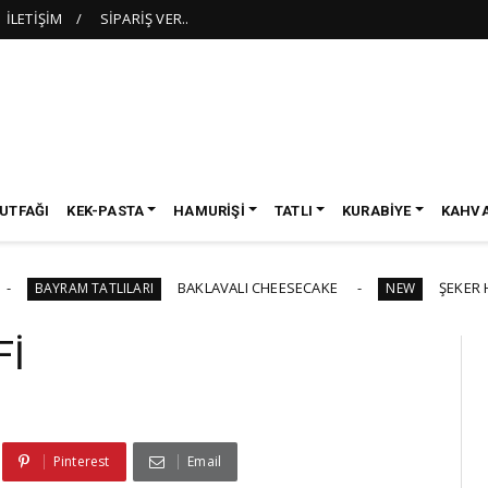
İLETİŞİM
SİPARİŞ VER..
UTFAĞI
KEK-PASTA
HAMURİŞİ
TATLI
KURABİYE
KAHVA
BAKLAVALI CHEESECAKE
ŞEKER HAMURLU 
AM TATLILARI
NEW
Fİ
Pinterest
Email