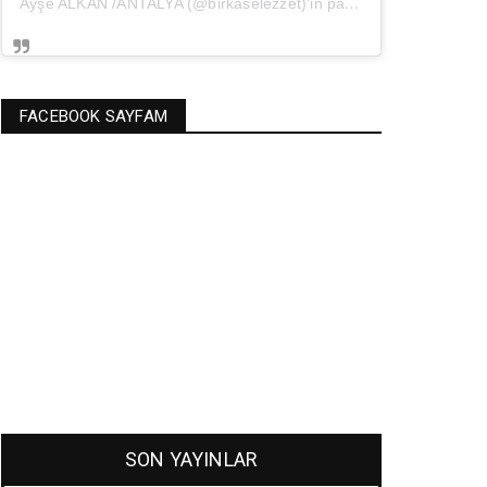
Ayşe ALKAN /ANTALYA (@birkaselezzet)'in paylaştığı bir gönderi
(
FACEBOOK SAYFAM
SON YAYINLAR