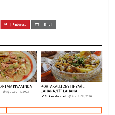
Pinterest
Email
Dİ/TAM KIVAMINDA
PORTAKALLI ZEYTİNYAĞLI
LAHANA/FİT LAHANA
t
Ağustos 14, 2023
Birkaselezzet
Aralık 08, 2020