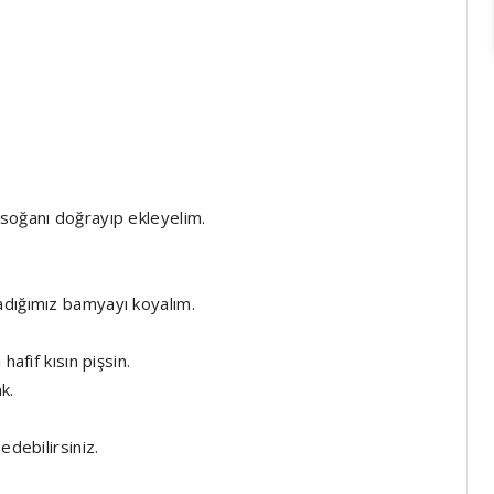
 soğanı doğrayıp ekleyelim.
adığımız bamyayı koyalım.
afif kısın pişsin.
k.
edebilirsiniz.