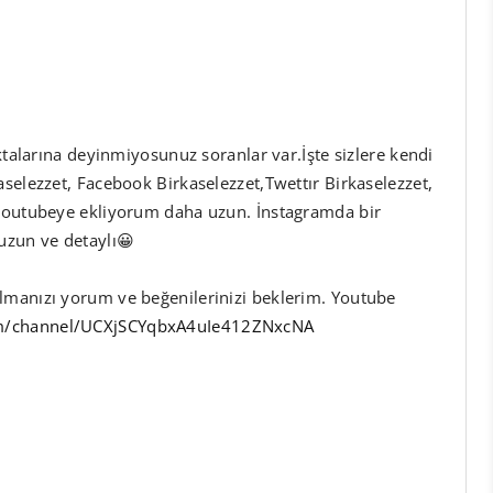
oktalarına deyinmiyosunuz soranlar var.İşte sizlere kendi
selezzet, Facebook Birkaselezzet,Twettır Birkaselezzet,
 youtubeye ekliyorum daha uzun. İnstagramda bir
uzun ve detaylı😀
lmanızı yorum ve beğenilerinizi beklerim. Youtube
om/channel/UCXjSCYqbxA4uIe412ZNxcNA