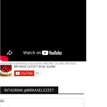
youtube kanalımıza buradan ABONE OLABİLİRSİNİZ.
İNTAGRAM @BIRKASELEZZET