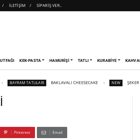
İLETİŞİM
SİPARİŞ VER..
UTFAĞI
KEK-PASTA
HAMURİŞİ
TATLI
KURABİYE
KAHVAL
BAKLAVALI CHEESECAKE
ŞEKER HAMURLU
AM TATLILARI
NEW
İ
Pinterest
Email