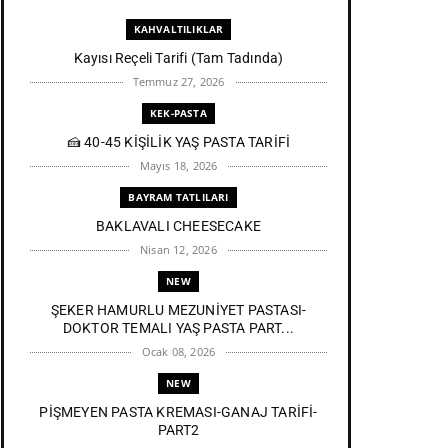
KAHVALTILIKLAR
Kayısı Reçeli Tarifi (Tam Tadında)
Temmuz 27, 2026
KEK-PASTA
🍰 40-45 KİŞİLİK YAŞ PASTA TARİFİ
Mayıs 18, 2026
BAYRAM TATLILARI
BAKLAVALI CHEESECAKE
Nisan 12, 2026
NEW
ŞEKER HAMURLU MEZUNİYET PASTASI-
DOKTOR TEMALI YAŞ PASTA PART...
Ocak 08, 2026
NEW
PİŞMEYEN PASTA KREMASI-GANAJ TARİFİ-
PART2