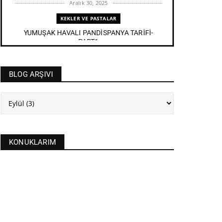
Aralık 30, 2025
KEKLER VE PASTALAR
YUMUŞAK HAVALI PANDİSPANYA TARİFİ-
PART1
Aralık 27, 2025
BAYRAM TATLILARI
BLOG ARŞIVI
İRMİK HELVASI TARİFİ
Aralık 20, 2025
NEW
FASULYE SİLKMESİ TARİFİ
Kasım 04, 2025
KONUKLARIM
KURABİYELER
Alanya'nın düğünlerinin meşhur kurabiyesi- S
KURABİYE TARİF...
Ekim 17, 2025
ASTROLOJİ
21 EYLÜL 2025 GÜNEŞ TUTULMASI