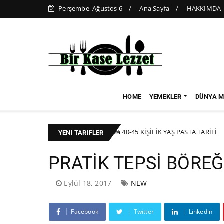
Perşembe, Ağustos 6
Ana Sayfa
HAKKIMDA
HOME
YEMEKLER
DÜNYA M
dında)
🍰 40-45 KİŞİLİK YAŞ PASTA TARİFİ
KEK-PASTA
BAYR
YENI TARIFLER
PRATİK TEPSİ BÖREĞ
Eylül 18, 2017
NEW
Facebook
Twitter
Linkedin