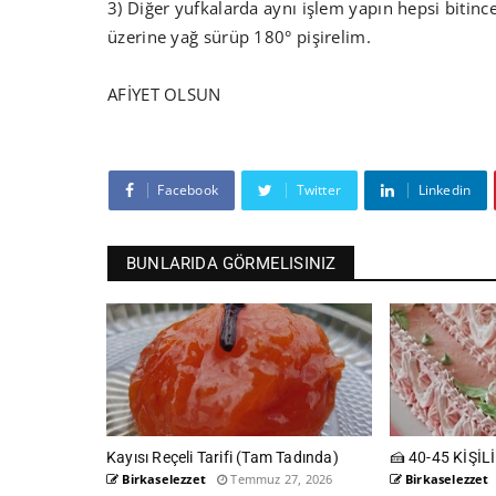
3) Diğer yufkalarda aynı işlem yapın hepsi bitinc
üzerine yağ sürüp 180° pişirelim.
AFİYET OLSUN
Facebook
Twitter
Linkedin
BUNLARIDA GÖRMELISINIZ
Kayısı Reçeli Tarifi (Tam Tadında)
🍰 40-45 KİŞİL
Birkaselezzet
Temmuz 27, 2026
Birkaselezzet