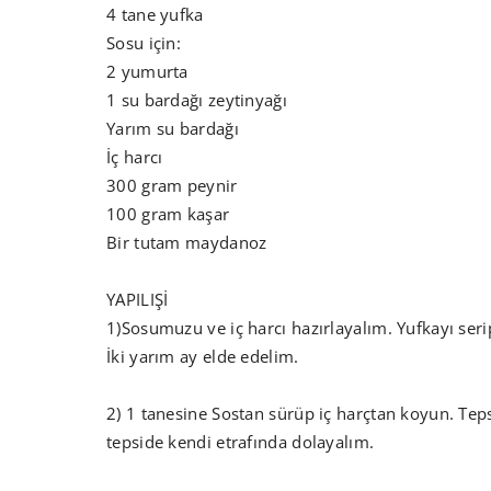
4 tane yufka
Sosu için:
2 yumurta
1 su bardağı zeytinyağı
Yarım su bardağı
İç harcı
300 gram peynir
100 gram kaşar
Bir tutam maydanoz
YAPILIŞİ
1)Sosumuzu ve iç harcı hazırlayalım. Yufkayı ser
İki yarım ay elde edelim.
2) 1 tanesine Sostan sürüp iç harçtan koyun. Teps
tepside kendi etrafında dolayalım.