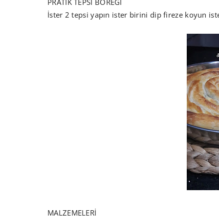
PRATİK TEPSİ BÖREĞİ
İster 2 tepsi yapın ister birini dip fireze koyun i
MALZEMELERİ