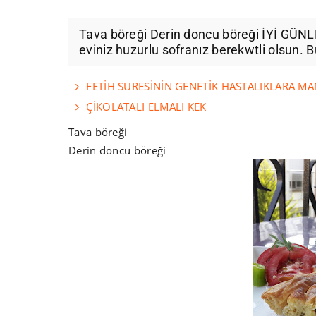
Tava böreği Derin doncu böreği İYİ GÜN
eviniz huzurlu sofranız berekwtli olsun. B
FETİH SURESİNİN GENETİK HASTALIKLARA MAN
ÇİKOLATALI ELMALI KEK
Tava böreği
Derin doncu böreği