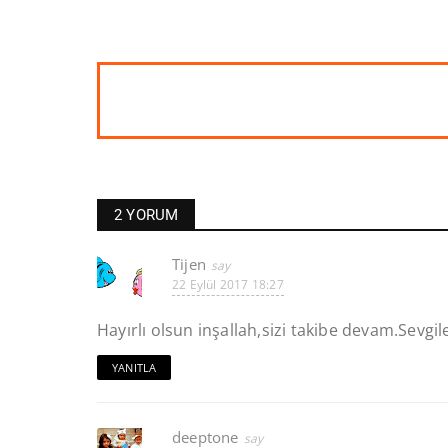
2 YORUM
Tijen
22 Eylül 2017 18:27
Hayırlı olsun inşallah,sizi takibe devam.Sevgile
YANITLA
deeptone