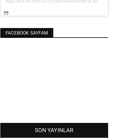
Ayşe ALKAN /ANTALYA (@birkaselezzet)'in paylaştığı bir gönderi
(
FACEBOOK SAYFAM
SON YAYINLAR