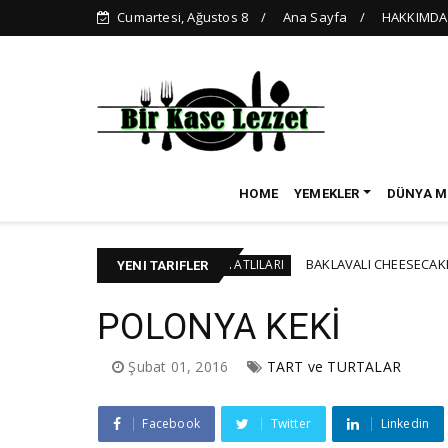
Cumartesi, Ağustos 8
Ana Sayfa
HAKKIMDA
HOME
YEMEKLER
DÜNYA M
STA TARİFİ
BAKLAVALI CHEESECAKE
BAYRAM TATLILARI
NE
YENI TARIFLER
POLONYA KEKİ
Şubat 01, 2016
TART ve TURTALAR
Facebook
Twitter
Linkedin