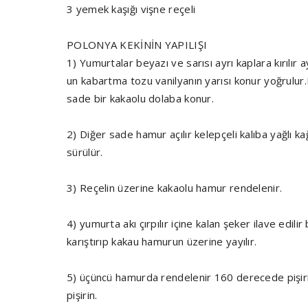
3 yemek kaşığı vişne reçeli
POLONYA KEKİNİN YAPILIŞI
1) Yumurtalar beyazı ve sarısı ayrı kaplara kırılır a
un kabartma tozu vanilyanın yarısı konur yoğrulur.Ha
sade bir kakaolu dolaba konur.
2) Diğer sade hamur açılır kelepçeli kalıba yağlı ka
sürülür.
3) Reçelin üzerine kakaolu hamur rendelenir.
4) yumurta akı çırpılır içine kalan şeker ilave edili
karıştırıp kakau hamurun üzerine yayılır.
5) üçüncü hamurda rendelenir 160 derecede pişirili
pişirin.