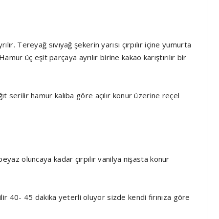
yrılır. Tereyağ sıvıyağ şekerin yarısı çırpılır içine yumurta
mur üç eşit parçaya ayrılır birine kakao karıştırılır bir
ğıt serilir hamur kalıba göre açılır konur üzerine reçel
r beyaz oluncaya kadar çırpılır vanilya nişasta konur
r 40- 45 dakika yeterli oluyor sizde kendi fırınıza göre