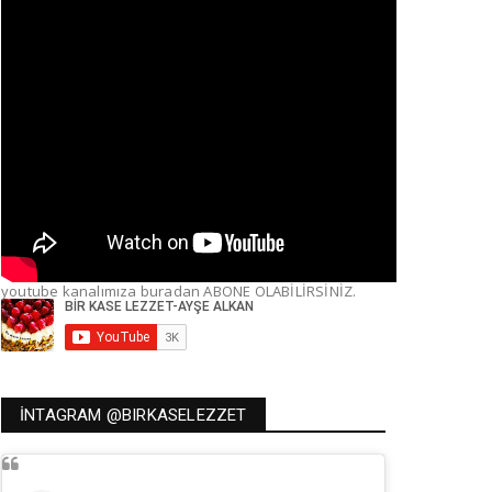
youtube kanalımıza buradan ABONE OLABİLİRSİNİZ.
İNTAGRAM @BIRKASELEZZET