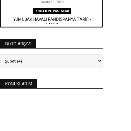
Aralık 30, 2025
KEKLER VE PASTALAR
YUMUŞAK HAVALI PANDİSPANYA TARİFİ-
PART1
Aralık 27, 2025
BAYRAM TATLILARI
BLOG ARŞIVI
İRMİK HELVASI TARİFİ
Aralık 20, 2025
NEW
FASULYE SİLKMESİ TARİFİ
Kasım 04, 2025
KONUKLARIM
KURABİYELER
Alanya'nın düğünlerinin meşhur kurabiyesi- S
KURABİYE TARİF...
Ekim 17, 2025
ASTROLOJİ
21 EYLÜL 2025 GÜNEŞ TUTULMASI