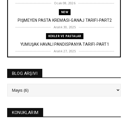
Ocak 08, 2026
NEW
PİŞMEYEN PASTA KREMASI-GANAJ TARİFİ-PART2
Aralık 30, 2025
KEKLER VE PASTALAR
YUMUŞAK HAVALI PANDİSPANYA TARİFİ-PART1
Aralık 27, 2025
BAYRAM TATLILARI
İRMİK HELVASI TARİFİ
BLOG ARŞIVI
Aralık 20, 2025
NEW
FASULYE SİLKMESİ TARİFİ
Kasım 04, 2025
KURABİYELER
KONUKLARIM
Alanya'nın düğünlerinin meşhur kurabiyesi- S
KURABİYE TARİF...