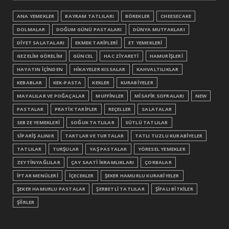
ANA YEMEKLER
BAYRAM TATLILARI
BÖREKLER
CHEESECAKE
DOLMALAR
DOĞUM GÜNÜ PASTALARI
DÜNYA MUTFAKLARI
DİYET SALATALARI
EKMEK TARİFLERİ
ET YEMEKLERİ
GEZELİM GÖRELİM
GÜNCEL
HAC ZİYARETİ
HAMURİŞLERİ
HAYATIN İÇİNDEN
HİKAYELER KISSALAR
KAHVALTILIKLAR
KEBABLAR
KEK-PASTA
KEKLER
KURABİYELER
MAYALILAR VE POĞAÇALAR
MUFFİNLER
MİSAFİR SOFRALARI
NEW
PASTALAR
PRATİK TARİFLER
REÇELLER
SALATALAR
SEBZE YEMEKLERİ
SOĞUK TATLILAR
SÜTLÜ TATLILAR
SİPARİŞ ALINIR
TARTLAR VE TURTALAR
TATLI TUZLU KURABİYELER
TATLILAR
TURŞULAR
YAŞ PASTALAR
YÖRESEL YEMEKLER
ZEYTİNYAĞLILAR
ÇAY SAATİ İKRAMLIKLARI
ÇORBALAR
İFTAR MENÜLERİ
İÇECEKLER
ŞEKER HAMURLU KURABİYELER
ŞEKER HAMURLU PASTALAR
ŞERBETLİ TATLILAR
ŞİFALI BİTKİLER
ŞİİRLER