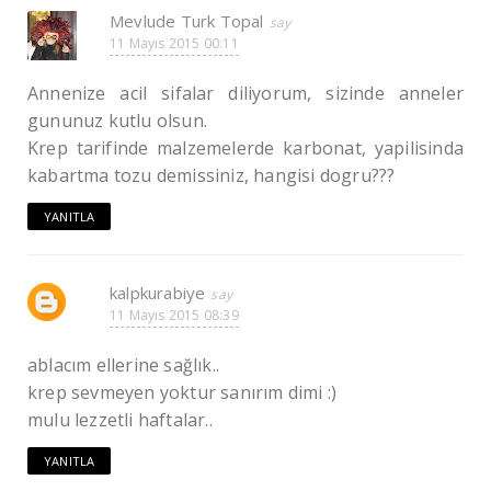
Mevlude Turk Topal
11 Mayıs 2015 00:11
Annenize acil sifalar diliyorum, sizinde anneler
gununuz kutlu olsun.
Krep tarifinde malzemelerde karbonat, yapilisinda
kabartma tozu demissiniz, hangisi dogru???
YANITLA
kalpkurabiye
11 Mayıs 2015 08:39
ablacım ellerine sağlık..
krep sevmeyen yoktur sanırım dimi :)
mulu lezzetli haftalar..
YANITLA