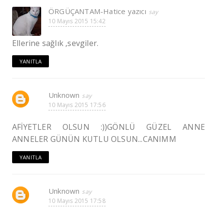
ÖRGÜÇANTAM-Hatice yazıcı
10 Mayıs 2015 15:42
Ellerine sağlık ,sevgiler.
YANITLA
Unknown
10 Mayıs 2015 17:56
AFİYETLER OLSUN :))GÖNLÜ GÜZEL ANNE
ANNELER GÜNÜN KUTLU OLSUN...CANIMM
YANITLA
Unknown
10 Mayıs 2015 17:58