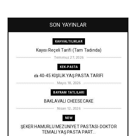
SON YAYINLAR
KAHVALTILIKLAR
Kayısı Reçeli Tarifi (Tam Tadında)
Temmuz 27, 2026
KEK-PASTA
🍰 40-45 KİŞİLİK YAŞ PASTA TARİFİ
Mayıs 18, 2026
BAYRAM TATLILARI
BAKLAVALI CHEESECAKE
Nisan 12, 2026
NEW
ŞEKER HAMURLU MEZUNİYET PASTASI-DOKTOR
TEMALI YAŞ PASTA PART...