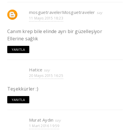
mosguetravelerMosguetraveler
11 Mayıs 2015 18:23
Canım krep bile elinde ayrı bir güzelleşiyor
Ellerine sağlık
YANITLA
Hatice
20 Mayıs 2015 16:25
Teşekkürler :)
YANITLA
Murat Aydın
1 Mart 2016 19:59