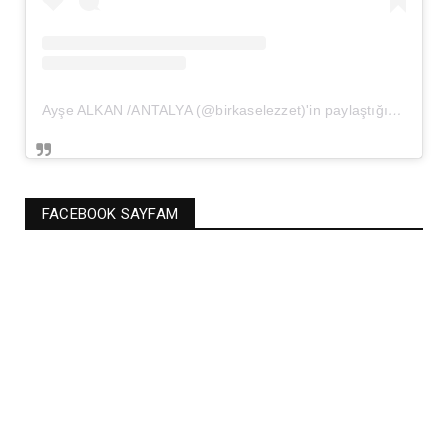
Ayşe ALKAN /ANTALYA (@birkaselezzet)'in paylaştığı bir gönderi
FACEBOOK SAYFAM