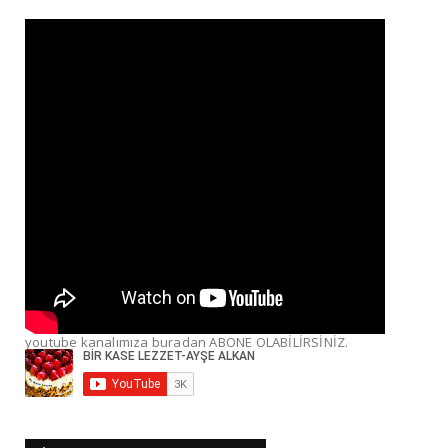
youtube kanalımıza buradan ABONE OLABİLİRSİNİZ.