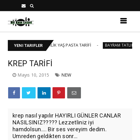
🍰 40-45 KİŞİLİK YAŞ PASTA TARİFİ
BAKLAV
BAYRAM TATLILARI
YENI TARIFLER
KREP TARİFİ
Mayıs 10, 2015
NEW
krep nasıl yapılır HAYIRLI GÜNLER CANLAR
NASILSINIZ????? Lezzetliniz iyi
hamdolsun.... Bir ses vereyim dedim.
Umreden geldikten sonr...