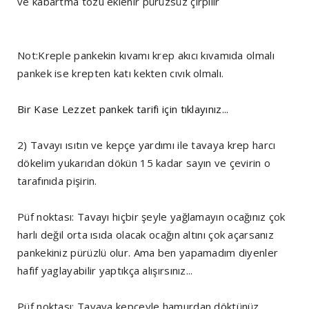
ve kabartma tozu eklenir pürüzsüz çırpılır
Not:Kreple pankekin kıvamı krep akıcı kıvamıda olmalı
pankek ise krepten katı kekten cıvık olmalı.
Bir Kase Lezzet pankek tarifi için tıklayınız...
2) Tavayı ısıtın ve kepçe yardımı ile tavaya krep harcı
dökelim yukarıdan dökün 15 kadar sayın ve çevirin o
tarafınıda pişirin.
Püf noktası: Tavayı hiçbir şeyle yağlamayın ocağınız çok
harlı değil orta ısıda olacak ocağın altını çok açarsanız
pankekiniz pürüzlü olur. Ama ben yapamadım diyenler
hafif yaglayabilir yaptıkça alışırsınız...
Püf noktası: Tavaya kepçeyle hamurdan döktünüz