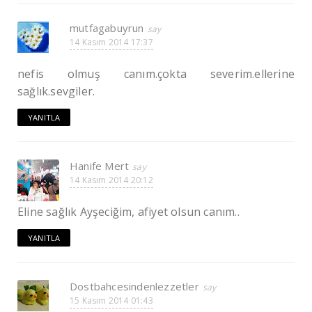
mutfagabuyrun
14 Kasım 2014 17:37
nefis olmuş canım.çokta severim.ellerine
sağlık.sevgiler.
YANITLA
Hanife Mert
14 Kasım 2014 20:12
Eline sağlık Ayşeciğim, afiyet olsun canım..
YANITLA
Dostbahcesindenlezzetler
15 Kasım 2014 01:43