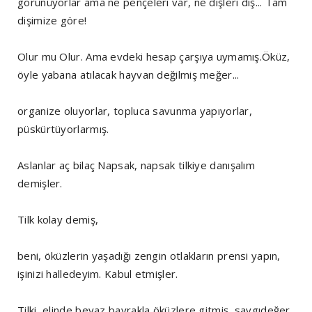
görünüyorlar ama ne pençeleri var, ne dişleri diş... Tam
dişimize göre!
Olur mu Olur. Ama evdeki hesap çarşıya uymamış.Öküz,
öyle yabana atılacak hayvan değilmiş meğer...
organize oluyorlar, topluca savunma yapıyorlar,
püskürtüyorlarmış.
Aslanlar aç bilaç Napsak, napsak tilkiye danışalım
demişler.
Tilk kolay demiş,
beni, öküzlerin yaşadığı zengin otlakların prensi yapın,
işinizi halledeyim. Kabul etmişler.
Tilki, elinde beyaz bayrakla öküzlere gitmiş, saygıdeğer