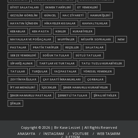
DİYET SALATALARI
EKMEK TARİFLERİ
ET YEMEKLERİ
GEZELİM GÖRELİM
GÜNCEL
HAC ZİYARETİ
HAMURİŞLERİ
HAYATIN İÇİNDEN
HİKAYELER KISSALAR
KAHVALTILIKLAR
KEBABLAR
KEK-PASTA
KEKLER
KURABİYELER
MAYALILAR VE POĞAÇALAR
MUFFİNLER
MİSAFİR SOFRALARI
NEW
PASTALAR
PRATİK TARİFLER
REÇELLER
SALATALAR
SEBZE YEMEKLERİ
SOĞUK TATLILAR
SÜTLÜ TATLILAR
SİPARİŞ ALINIR
TARTLAR VE TURTALAR
TATLI TUZLU KURABİYELER
TATLILAR
TURŞULAR
YAŞ PASTALAR
YÖRESEL YEMEKLER
ZEYTİNYAĞLILAR
ÇAY SAATİ İKRAMLIKLARI
ÇORBALAR
İFTAR MENÜLERİ
İÇECEKLER
ŞEKER HAMURLU KURABİYELER
ŞEKER HAMURLU PASTALAR
ŞERBETLİ TATLILAR
ŞİFALI BİTKİLER
ŞİİRLER
Copyright ©
2026 | Bir Kase Lezzet | All Rights Reserved
ANASAYFA
İNSTAGRAM
YOUTUBE
WEB TASARIM
İLETİŞİM