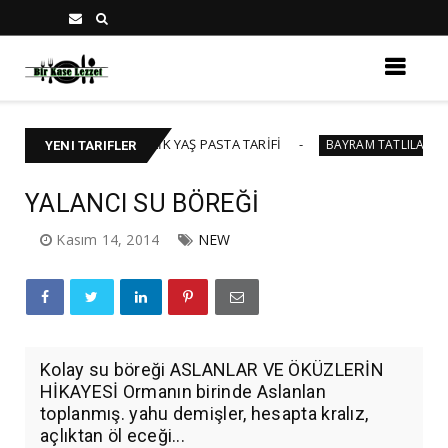
🍰 40-45 KİŞİLİK YAŞ PASTA TARİFİ
BAKLAVALI
BAYRAM TATLILARI
YENI TARIFLER
YALANCI SU BÖREĞİ
Kasım 14, 2014
NEW
Kolay su böreği ASLANLAR VE ÖKÜZLERİN
HİKAYESİ Ormanın birinde Aslanlan
toplanmış. yahu demişler, hesapta kralız,
açlıktan öl eceği...