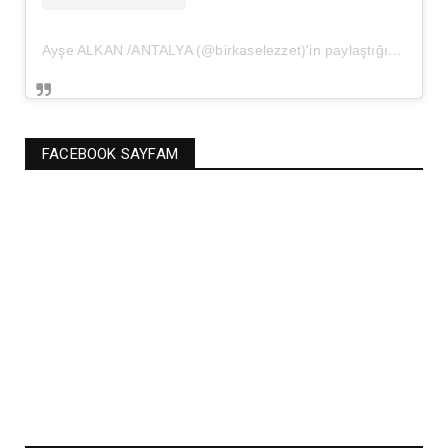
Ayşe ALKAN /ANTALYA (@birkaselezzet)'in paylaştığı bir gönderi
FACEBOOK SAYFAM