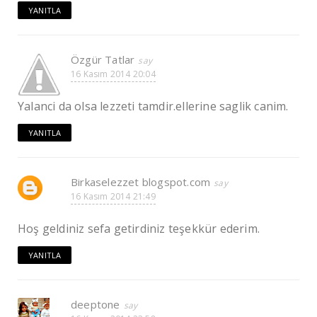
YANITLA
Özgür Tatlar
16 Kasım 2014 20:04
Yalanci da olsa lezzeti tamdir.ellerine saglik canim.
YANITLA
Birkaselezzet blogspot.com
16 Kasım 2014 21:49
Hoş geldiniz sefa getirdiniz teşekkür ederim.
YANITLA
deeptone