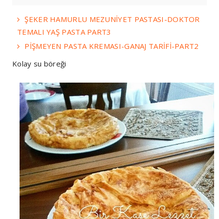
ŞEKER HAMURLU MEZUNİYET PASTASI-DOKTOR
TEMALI YAŞ PASTA PART3
PİŞMEYEN PASTA KREMASI-GANAJ TARİFİ-PART2
Kolay su böreği