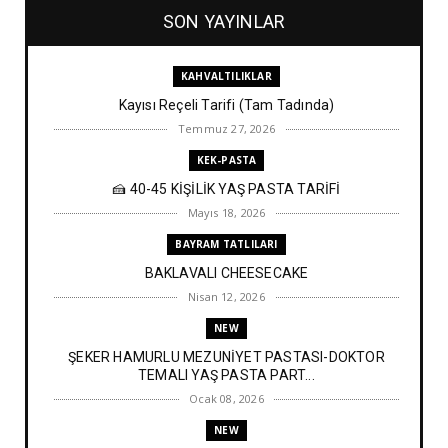
SON YAYINLAR
KAHVALTILIKLAR
Kayısı Reçeli Tarifi (Tam Tadında)
Temmuz 27, 2026
KEK-PASTA
🍰 40-45 KİŞİLİK YAŞ PASTA TARİFİ
Mayıs 18, 2026
BAYRAM TATLILARI
BAKLAVALI CHEESECAKE
Nisan 12, 2026
NEW
ŞEKER HAMURLU MEZUNİYET PASTASI-DOKTOR
TEMALI YAŞ PASTA PART...
Ocak 08, 2026
NEW