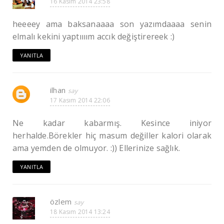
16 Kasım 2014 23:58
heeeey ama baksanaaaa son yazımdaaaa senin
elmalı kekini yaptıııım accık değiştirereek :)
YANITLA
ilhan
17 Kasım 2014 22:06
Ne kadar kabarmış. Kesince iniyor
herhalde.Börekler hiç masum değiller kalori olarak
ama yemden de olmuyor. :)) Ellerinize sağlık.
YANITLA
özlem
18 Kasım 2014 13:24