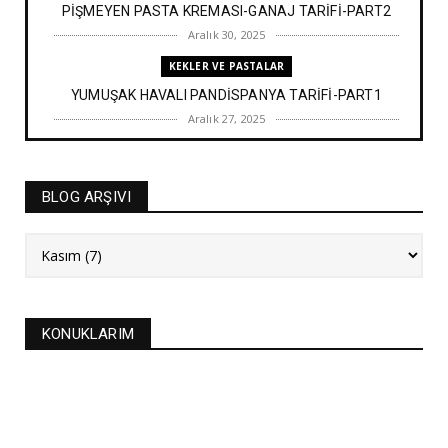
PİŞMEYEN PASTA KREMASI-GANAJ TARİFİ-PART2
Aralık 30, 2025
KEKLER VE PASTALAR
YUMUŞAK HAVALI PANDİSPANYA TARİFİ-PART1
Aralık 27, 2025
BAYRAM TATLILARI
İRMİK HELVASI TARİFİ
BLOG ARŞIVI
Aralık 20, 2025
NEW
FASULYE SİLKMESİ TARİFİ
Kasım 04, 2025
KURABİYELER
KONUKLARIM
Alanya'nın düğünlerinin meşhur kurabiyesi- S
KURABİYE TARİF...
Ekim 17, 2025
ASTROLOJİ