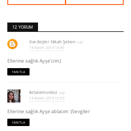
12 YORUM
Kardeşler Nikah Şekeri
14 Kasım 2014 14:45
Ellerine sağlık Ayşe'cim:)
YANITLA
ikitanemvebiz
14 Kasım 2014 15:50
Ellerine sağlık Ayşe ablacım :)Sevgiler
YANITLA