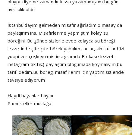
oluyor diye ne zamandır kıssa yazamamıştım bu gün
ayrıcalık oldu.
İstanbuldayım gelmeden misafir ağırladım o masayıda
paylaşırım ins. Misafirlerime yapmıştım kolay su
böreğini. Bu günde sizlerle evde kolayca su böreği
lezzetinde çıtır çıtır börek yapalım canlar, kim tutar bizi
yuppi ver çoşkuyu mis instgramda
Bir kase lezzet
instagram tık tık:)
paylaştım bloğumada koymalıyım bu
tarifi dedim.Bu böreği misafirlerim için yaptım sizleride
tavsiye ediyorum
Haydi bayanlar baylar
Pamuk eller mutfağa