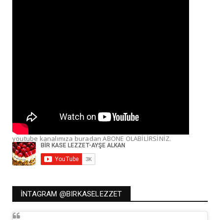
youtube kanalımıza buradan ABONE OLABİLİRSİNİZ.
İNTAGRAM @BIRKASELEZZET