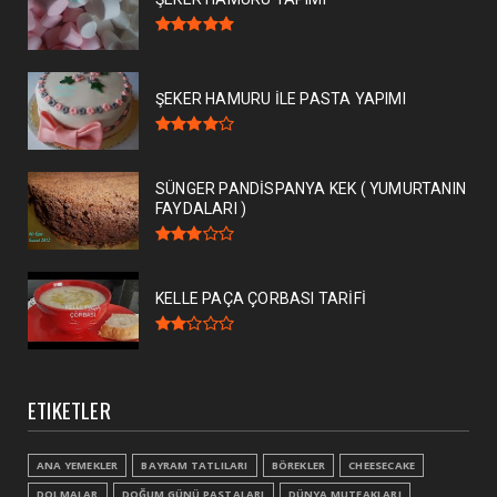
ŞEKER HAMURU İLE PASTA YAPIMI
SÜNGER PANDİSPANYA KEK ( YUMURTANIN
FAYDALARI )
KELLE PAÇA ÇORBASI TARİFİ
ETIKETLER
ANA YEMEKLER
BAYRAM TATLILARI
BÖREKLER
CHEESECAKE
DOLMALAR
DOĞUM GÜNÜ PASTALARI
DÜNYA MUTFAKLARI