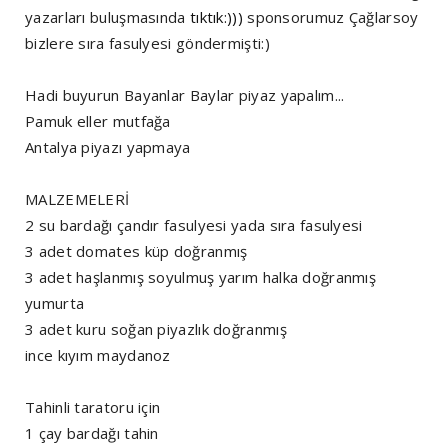
yazarları buluşmasında
tıktık:)))
sponsorumuz Çağlarsoy
bizlere sıra fasulyesi göndermişti:)
Hadi buyurun Bayanlar Baylar piyaz yapalım...
Pamuk eller mutfağa
Antalya piyazı yapmaya
MALZEMELERİ
2 su bardağı çandır fasulyesi yada sıra fasulyesi
3 adet domates küp doğranmış
3 adet haşlanmış soyulmuş yarım halka doğranmış
yumurta
3 adet kuru soğan piyazlık doğranmış
ince kıyım maydanoz
Tahinli taratoru için
1 çay bardağı tahin