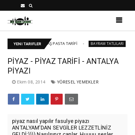
0-45 KİŞİLİK YAŞ PASTA TARİFİ
BAKLAVALI CH
BAYRAM TATLILARI
YENI TARIFLER
PİYAZ - PİYAZ TARİFİ - ANTALYA
PİYAZI
Ekim 08, 2014
YÖRESEL YEMEKLER
piyaz nasıl yapılır fasulye piyazı
ANTALYAM'DAN SEVGİLER LEZZETLİNİZ
GELDİ:)))) Nasılsınız canlar. Huuuu sesler