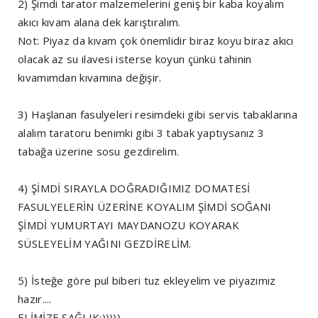
2) Şimdi tarator malzemelerini geniş bir kaba koyalım
akıcı kıvam alana dek karıştıralım.
Not: Piyaz da kıvam çok önemlidir biraz koyu biraz akıcı
olacak az su ilavesi isterse koyun çünkü tahinin
kıvamımdan kıvamına değişir.
3) Haşlanan fasulyeleri resimdeki gibi servis tabaklarına
alalım taratoru benimki gibi 3 tabak yaptıysanız 3
tabağa üzerine sosu gezdirelim.
4) ŞİMDİ SIRAYLA DOĞRADIĞIMIZ DOMATESİ
FASULYELERİN ÜZERİNE KOYALIM ŞİMDİ SOĞANI
ŞİMDİ YUMURTAYI MAYDANOZU KOYARAK
SÜSLEYELİM YAĞINI GEZDİRELİM.
5) İsteğe göre pul biberi tuz ekleyelim ve piyazımız
hazır....
ELİMİZE SAĞLIK:)))))