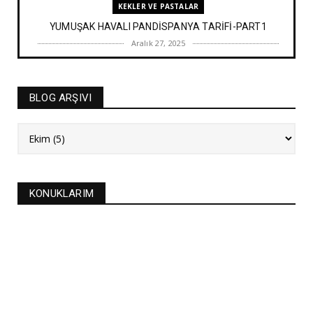
KEKLER VE PASTALAR
YUMUŞAK HAVALI PANDİSPANYA TARİFİ-PART1
Aralık 27, 2025
BAYRAM TATLILARI
İRMİK HELVASI TARİFİ
BLOG ARŞIVI
Aralık 20, 2025
NEW
FASULYE SİLKMESİ TARİFİ
Kasım 04, 2025
KURABİYELER
KONUKLARIM
Alanya'nın düğünlerinin meşhur kurabiyesi- S
KURABİYE TARİF...
Ekim 17, 2025
ASTROLOJİ
21 EYLÜL 2025 GÜNEŞ TUTULMASI
Eylül 21, 2025