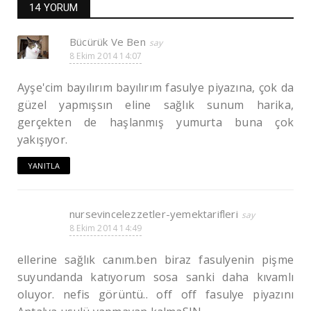
14 YORUM
Bücürük Ve Ben
8 Ekim 2014 14:07
Ayşe'cim bayılırım bayılırım fasulye piyazına, çok da
güzel yapmışsın eline sağlık sunum harika,
gerçekten de haşlanmış yumurta buna çok
yakışıyor.
YANITLA
nursevincelezzetler-yemektarifleri
8 Ekim 2014 14:49
ellerine sağlık canım.ben biraz fasulyenin pişme
suyundanda katıyorum sosa sanki daha kıvamlı
oluyor. nefis görüntü.. off off fasulye piyazını