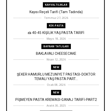
KAHVALTILIKLAR
Kayısı Reçeli Tarifi (Tam Tadında)
Temmuz 27, 2026
KEK-PASTA
🍰 40-45 KİŞİLİK YAŞ PASTA TARİFİ
Mayıs 18, 2026
BAYRAM TATLILARI
BAKLAVALI CHEESECAKE
Nisan 12, 2026
NEW
ŞEKER HAMURLU MEZUNİYET PASTASI-DOKTOR
TEMALI YAŞ PASTA PART...
Ocak 08, 2026
NEW
PİŞMEYEN PASTA KREMASI-GANAJ TARİFİ-PART2
Aralık 30, 2025