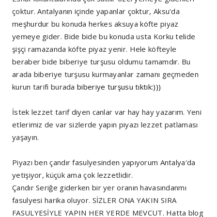
çoktur. Antalyanın içinde yapanlar çoktur, Aksu'da
meşhurdur bu konuda herkes aksuya köfte piyaz
yemeye gider. Bide bide bu konuda usta Korku telide
şişçi ramazanda köfte piyaz yenir. Hele köfteyle
beraber bide biberiye turşusu oldumu tamamdır. Bu
arada biberiye turşusu kurmayanlar zamanı geçmeden
kurun tarifi burada
biberiye turşusu tıktık:)))
İstek lezzet tarif diyen canlar var hay hay yazarım. Yeni
etlerimiz de var sizlerde yapın piyazı lezzet patlaması
yaşayın.
Piyazı ben çandır fasulyesinden yapıyorum Antalya'da
yetişiyor, küçük ama çok lezzetlidir.
Çandır Seriğe giderken bir yer oranın havasındanmı
fasulyesi harika oluyor. SİZLER ONA YAKIN SIRA
FASULYESİYLE YAPIN HER YERDE MEVCUT. Hatta blog