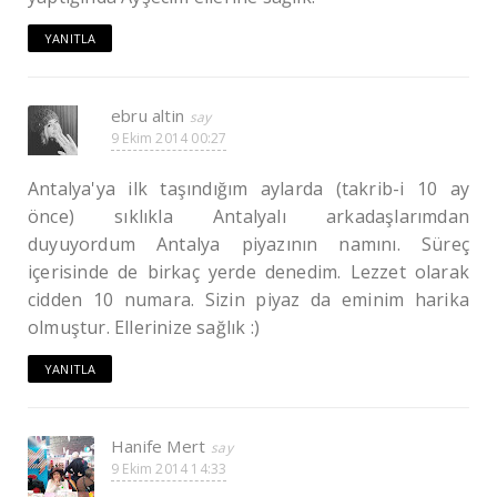
YANITLA
ebru altin
9 Ekim 2014 00:27
Antalya'ya ilk taşındığım aylarda (takrib-i 10 ay
önce) sıklıkla Antalyalı arkadaşlarımdan
duyuyordum Antalya piyazının namını. Süreç
içerisinde de birkaç yerde denedim. Lezzet olarak
cidden 10 numara. Sizin piyaz da eminim harika
olmuştur. Ellerinize sağlık :)
YANITLA
Hanife Mert
9 Ekim 2014 14:33