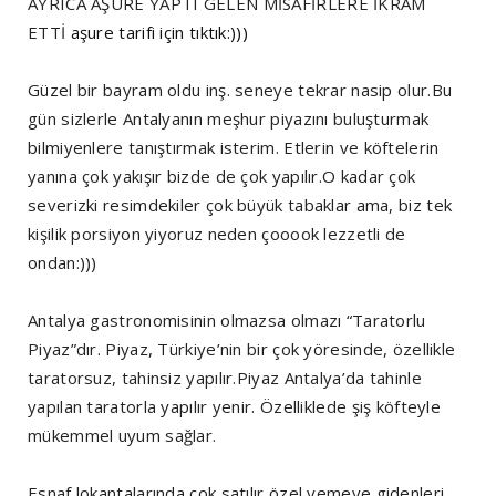
AYRICA AŞURE YAPTI GELEN MİSAFİRLERE İKRAM
ETTİ
aşure tarifi için tıktık:)))
Güzel bir bayram oldu inş. seneye tekrar nasip olur.Bu
gün sizlerle Antalyanın meşhur piyazını buluşturmak
bilmiyenlere tanıştırmak isterim. Etlerin ve köftelerin
yanına çok yakışır bizde de çok yapılır.O kadar çok
severizki resimdekiler çok büyük tabaklar ama, biz tek
kişilik porsiyon yiyoruz neden çooook lezzetli de
ondan:)))
Antalya gastronomisinin olmazsa olmazı “Taratorlu
Piyaz”dır. Piyaz, Türkiye’nin bir çok yöresinde, özellikle
taratorsuz, tahinsiz yapılır.Piyaz Antalya’da tahinle
yapılan taratorla yapılır yenir. Özelliklede şiş köfteyle
mükemmel uyum sağlar.
Esnaf lokantalarında çok satılır özel yemeye gidenleri