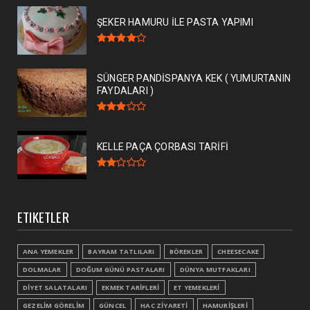
ŞEKER HAMURU İLE PASTA YAPIMI
SÜNGER PANDİSPANYA KEK ( YUMURTANIN
FAYDALARI )
KELLE PAÇA ÇORBASI TARİFİ
ETIKETLER
ANA YEMEKLER
BAYRAM TATLILARI
BÖREKLER
CHEESECAKE
DOLMALAR
DOĞUM GÜNÜ PASTALARI
DÜNYA MUTFAKLARI
DİYET SALATALARI
EKMEK TARİFLERİ
ET YEMEKLERİ
GEZELİM GÖRELİM
GÜNCEL
HAC ZİYARETİ
HAMURİŞLERİ