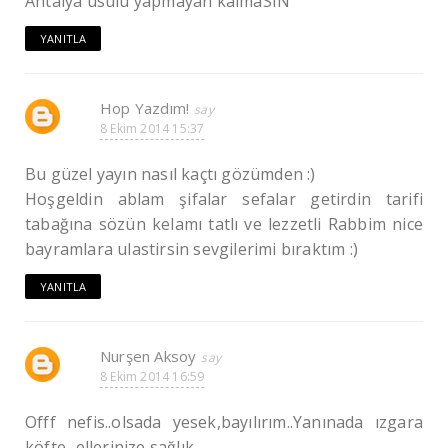
Antalya usulü yapmayan kalmaSIN
YANITLA
Hop Yazdım!
8 Ekim 2014 15:37
Bu güzel yayın nasıl kaçtı gözümden :)
Hoşgeldin ablam şifalar sefalar getirdin tarifi
tabağına sözün kelamı tatlı ve lezzetli Rabbim nice
bayramlara ulastirsin sevgilerimi bıraktım :)
YANITLA
Nurşen Aksoy
8 Ekim 2014 16:59
Offf nefis..olsada yesek,bayılırım..Yanınada ızgara
köfte...ellerinize sağlık..