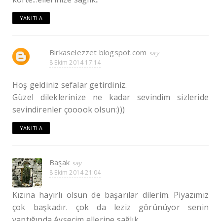
YANITLA
Birkaselezzet blogspot.com
8 Ekim 2014 17:14
Hoş geldiniz sefalar getirdiniz.
Güzel dileklerinize ne kadar sevindim sizleride
sevindirenler çooook olsun:)))
YANITLA
Başak
8 Ekim 2014 21:04
Kızına hayırlı olsun de başarılar dilerim. Piyazımız
çok başkadır. çok da leziz görünüyor senin
yaptığında Ayşecim ellerine sağlık.