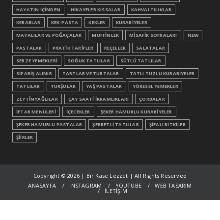
HAYATIN İÇİNDEN
HİKAYELER KISSALAR
KAHVALTILIKLAR
KEBABLAR
KEK-PASTA
KEKLER
KURABİYELER
MAYALILAR VE POĞAÇALAR
MUFFİNLER
MİSAFİR SOFRALARI
NEW
PASTALAR
PRATİK TARİFLER
REÇELLER
SALATALAR
SEBZE YEMEKLERİ
SOĞUK TATLILAR
SÜTLÜ TATLILAR
SİPARİŞ ALINIR
TARTLAR VE TURTALAR
TATLI TUZLU KURABİYELER
TATLILAR
TURŞULAR
YAŞ PASTALAR
YÖRESEL YEMEKLER
ZEYTİNYAĞLILAR
ÇAY SAATİ İKRAMLIKLARI
ÇORBALAR
İFTAR MENÜLERİ
İÇECEKLER
ŞEKER HAMURLU KURABİYELER
ŞEKER HAMURLU PASTALAR
ŞERBETLİ TATLILAR
ŞİFALI BİTKİLER
ŞİİRLER
Copyright ©
2026 | Bir Kase Lezzet | All Rights Reserved
ANASAYFA
İNSTAGRAM
YOUTUBE
WEB TASARIM
İLETİŞİM