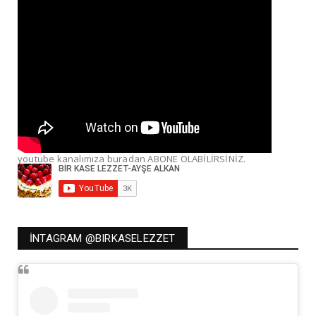
youtube kanalımıza buradan ABONE OLABİLİRSİNİZ.
İNTAGRAM @BIRKASELEZZET