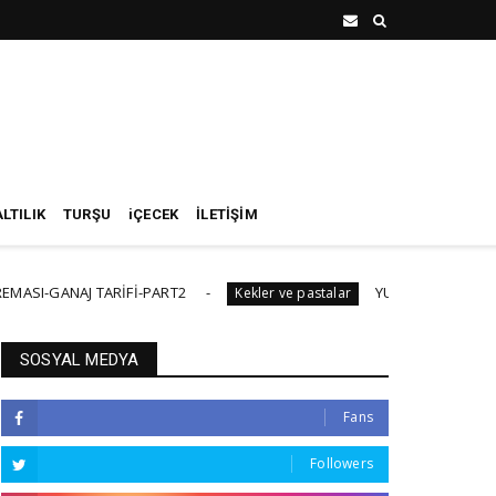
LTILIK
TURŞU
iÇECEK
İLETİŞİM
 TARİFİ-PART2
YUMUŞAK HAVALI PANDİSPANY
Kekler ve pastalar
SOSYAL MEDYA
Fans
Followers