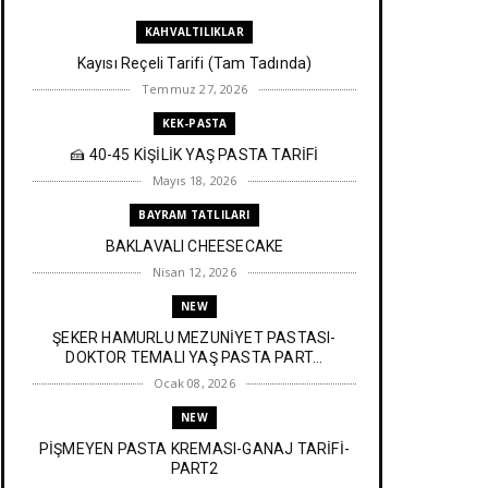
KAHVALTILIKLAR
Kayısı Reçeli Tarifi (Tam Tadında)
Temmuz 27, 2026
KEK-PASTA
🍰 40-45 KİŞİLİK YAŞ PASTA TARİFİ
Mayıs 18, 2026
BAYRAM TATLILARI
BAKLAVALI CHEESECAKE
Nisan 12, 2026
NEW
ŞEKER HAMURLU MEZUNİYET PASTASI-
DOKTOR TEMALI YAŞ PASTA PART...
Ocak 08, 2026
NEW
PİŞMEYEN PASTA KREMASI-GANAJ TARİFİ-
PART2