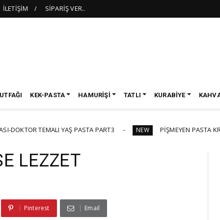
İLETİŞİM
SİPARİŞ VER..
UTFAĞI
KEK-PASTA
HAMURİŞİ
TATLI
KURABİYE
KAHVA
TEMALI YAŞ PASTA PART3
PİŞMEYEN PASTA KREMASI-GANAJ
NEW
SE LEZZET
Pinterest
Email