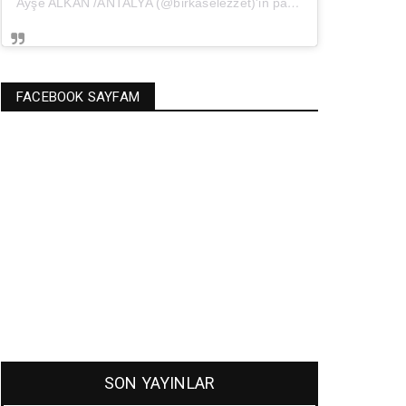
Ayşe ALKAN /ANTALYA (@birkaselezzet)'in paylaştığı bir gönderi
(
FACEBOOK SAYFAM
SON YAYINLAR