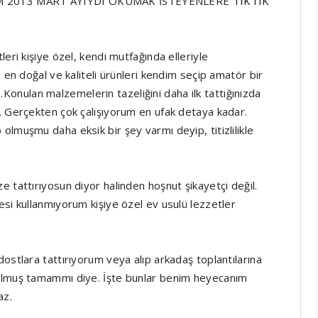
IM 2013 MART AYIYDI OKUMAK İSTEYENLERE
TIKTIK
eri kişiye özel, kendi mutfağında elleriyle
 en doğal ve kaliteli ürünleri kendim seçip amatör bir
nulan malzemelerin tazeliğini daha ilk tattığınızda
. Gerçekten çok çalışıyorum en ufak detaya kadar.
lmuşmu daha eksik bir şey varmı deyip, titizlilikle
 tattırıyosun diyor halinden hoşnut şikayetçi değil.
esi kullanmıyorum kişiye özel ev usulü lezzetler
ostlara tattırıyorum veya alıp arkadaş toplantılarına
 olmuş tamammı diye. İşte bunlar benim heyecanım
az.