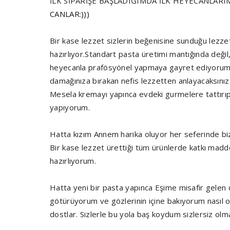
İLK SİPARİŞE BAŞLADIĞIMDA İLK HEYECANLAR
CANLAR:)))
Bir kase lezzet sizlerin beğenisine sunduğu lezzetl
hazırlıyor.Standart pasta üretimi mantığında değil,
heyecanla prafösyönel yapmaya gayret ediyorum.Ko
damağınıza bırakan nefis lezzetten anlayacaksınız
Mesela kremayı yapınca evdeki gurmelere tattırıp o
yapıyorum.
Hatta kızım Annem harika oluyor her seferinde bize
Bir kase lezzet ürettiği tüm ürünlerde katkı madd
hazırlıyorum.
Hatta yeni bir pasta yapınca Eşime misafir gelen d
götürüyorum ve gözlerinin içine bakıyorum nasıl
dostlar. Sizlerle bu yola baş koydum sizlersiz olm