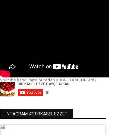
youtube kanalımıza buradan ABONE OLABİLİRSİNİZ.
İNTAGRAM @BIRKASELEZZET