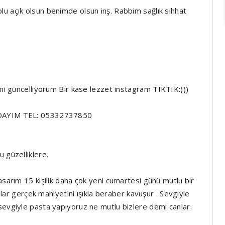
u açık olsun benimde olsun inş. Rabbim sağlık sıhhat
rimi güncelliyorum Bir kase lezzet instagram
TIKTIK:)))
YADAYIM TEL: 05332737850
 güzelliklere.
asarım 15 kişilik daha çok yeni cumartesi günü mutlu bir
aslar gerçek mahiyetini ışıkla beraber kavuşur . Sevgiyle
sevgiyle pasta yapıyoruz ne mutlu bizlere demi canlar.