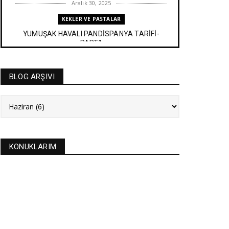
Aralık 30, 2025
KEKLER VE PASTALAR
YUMUŞAK HAVALI PANDİSPANYA TARİFİ-
PART1
Aralık 27, 2025
BAYRAM TATLILARI
BLOG ARŞIVI
İRMİK HELVASI TARİFİ
Aralık 20, 2025
NEW
FASULYE SİLKMESİ TARİFİ
Kasım 04, 2025
KONUKLARIM
KURABİYELER
Alanya'nın düğünlerinin meşhur kurabiyesi- S
KURABİYE TARİF...
Ekim 17, 2025
ASTROLOJİ
21 EYLÜL 2025 GÜNEŞ TUTULMASI