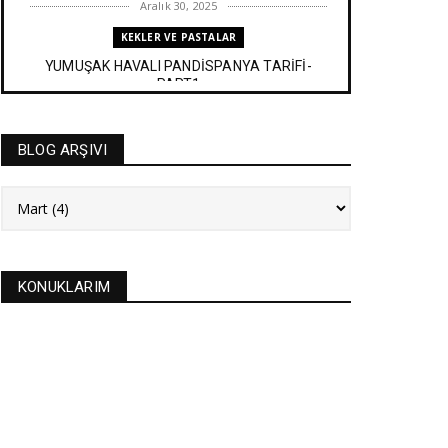
Aralık 30, 2025
KEKLER VE PASTALAR
YUMUŞAK HAVALI PANDİSPANYA TARİFİ-
PART1
Aralık 27, 2025
BAYRAM TATLILARI
BLOG ARŞIVI
İRMİK HELVASI TARİFİ
Aralık 20, 2025
NEW
FASULYE SİLKMESİ TARİFİ
Kasım 04, 2025
KONUKLARIM
KURABİYELER
Alanya'nın düğünlerinin meşhur kurabiyesi- S
KURABİYE TARİF...
Ekim 17, 2025
ASTROLOJİ
21 EYLÜL 2025 GÜNEŞ TUTULMASI