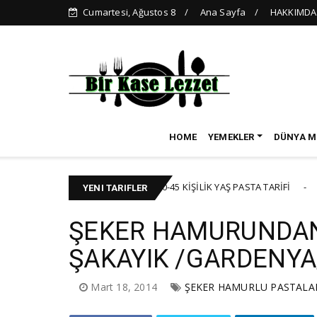
Cumartesi, Ağustos 8
Ana Sayfa
HAKKIMDA
HOME
YEMEKLER
DÜNYA M
🍰 40-45 KİŞİLİK YAŞ PASTA TARİFİ
KEK-PASTA
BAYRAM TAT
YENI TARIFLER
ŞEKER HAMURUNDAN
ŞAKAYIK /GARDENYA
Mart 18, 2014
ŞEKER HAMURLU PASTALA