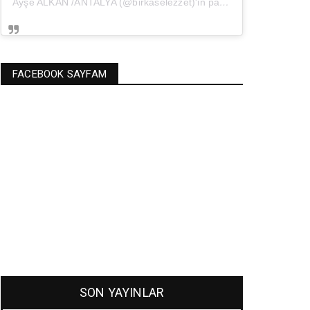
Ayşe ALKAN /ANTALYA (@birkaselezzet)'in paylaştığı bir gönderi
(
FACEBOOK SAYFAM
SON YAYINLAR