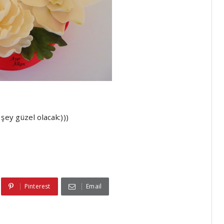
şey güzel olacak:)))
Pinterest
Email