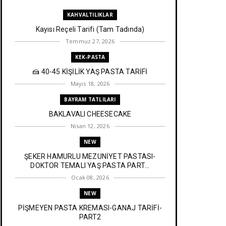
KAHVALTILIKLAR
Kayısı Reçeli Tarifi (Tam Tadında)
Temmuz 27, 2026
KEK-PASTA
🍰 40-45 KİŞİLİK YAŞ PASTA TARİFİ
Mayıs 18, 2026
BAYRAM TATLILARI
BAKLAVALI CHEESECAKE
Nisan 12, 2026
NEW
ŞEKER HAMURLU MEZUNİYET PASTASI-
DOKTOR TEMALI YAŞ PASTA PART...
Ocak 08, 2026
NEW
PİŞMEYEN PASTA KREMASI-GANAJ TARİFİ-
PART2