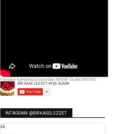
youtube kanalımıza buradan ABONE OLABİLİRSİNİZ.
İNTAGRAM @BIRKASELEZZET