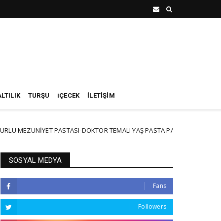
LTILIK
TURŞU
iÇECEK
İLETİŞİM
İYET PASTASI-DOKTOR TEMALI YAŞ PASTA PART3
PİŞMEYE
NEW
SOSYAL MEDYA
Fans
Followers