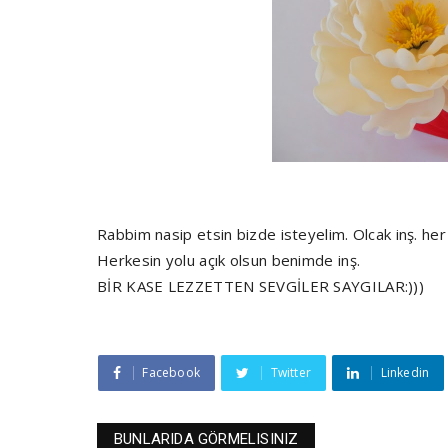
Rabbim nasip etsin bizde isteyelim. Olcak inş. her 
Herkesin yolu açık olsun benimde inş.
BİR KASE LEZZETTEN SEVGİLER SAYGILAR:)))
Facebook
Twitter
Linkedin
BUNLARIDA GÖRMELISINIZ