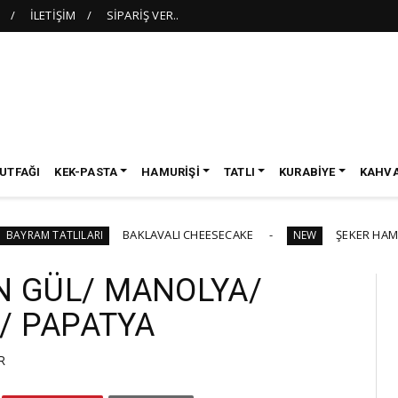
İLETİŞİM
SİPARİŞ VER..
UTFAĞI
KEK-PASTA
HAMURİŞİ
TATLI
KURABİYE
KAHVA
BAKLAVALI CHEESECAKE
ŞEKER HAMURLU MEZUN
LILARI
NEW
 GÜL/ MANOLYA/
/ PAPATYA
R