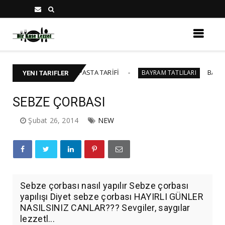
5 KİŞİLİK YAŞ PASTA TARİFİ
BAKLAVALI CHEES
BAYRAM TATLILARI
YENI TARIFLER
SEBZE ÇORBASI
Şubat 26, 2014
NEW
Sebze çorbası nasıl yapılır Sebze çorbası
yapılışı Diyet sebze çorbası HAYIRLI GÜNLER
NASILSINIZ CANLAR??? Sevgiler, saygılar
lezzetl...