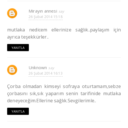
Mirayın annesi
26 Şubat 2014 15:18
mutlaka nedicem ellerinize sağlık..paylaşım için
ayrıca teşekkürler..
YANITLA
Unknown
26 Şubat 2014 16:13
Çorba olmadan kimseyi sofraya oturtamam,sebze
çorbasını sık,sık yaparım senin tarifinide mutlaka
deneyeceğim.Ellerine sağlık.Sevgilerimle..
YANITLA