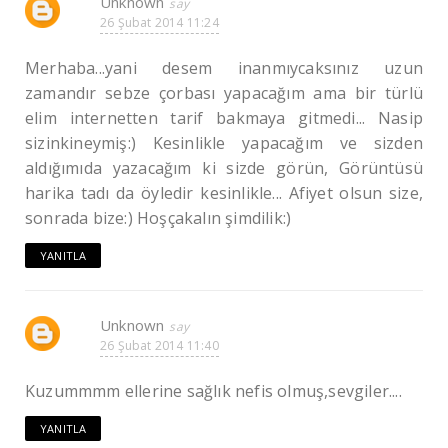
Unknown
26 Şubat 2014 11:24
Merhaba...yani desem inanmıycaksınız uzun
zamandır sebze çorbası yapacağım ama bir türlü
elim internetten tarif bakmaya gitmedi... Nasip
sizinkineymiş:) Kesinlikle yapacağım ve sizden
aldığımıda yazacağım ki sizde görün, Görüntüsü
harika tadı da öyledir kesinlikle... Afiyet olsun size,
sonrada bize:) Hoşçakalın şimdilik:)
YANITLA
Unknown
26 Şubat 2014 11:40
Kuzummmm ellerine sağlık nefis olmuş,sevgiler....
YANITLA