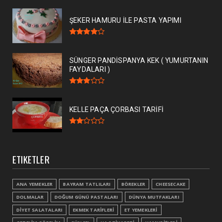
ŞEKER HAMURU İLE PASTA YAPIMI
SÜNGER PANDİSPANYA KEK ( YUMURTANIN
FAYDALARI )
KELLE PAÇA ÇORBASI TARİFİ
ETIKETLER
ANA YEMEKLER
BAYRAM TATLILARI
BÖREKLER
CHEESECAKE
DOLMALAR
DOĞUM GÜNÜ PASTALARI
DÜNYA MUTFAKLARI
DİYET SALATALARI
EKMEK TARİFLERİ
ET YEMEKLERİ