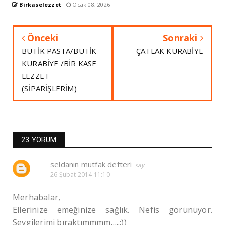
Birkaselezzet
Ocak 08, 2026
Önceki
Sonraki
BUTİK PASTA/BUTİK
ÇATLAK KURABİYE
KURABİYE /BİR KASE
LEZZET
(SİPARİŞLERİM)
23 YORUM
seldanın mutfak defteri
26 Şubat 2014 11:10
Merhabalar,
Ellerinize emeğinize sağlık. Nefis görünüyor.
Sevgilerimi bıraktımmmm…..:))