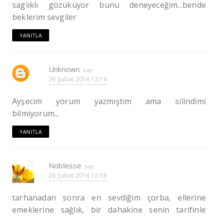
saglıklı gözüküyor bunu deneyeceğim...bende
beklerim sevgiler
YANITLA
Unknown
26 Şubat 2014 13:14
Ayşecim yorum yazmıştım ama silindimi
bilmiyorum...
YANITLA
Noblesse
26 Şubat 2014 13:38
tarhanadan sonra en sevdiğim çorba, ellerine
emeklerine sağlık, bir dahakine senin tarifinle