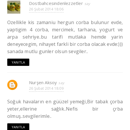
Dostbahcesindenlezzetler
26 Şubat 2014 18:06
Ozellikle kis zamaniu hergun corba bulunur evde,
yaptigim 4 corba, mercimek, tarhana, yogurt ve
arpa sehriye..bu tarifi mutlaka hemde yarin
deneyecegim, nihayet farkli bir corba olacak evde:)))
sanada mutlu gunler olsun sevgiler..
YANITLA
Nurşen Aksoy
26 Şubat 2014 18:09
Soğuk havaların en güüzel yemeği,Bir tabak çorba
yeter,ellerine sağlık..Nefis bir çrba
olmuş..sevgilerimle..
YANITLA