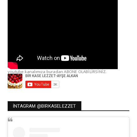
youtube kanalımıza buradan ABONE OLABİLİRSİNİZ.
İNTAGRAM @BIRKASELEZZET