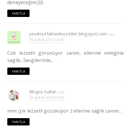
deneyeceğim:))))
YANITLA
yesilmutfaktanlezzetler.blogspot.com
26 Şubat 2014 14:38
Cok lezzetli görünüyor canim, ellerine emegine
saglik...Sevgilerimle...
YANITLA
Blogcu Sultan
26 Şubat 2014 15:02
ımm çok lezzetli gözüküyor :) ellerine sağlık canım...
YANITLA