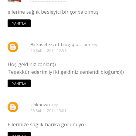
ellerine sağlık besleyici bir çorba olmuş
YANITLA
Birkaselezzet blogspot.com
26 Şubat 2014 12:58
Hoş geldiniz canlar:))
Teşekkür ederim iyi ki geldiniz şenlendi bloğum:)))
YANITLA
Unknown
26 Şubat 2014 13:01
Ellerinize sağlık harıka görünüyor
YANITLA