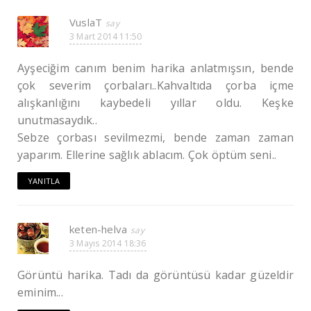
VuslaT
3 Mart 2014 11:50
Ayşeciğim canım benim harika anlatmışsın, bende
çok severim çorbaları..Kahvaltıda çorba içme
alışkanlığını kaybedeli yıllar oldu. Keşke
unutmasaydık..
Sebze çorbası sevilmezmi, bende zaman zaman
yaparım. Ellerine sağlık ablacım. Çok öptüm seni..
YANITLA
keten-helva
3 Mayıs 2014 18:36
Görüntü harika. Tadı da görüntüsü kadar güzeldir
eminim...