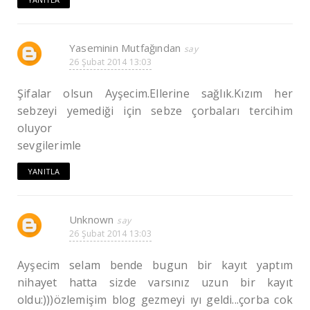
Yaseminin Mutfağından
26 Şubat 2014 13:03
Şifalar olsun Ayşecim.Ellerine sağlık.Kızım her
sebzeyi yemediği için sebze çorbaları tercihim
oluyor
sevgilerimle
YANITLA
Unknown
26 Şubat 2014 13:03
Ayşecim selam bende bugun bir kayıt yaptım
nihayet hatta sizde varsınız uzun bir kayıt
oldu:)))özlemişim blog gezmeyi ıyı geldi...çorba cok