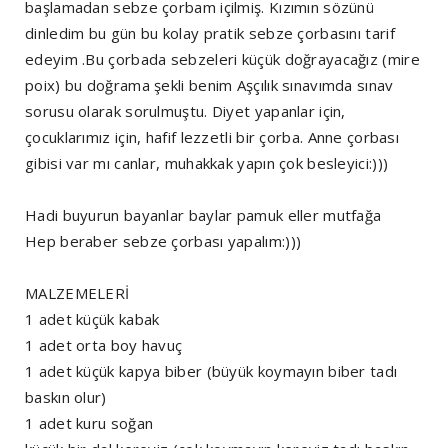
başlamadan sebze çorbam içilmiş. Kızımın sözünü
dinledim bu gün bu kolay pratik sebze çorbasını tarif
edeyim .Bu çorbada sebzeleri küçük doğrayacağız (mire
poix) bu doğrama şekli benim Aşçılık sınavımda sınav
sorusu olarak sorulmuştu. Diyet yapanlar için,
çocuklarımız için, hafif lezzetli bir çorba. Anne çorbası
gibisi var mı canlar, muhakkak yapın çok besleyici:)))
Hadi buyurun bayanlar baylar pamuk eller mutfağa
Hep beraber sebze çorbası yapalım:)))
MALZEMELERİ
1 adet küçük kabak
1 adet orta boy havuç
1 adet küçük kapya biber (büyük koymayın biber tadı
baskın olur)
1 adet kuru soğan