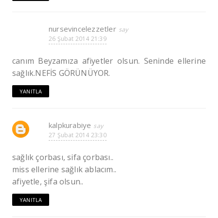
nursevincelezzetler
26 Şubat 2014 21:39
canım Beyzamıza afiyetler olsun. Seninde ellerine
sağlık.NEFİS GÖRÜNÜYOR.
YANITLA
kalpkurabiye
27 Şubat 2014 23:30
sağlık çorbası, sifa çorbası..
miss ellerine sağlık ablacım..
afiyetle, şifa olsun..
YANITLA