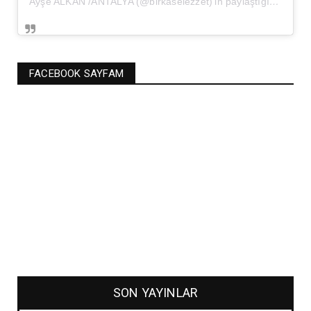
Ayşe ALKAN /ANTALYA (@birkaselezzet)'in paylaştığı bir gönderi
FACEBOOK SAYFAM
SON YAYINLAR