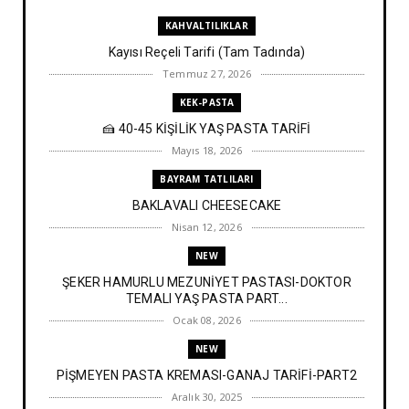
KAHVALTILIKLAR
Kayısı Reçeli Tarifi (Tam Tadında)
Temmuz 27, 2026
KEK-PASTA
🍰 40-45 KİŞİLİK YAŞ PASTA TARİFİ
Mayıs 18, 2026
BAYRAM TATLILARI
BAKLAVALI CHEESECAKE
Nisan 12, 2026
NEW
ŞEKER HAMURLU MEZUNİYET PASTASI-DOKTOR
TEMALI YAŞ PASTA PART...
Ocak 08, 2026
NEW
PİŞMEYEN PASTA KREMASI-GANAJ TARİFİ-PART2
Aralık 30, 2025