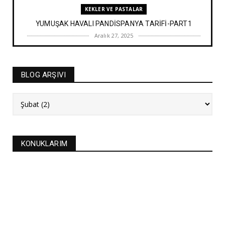
KEKLER VE PASTALAR
YUMUŞAK HAVALI PANDİSPANYA TARİFİ-PART1
Aralık 27, 2025
BAYRAM TATLILARI
İRMİK HELVASI TARİFİ
BLOG ARŞIVI
Aralık 20, 2025
NEW
FASULYE SİLKMESİ TARİFİ
Kasım 04, 2025
KURABİYELER
KONUKLARIM
Alanya'nın düğünlerinin meşhur kurabiyesi- S
KURABİYE TARİF...
Ekim 17, 2025
ASTROLOJİ
21 EYLÜL 2025 GÜNEŞ TUTULMASI
Eylül 21, 2025