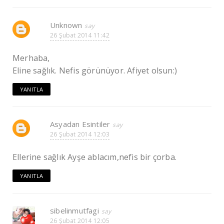
Unknown
26 Şubat 2014 11:42
Merhaba,
Eline sağlık. Nefis görünüyor. Afiyet olsun:)
YANITLA
Asyadan Esintiler
26 Şubat 2014 12:03
Ellerine sağlık Ayşe ablacım,nefis bir çorba.
YANITLA
sibelinmutfagi
26 Şubat 2014 12:05