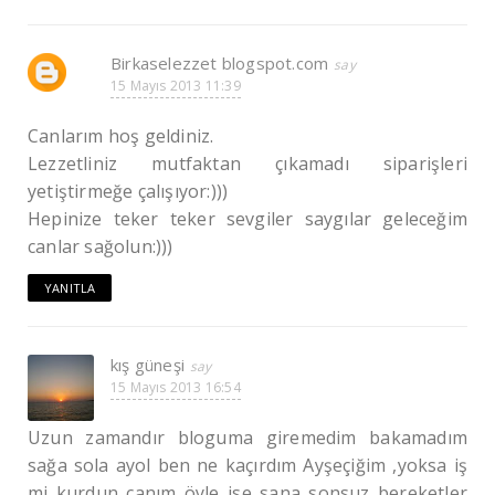
Birkaselezzet blogspot.com
15 Mayıs 2013 11:39
Canlarım hoş geldiniz.
Lezzetliniz mutfaktan çıkamadı siparişleri
yetiştirmeğe çalışıyor:)))
Hepinize teker teker sevgiler saygılar geleceğim
canlar sağolun:)))
YANITLA
kış güneşi
15 Mayıs 2013 16:54
Uzun zamandır bloguma giremedim bakamadım
sağa sola ayol ben ne kaçırdım Ayşeçiğim ,yoksa iş
mi kurdun canım öyle ise sana sonsuz bereketler