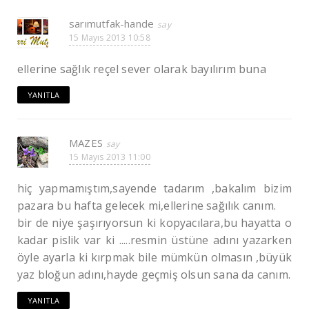
sarımutfak-hande
15 Mayıs 2013 10:58
ellerine sağlık reçel sever olarak bayılırım buna
YANITLA
MAZES
15 Mayıs 2013 11:00
hiç yapmamıştım,sayende tadarım ,bakalım bizim
pazara bu hafta gelecek mi,ellerine sağılık canım.
bir de niye şaşırıyorsun ki kopyacılara,bu hayatta o
kadar pislik var ki .....resmin üstüne adını yazarken
öyle ayarla ki kırpmak bile mümkün olmasın ,büyük
yaz bloğun adını,hayde geçmiş olsun sana da canım.
YANITLA