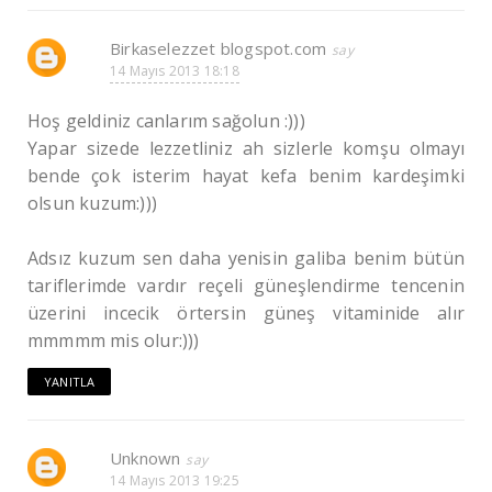
Birkaselezzet blogspot.com
14 Mayıs 2013 18:18
Hoş geldiniz canlarım sağolun :)))
Yapar sizede lezzetliniz ah sizlerle komşu olmayı
bende çok isterim hayat kefa benim kardeşimki
olsun kuzum:)))
Adsız kuzum sen daha yenisin galiba benim bütün
tariflerimde vardır reçeli güneşlendirme tencenin
üzerini incecik örtersin güneş vitaminide alır
mmmmm mis olur:)))
YANITLA
Unknown
14 Mayıs 2013 19:25