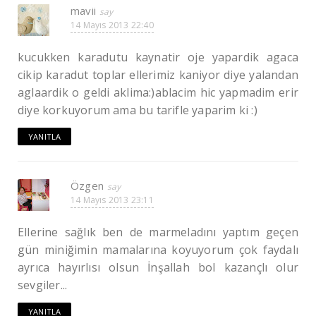
mavii
14 Mayıs 2013 22:40
kucukken karadutu kaynatir oje yapardik agaca
cikip karadut toplar ellerimiz kaniyor diye yalandan
aglaardik o geldi aklima:)ablacim hic yapmadim erir
diye korkuyorum ama bu tarifle yaparim ki :)
YANITLA
Özgen
14 Mayıs 2013 23:11
Ellerine sağlık ben de marmeladını yaptım geçen
gün miniğimin mamalarına koyuyorum çok faydalı
ayrıca hayırlısı olsun İnşallah bol kazançlı olur
sevgiler...
YANITLA