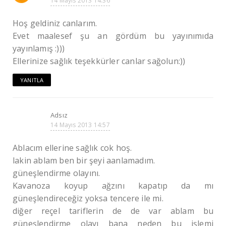
14 Mayıs 2013 14:36
Hoş geldiniz canlarım.
Evet maalesef şu an gördüm bu yayınımıda
yayınlamış :)))
Ellerinize sağlık teşekkürler canlar sağolun:))
YANITLA
Adsız
14 Mayıs 2013 14:57
Ablacım ellerine sağlık cok hoş.
lakin ablam ben bir şeyi aanlamadım.
güneşlendirme olayını.
Kavanoza koyup ağzını kapatıp da mı
güneşlendireceğiz yoksa tencere ile mi.
diğer reçel tariflerin de de var ablam bu
güneşlendirme olayı bana neden bu işlemi