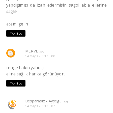
yapdığımızı da izah edermisin sağol abla ellerine
sağlık
acemi gelin
YANITLA
MERVE
14 Mayıs 2013 15:00
renge bakın yahu :)
eline sağlık harika görünüyor..
YANITLA
Beşparasız - Ayşegül
14 Mayıs 2013 15:07