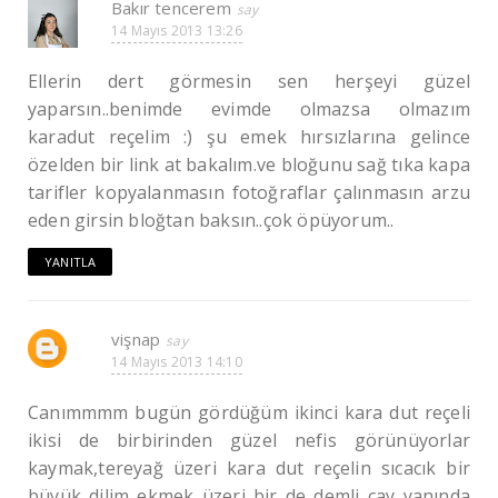
Bakır tencerem
14 Mayıs 2013 13:26
Ellerin dert görmesin sen herşeyi güzel
yaparsın..benimde evimde olmazsa olmazım
karadut reçelim :) şu emek hırsızlarına gelince
özelden bir link at bakalım.ve bloğunu sağ tıka kapa
tarifler kopyalanmasın fotoğraflar çalınmasın arzu
eden girsin bloğtan baksın..çok öpüyorum..
YANITLA
vişnap
14 Mayıs 2013 14:10
Canımmmm bugün gördüğüm ikinci kara dut reçeli
ikisi de birbirinden güzel nefis görünüyorlar
kaymak,tereyağ üzeri kara dut reçelin sıcacık bir
büyük dilim ekmek üzeri bir de demli çay yanında