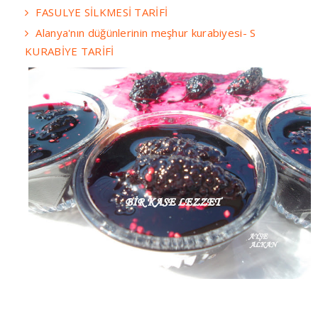
FASULYE SİLKMESİ TARİFİ
Alanya'nın düğünlerinin meşhur kurabiyesi- S
KURABİYE TARİFİ