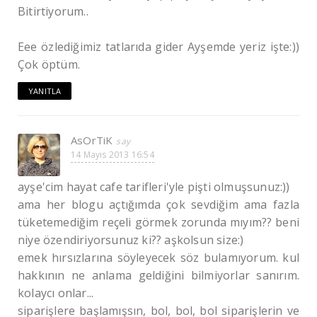
Bitirtiyorum..
Eee özlediğimiz tatlarıda gider Ayşemde yeriz işte:))
Çok öptüm.
YANITLA
AsOrTiK
14 Mayıs 2013 16:54
ayşe'cim hayat cafe tarifleri'yle pişti olmuşsunuz:))
ama her blogu açtığımda çok sevdiğim ama fazla
tüketemediğim reçeli görmek zorunda mıyım?? beni
niye özendiriyorsunuz ki?? aşkolsun size:)
emek hırsızlarına söyleyecek söz bulamıyorum. kul
hakkının ne anlama geldiğini bilmiyorlar sanırım.
kolaycı onlar...
siparişlere başlamışsın, bol, bol, bol siparişlerin ve