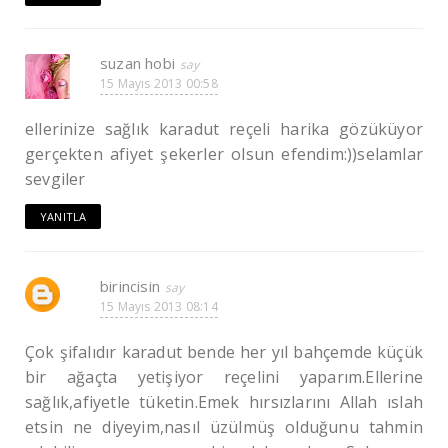
suzan hobi
15 Mayıs 2013 00:58
ellerinize sağlık karadut reçeli harika gözüküyor
gerçekten afiyet şekerler olsun efendim:))selamlar
sevgiler
YANITLA
birincisin
15 Mayıs 2013 08:14
Çok şifalıdır karadut bende her yıl bahçemde küçük
bir ağaçta yetişiyor reçelini yaparım.Ellerine
sağlık,afiyetle tüketin.Emek hırsızlarını Allah ıslah
etsin ne diyeyim,nasıl üzülmüş olduğunu tahmin