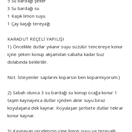
5 Su bardağı şeker
3 Su bardağı su
1 Kaşık limon suyu
1 Çay kaşığı tereyağı
KARADUT REÇELİ YAPILIŞI
1) Öncelikle dutlar yıkanır suyu süzülür tencereye konur
içine şekeri konup akşamdan sabaha kadar buz
dolabında bekletilir.
Not. İsteyenler saplarını koparsın ben koparmıyorum:)
2) Sabah olunca 3 su bardağı su konup ocağa konur 1
taşım kaynayınca dutlar içinden alınır suyu biraz
koyulaşana dek kaynar. Koyulaşan şerbete dutlar tekrar
konur kaynar.
3) Kaynayan reçelimizin içine limon suyu ve tereyağı