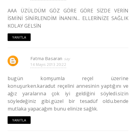
AAA ÜZÜLDÜM GÖZ GÖRE GÖRE SİZDE VERİN
İSMİNİ SİNİRLENDİM İNANIN... ELLERİNİZE SAĞLIK
KOLAY GELSİN
YANITLA
Fatma Basaran
14 Mayıs 2013 20:22
bugün komşumla reçel üzerine
konuşurken.karadut reçelini annesinin yaptığını ve
ağız yaralarına çok iyi geldiğini söyledi.sizin
söyledeğiniz gibi.güzel bir tesadüf oldu.bende
mutlaka yapacağım bunu elinize sağlık.
YANITLA