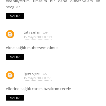
edebiliyorum umarım bir daha olmaz.Selam ve
sevgiler..
YANITLA
tatlı sefam
15 Mayıs 2013 08:39
elıne sağlık muhtesem olmus
YANITLA
Igne oyam
15 Mayıs 2013 08:55
ellerine sağlık canım bayılırım recele
YANITLA