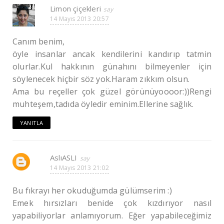
Limon çiçekleri
14 Mayıs 2013 20:57
Canım benim,
öyle insanlar ancak kendilerini kandırıp tatmin
olurlar.Kul hakkının günahını bilmeyenler için
söylenecek hiçbir söz yok.Haram zıkkım olsun.
Ama bu reçeller çok güzel görünüyoooor:))Rengi
muhteşem,tadıda öyledir eminim.Ellerine sağlık.
YANITLA
AslıASLI
14 Mayıs 2013 21:02
Bu fıkrayı her okuduğumda gülümserim :)
Emek hırsızları benide çok kızdırıyor nasıl
yapabiliyorlar anlamıyorum. Eğer yapabileceğimiz