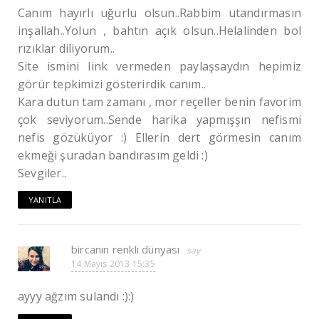
Canım hayırlı uğurlu olsun..Rabbim utandırmasın
inşallah..Yolun , bahtın açık olsun..Helalinden bol
rızıklar diliyorum..
Site ismini link vermeden paylaşsaydın hepimiz
görür tepkimizi gösterirdik canım..
Kara dutun tam zamanı , mor reçeller benin favorim
çok seviyorum..Sende harika yapmışşın nefismi
nefis gözüküyor :) Ellerin dert görmesin canım
ekmeği şuradan bandırasım geldi :)
Sevgiler..
YANITLA
bircanın renkli dünyası
14 Mayıs 2013 15:35
ayyy ağzım sulandı :):)