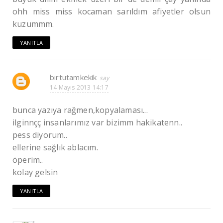
ohh miss miss kocaman sarıldım afiyetler olsun
kuzummm.
YANITLA
bırtutamkekik
14 Mayıs 2013 14:17
bunca yazıya rağmen,kopyalaması...
ilginnçç insanlarımız var bizimm hakikatenn..
pess diyorum..
ellerine sağlık ablacım.
öperim..
kolay gelsin
YANITLA