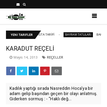
 KİŞİLİK YAŞ PASTA TARİFİ
BAKLAVALI CHEES
BAYRAM TATLILARI
YENI TARIFLER
KARADUT REÇELİ
Mayıs 14, 2013
REÇELLER
Kadılık yaptığı sırada Nasreddin Hoca'ya bir
adam gelip başından geçen bir olayı anlatmış.
Giderken sormuş : - "Haklı değ...