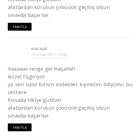
afatlardan korusun çoooook geçmiş olsun
sınavda başarılar.
YANITLA
maraşal
16 Ocak 2013 15:06
Vaaaaav renge gel maşallah
lezzet fışgırıyor
ya sen nasıl birisin evdekiler kıymetini biliyomu bu
cevhere.
Kıssada tilkiye güldüm
afatlardan korusun çoooook geçmiş olsun
sınavda başarılar.
YANITLA