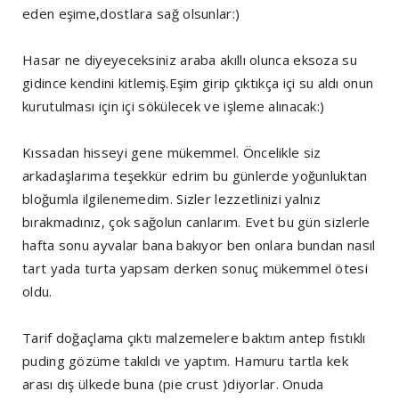
eden eşime,dostlara sağ olsunlar:)
Hasar ne diyeyeceksiniz araba akıllı olunca eksoza su
gidince kendini kitlemiş.Eşim girip çıktıkça içi su aldı onun
kurutulması için içi sökülecek ve işleme alınacak:)
Kıssadan hisseyi gene mükemmel. Öncelikle siz
arkadaşlarıma teşekkür edrim bu günlerde yoğunluktan
bloğumla ilgilenemedim. Sizler lezzetlinizi yalnız
bırakmadınız, çok sağolun canlarım. Evet bu gün sizlerle
hafta sonu ayvalar bana bakıyor ben onlara bundan nasıl
tart yada turta yapsam derken sonuç mükemmel ötesi
oldu.
Tarif doğaçlama çıktı malzemelere baktım antep fıstıklı
puding gözüme takıldı ve yaptım. Hamuru tartla kek
arası dış ülkede buna (pie crust )diyorlar. Onuda