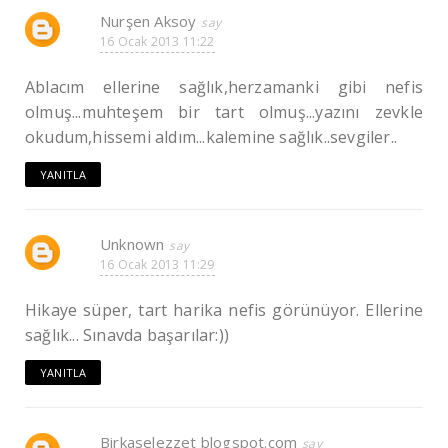
Nurşen Aksoy
16 Ocak 2013 11:22
Ablacım ellerine sağlık,herzamanki gibi nefis
olmuş...muhteşem bir tart olmuş...yazını zevkle
okudum,hissemi aldım...kalemine sağlık..sevgiler..
YANITLA
Unknown
16 Ocak 2013 11:29
Hikaye süper, tart harika nefis görünüyor. Ellerine
sağlık... Sınavda başarılar:))
YANITLA
Birkaselezzet blogspot.com