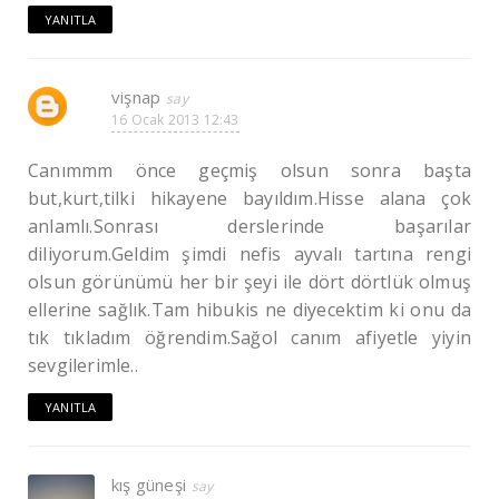
YANITLA
vişnap
16 Ocak 2013 12:43
Canımmm önce geçmiş olsun sonra başta
but,kurt,tilki hikayene bayıldım.Hisse alana çok
anlamlı.Sonrası derslerinde başarılar
diliyorum.Geldim şimdi nefis ayvalı tartına rengi
olsun görünümü her bir şeyi ile dört dörtlük olmuş
ellerine sağlık.Tam hibukis ne diyecektim ki onu da
tık tıkladım öğrendim.Sağol canım afiyetle yiyin
sevgilerimle..
YANITLA
kış güneşi