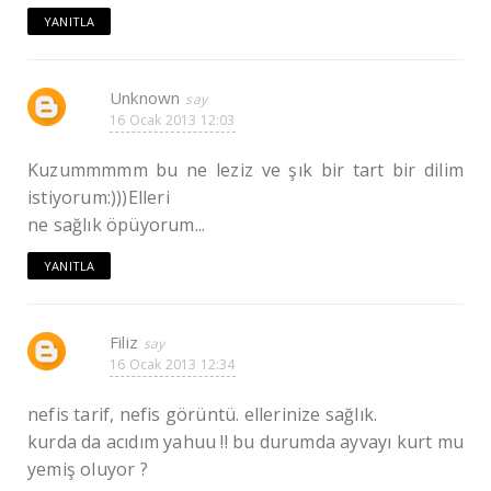
YANITLA
Unknown
16 Ocak 2013 12:03
Kuzummmmm bu ne leziz ve şık bir tart bir dilim
istiyorum:)))Elleri
ne sağlık öpüyorum...
YANITLA
Filiz
16 Ocak 2013 12:34
nefis tarif, nefis görüntü. ellerinize sağlık.
kurda da acıdım yahuu !! bu durumda ayvayı kurt mu
yemiş oluyor ?