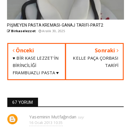
PİŞMEYEN PASTA KREMASI-GANAJ TARİFİ-PART2
Birkaselezzet
Aralık 30, 2025
Önceki
Sonraki
♥ BİR KASE LEZZET'İN
KELLE PAÇA ÇORBASI
BİRİNCİLİĞİ
TARİFİ
FRAMBUAZLI PASTA ♥
67 YORUM
Yaseminin Mutfağından
16 Ocak 2013 10:35