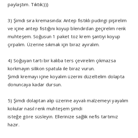
paylaştım.
Tıktık:)))
3) Şimdi sıra kremasında: Antep fıstıklı pudingi pişirelim
ve içine antep fıstığını koyup blendırdan geçirelim renk
muhteşem. Soğusun 1 paket toz krem şantiyi koyup
çırpalım. Üzerine sıkmak için biraz ayıralım.
4) Soğuyan tartı bir kalıba ters çevirelim çıkmazsa
korkmayın silikon spatula ile biraz vurun.
Şimdi kremayı içine koyalım üzerini düzeltelim dolapta
donuncaya kadar dursun.
5) Şimdi dolaptan alıp üzerine ayvalı malzemeyi yayalım
kokular nasıl renk muhteşem şimdi
isteğe göre süsleyin. Ellerinize sağlık nefis tartımız
hazır.