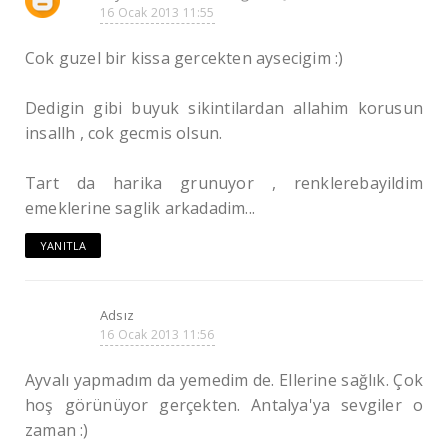
16 Ocak 2013 11:55
Cok guzel bir kissa gercekten aysecigim :)
Dedigin gibi buyuk sikintilardan allahim korusun
insallh , cok gecmis olsun.
Tart da harika grunuyor , renklerebayildim
emeklerine saglik arkadadim...
YANITLA
Adsız
16 Ocak 2013 11:56
Ayvalı yapmadım da yemedim de. Ellerine sağlık. Çok
hoş görünüyor gerçekten. Antalya'ya sevgiler o
zaman :)