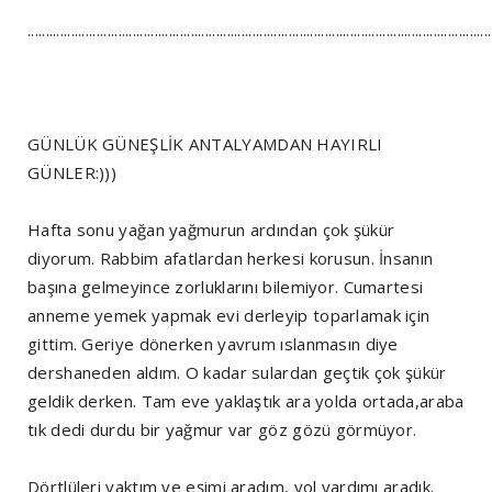
................................................................................................................................
GÜNLÜK GÜNEŞLİK ANTALYAMDAN HAYIRLI
GÜNLER:)))
Hafta sonu yağan yağmurun ardından çok şükür
diyorum. Rabbim afatlardan herkesi korusun. İnsanın
başına gelmeyince zorluklarını bilemiyor. Cumartesi
anneme yemek yapmak evi derleyip toparlamak için
gittim. Geriye dönerken yavrum ıslanmasın diye
dershaneden aldım. O kadar sulardan geçtik çok şükür
geldik derken. Tam eve yaklaştık ara yolda ortada,araba
tık dedi durdu bir yağmur var göz gözü görmüyor.
Dörtlüleri yaktım ve eşimi aradım, yol yardımı aradık.