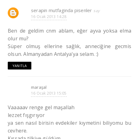
serapin mutfaginda pisenler
16 Ocak 2013 14:28
Ben de geldim cnm ablam, eğer ayva yoksa elma
olur mu?
Süper olmuş ellerine sağlık, anneciğine gecmis
olsun. Almanyadan Antalya'ya selam. :)
YANITLA
maraşal
16 Ocak 2013 15:05
Vaaaaav renge gel maşallah
lezzet fışgırıyor
ya sen nasıl birisin evdekiler kıymetini biliyomu bu
cevhere.
Kıssada tilkiye güldüm