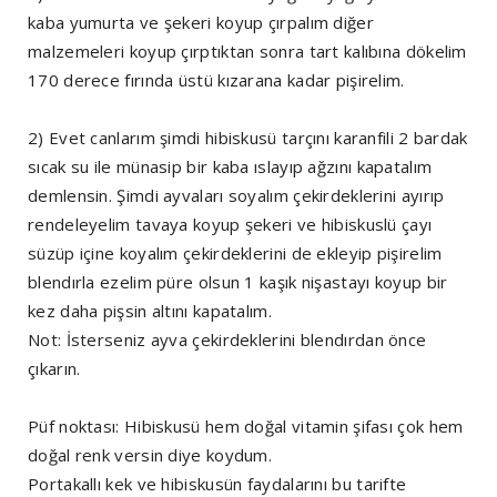
kaba yumurta ve şekeri koyup çırpalım diğer
malzemeleri koyup çırptıktan sonra tart kalıbına dökelim
170 derece fırında üstü kızarana kadar pişirelim.
2) Evet canlarım şimdi hibiskusü tarçını karanfili 2 bardak
sıcak su ile münasip bir kaba ıslayıp ağzını kapatalım
demlensin. Şimdi ayvaları soyalım çekirdeklerini ayırıp
rendeleyelim tavaya koyup şekeri ve hibiskuslü çayı
süzüp içine koyalım çekirdeklerini de ekleyip pişirelim
blendırla ezelim püre olsun 1 kaşık nişastayı koyup bir
kez daha pişsin altını kapatalım.
Not: İsterseniz ayva çekirdeklerini blendırdan önce
çıkarın.
Püf noktası: Hibiskusü hem doğal vitamin şifası çok hem
doğal renk versin diye koydum.
Portakallı kek ve hibiskusün faydalarını bu tarifte