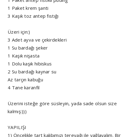
1 Paket antep fıstıklı puding
1 Paket krem şanti
3 Kaşık toz antep fıstığı
Üzeri için:)
3 Adet ayva ve çekirdekleri
1 Su bardağı şeker
1 Kaşık nişasta
1 Dolu kaşık hibiskus
2 Su bardağı kaynar su
Az tarçın kabuğu
4 Tane karanfil
Üzerini isteğe göre süsleyin, yada sade olsun size
kalmış:)))
YAPILIŞI
1) Öncelikle tart kalıbımızı tereyağı ile yağlayalım. Bir