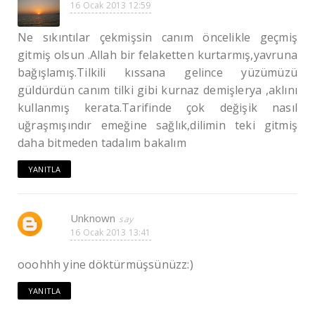
16 Ocak 2013 12:59
Ne sıkıntılar çekmişsin canım öncelikle geçmiş
gitmiş olsun .Allah bir felaketten kurtarmış,yavruna
bağışlamış.Tilkili kıssana gelince yüzümüzü
güldürdün canım tilki gibi kurnaz demişlerya ,aklını
kullanmış kerata.Tarifinde çok değişik nasıl
uğraşmışındır emeğine sağlık,dilimin teki gitmiş
daha bitmeden tadalım bakalım
YANITLA
Unknown
16 Ocak 2013 13:41
ooohhh yine döktürmüşsünüzz:)
YANITLA