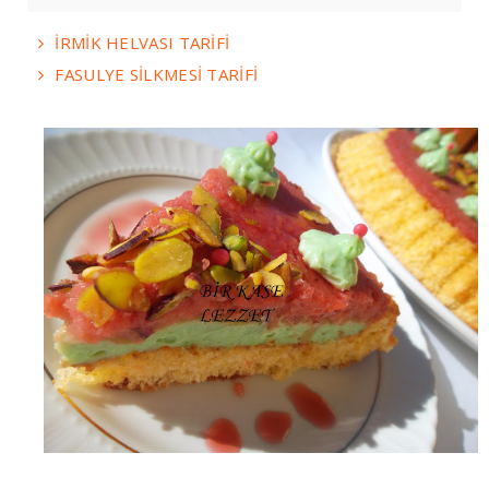
İRMİK HELVASI TARİFİ
FASULYE SİLKMESİ TARİFİ