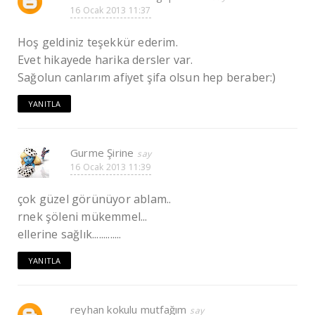
16 Ocak 2013 11:37
Hoş geldiniz teşekkür ederim.
Evet hikayede harika dersler var.
Sağolun canlarım afiyet şifa olsun hep beraber:)
YANITLA
Gurme Şirine
16 Ocak 2013 11:39
çok güzel görünüyor ablam..
rnek şöleni mükemmel...
ellerine sağlık.............
YANITLA
reyhan kokulu mutfağım