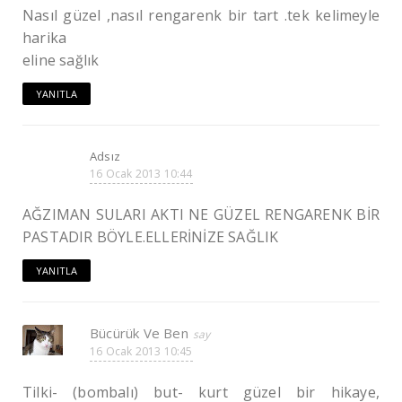
Nasıl güzel ,nasıl rengarenk bir tart .tek kelimeyle
harika
eline sağlık
YANITLA
Adsız
16 Ocak 2013 10:44
AĞZIMAN SULARI AKTI NE GÜZEL RENGARENK BİR
PASTADIR BÖYLE.ELLERİNİZE SAĞLIK
YANITLA
Bücürük Ve Ben
16 Ocak 2013 10:45
Tilki- (bombalı) but- kurt güzel bir hikaye,