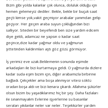
Bizm gibi yolda kalanlar çok olunca, doluluk olduğu için
hemen gelemeyiz dediler. Bekle, bekle bir buçuk saat
geçti kimse yok,vakit geçmiyor arabalar yanımdan gelip
geçiyor. Her geçen araba suyun çokluğundan bizi
sallıyor. Siteden bir beyefendi ben size yardım edicem
diye geldi, adamcaz ne yapsın o kadar saat
geçince,dize kadar yağmur oldu ve yağmurun
şittetinden kaldırımları aştı göz gözü görmüyor.
İş yerimiz eve uzak.Beklemenin sonunda eşimde
arkadaşları ile bizi kurtarmaya geldi. O yağmurda dizlere
kadar suda eşim bizim için, diğer arabamızla birbirine
bağladı. Çekçekler ama boşa alınmıyor vitesi söktü
oradan boşa aldı ve bizi kenara çıkardı. Allahıma şükürler
olsun bizim bu yaşadıklarımız hiç bir şey. Daha fazlaları
ile sınanmayalım Evlerine işyerlerine su basanlar
seraları yıkılanlar neler var neler. Teşekkürler yardım