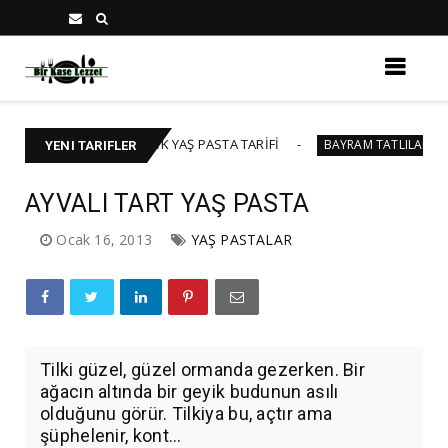
🍰 40-45 KİŞİLİK YAŞ PASTA TARİFİ
BAKLAVAL
BAYRAM TATLILARI
YENI TARIFLER
AYVALI TART YAŞ PASTA
Ocak 16, 2013
YAŞ PASTALAR
Tilki güzel, güzel ormanda gezerken. Bir
ağacın altında bir geyik budunun asılı
olduğunu görür. Tilkiya bu, açtır ama
şüphelenir, kont...