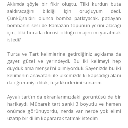
Aklımda şöyle bir fikir oluştu. Tilki kurdun buta
saldıracağını bildiği için oruçluyum dedi.
Çünkü;saldırı olunca bomba patlayacak, patlayan
bombanın sesi de Ramazan topunun yerini alacağı
için, tilki burada dürüst olduğu imajını mı yaratmak
istedi?
Turta ve Tart kelimlerine getirdiğiniz açıklama da
gayet güzel ve yerindeydi. Bu iki kelimeyi hep
duyduk ama menşei'ni bilmiyorduk. Sayenizde bu iki
kelimenin anavatanı ile ülkemizde ki kapsadığı alanı
da öğrenmiş olduk, teşekkürlerimi sunarım.
Ayvalı tart'ın da ekranlarımızdaki görüntüsü de bir
harikaydı. Mübarek tart sanki 3 boyutlu ve hemen
önümde görünüyordu, nerda var nerde yok elimi
uzatıp bir dilim kopararak tatmak istedim.