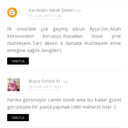
Kardeşler Nikah Şekeri
16 Ocak 2013 13:46
İlk öncelikle çok geçmiş olsun Ayşe'cim..Allah
kötüsünden korusun..Kıssadan hisse yine
muhteşem..Tart desen o dahada muhteşem eline
emeğine sağlık..Sevgiler:)
YANITLA
Büşra Öztürk Er
16 Ocak 2013 14:23
harika görünüyor canım istedi ama bu kadar güzel
görüntüde bir pasta yapmak ciddi maharet ister :)
YANITLA