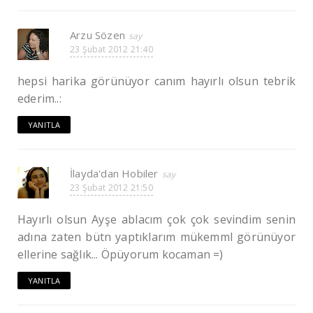
Arzu Sözen
23 Şubat 2012 21:40
hepsi harika görünüyor canım hayırlı olsun tebrik
ederim..:
YANITLA
İlayda'dan Hobiler
23 Şubat 2012 21:50
Hayırlı olsun Ayşe ablacım çok çok sevindim senin
adına zaten bütn yaptıklarım mükemml görünüyor
ellerine sağlık... Öpüyorum kocaman =)
YANITLA