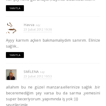
YANITLA
Havva
23 Şubat 2012 19:38
Ayyy karnım açken bakmamalıydım sanırım. Elinize
sağlık...
YANITLA
SMİLENA
23 Şubat 2012 19:53
allahım bu ne güzel manzara.ellerinize sağlık .bir
beceremediğim şey varsa bu da sarma ,yemesini
super beceriyorum ,yapımında iş yok :)))
sevgilerimle