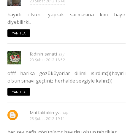
23 Şubat 2012 18:46
hayırlı olsun ..yaprak sarmasına kim hayır
diyebilirki..
YANITLA
fadinin sanati
23 Şubat 2012 18:52
offf harika gözüküyorlar dilimi ısırdım:)))hayırlı
olsun sınavı geçtiniz herhalde sevgiyle kalın:)))
YANITLA
Mutfaktakiruya
23 Şubat 2012 19:11
her şey nefis görünüyor,hayırlısı olsun.tebrikler...