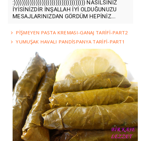
:)))))))))))))))))))))))))))))))))))) NASILSINIZ
İYİSİNİZDİR İNŞALLAH İYİ OLDUĞUNUZU
MESAJLARINIZDAN GÖRDÜM HEPİNİZ...
PİŞMEYEN PASTA KREMASI-GANAJ TARİFİ-PART2
YUMUŞAK HAVALI PANDİSPANYA TARİFİ-PART1