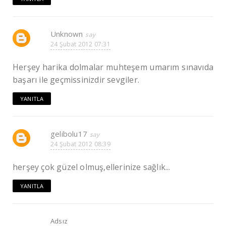
Unknown
24 Şubat 2012 07:31
Herşey harika dolmalar muhteşem umarım sınavıda
başarı ile geçmissinizdir sevgiler.
YANITLA
gelibolu17
24 Şubat 2012 08:39
herşey çok güzel olmuş,ellerinize sağlık...
YANITLA
Adsız