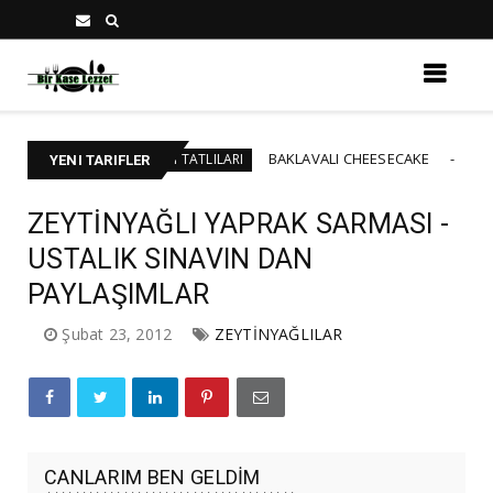
BAKLAVALI CHEESECAKE
ŞEKER H
BAYRAM TATLILARI
NEW
YENI TARIFLER
ZEYTİNYAĞLI YAPRAK SARMASI -
USTALIK SINAVIN DAN
PAYLAŞIMLAR
Şubat 23, 2012
ZEYTİNYAĞLILAR
CANLARIM BEN GELDİM