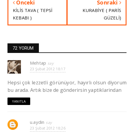
Önceki
Sonraki
KİLİS TAVA ( TEPSİ
KURABİYE ( PARİS
KEBABI )
GÜZELİ)
72 YORUM
Mehtap
23 Şubat 2012 18:17
Hepsi çok lezzetli görünüyor, hayırlı olsun diyorum
bu arada. Artık bize de gönderirsin yaptiklarindan
YANITLA
u.aydin
23 Şubat 2012 18:26