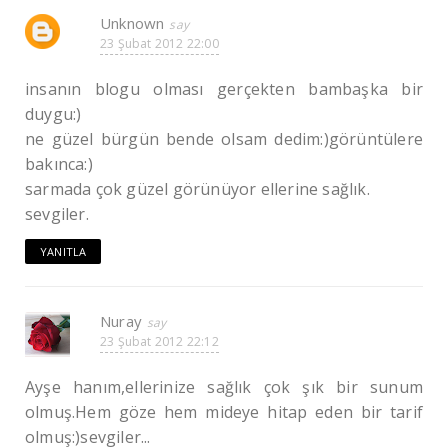
Unknown
23 Şubat 2012 22:00
insanın blogu olması gerçekten bambaşka bir
duygu:)
ne güzel bürgün bende olsam dedim:)görüntülere
bakınca:)
sarmada çok güzel görünüyor ellerine sağlık.
sevgiler.
YANITLA
Nuray
23 Şubat 2012 22:12
Ayşe hanım,ellerinize sağlık çok şık bir sunum
olmuş.Hem göze hem mideye hitap eden bir tarif
olmuş:)sevgiler...