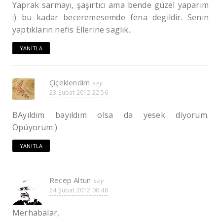
Yaprak sarmayı, şaşırtıcı ama bende güzel yaparım
:) bu kadar beceremesemde fena degildir. Senin
yaptıkların nefis Ellerine saglık..
YANITLA
Çiçeklendim
23 Şubat 2012 22:56
BAyıldım bayıldım olsa da yesek diyorum.
Öpüyorum:)
YANITLA
Recep Altun
24 Şubat 2012 00:48
Merhabalar,