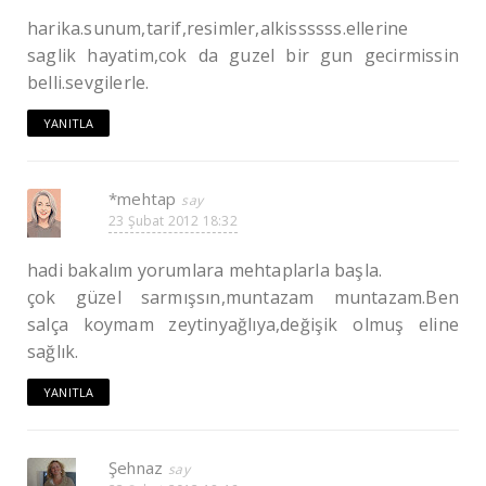
harika.sunum,tarif,resimler,alkissssss.ellerine
saglik hayatim,cok da guzel bir gun gecirmissin
belli.sevgilerle.
YANITLA
*mehtap
23 Şubat 2012 18:32
hadi bakalım yorumlara mehtaplarla başla.
çok güzel sarmışsın,muntazam muntazam.Ben
salça koymam zeytinyağlıya,değişik olmuş eline
sağlık.
YANITLA
Şehnaz