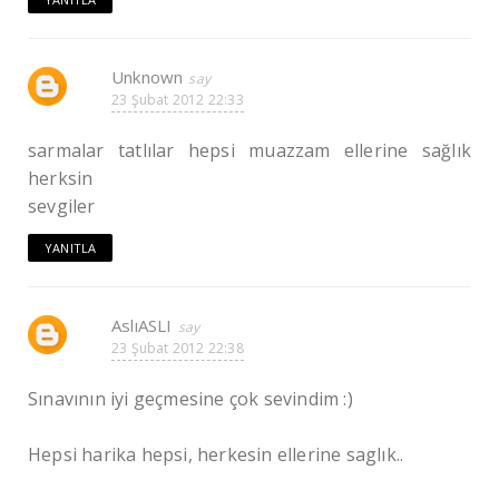
Unknown
23 Şubat 2012 22:33
sarmalar tatlılar hepsi muazzam ellerine sağlık
herksin
sevgiler
YANITLA
AslıASLI
23 Şubat 2012 22:38
Sınavının iyi geçmesine çok sevindim :)
Hepsi harika hepsi, herkesin ellerine saglık..