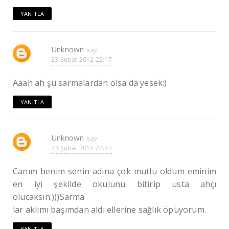
YANITLA
Unknown
23 Şubat 2012 22:17
Aaah ah şu sarmalardan olsa da yesek:)
YANITLA
Unknown
23 Şubat 2012 22:32
Canım benim senin adına çok mutlu oldum eminim
en iyi şekilde okulunu bitirip usta ahçı
olucaksın:)))Sarma
lar aklımı başımdan aldı ellerine sağlık öpüyorum.
YANITLA