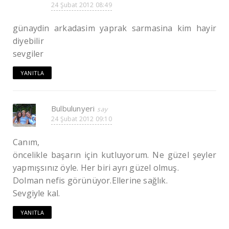
24 Şubat 2012 08:49
günaydin arkadasim yaprak sarmasina kim hayir
diyebilir
sevgiler
YANITLA
Bulbulunyeri
24 Şubat 2012 09:10
Canım,
öncelikle başarın için kutluyorum. Ne güzel şeyler
yapmışsınız öyle. Her biri ayrı güzel olmuş.
Dolman nefis görünüyor.Ellerine sağlık.
Sevgiyle kal.
YANITLA