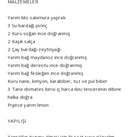
MALZEMELER
Yarım kilo salamura yaprak
3 Su bardağı pirinç
2 Kuru soğan ince doğranmış
2 Kaşık salça
2 Çay bardağı zeytinyağı
Yarım bağ maydanoz ince doğranmış
Yarım bağ dereotu ince doğranmış
Yarım bağ fesleğen ince doğranmış
Kuru nane, kimyon, karabiber, tuz ve pul biber
3 Tane domates birisi iç harca ikisi tencerenin dibine
halka doğra
Pişince yarım limon
YAPILIŞI
Yapraklar tuzunu alması için iki saat suya ıslayalım.