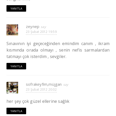
YANITLA
zeynep
23 Şubat 2012 19:59
Sınavının iyi geçeceğinden emindim canım , ikram
kısmında orada olmayı , senin nefis sarmalardan
tatmayı çok isterdim , sevgiler.
YANITLA
sofrakeyfim,müjgan
23 Şubat 2012 20:02
her şey çok güzel ellerine sağlık
YANITLA